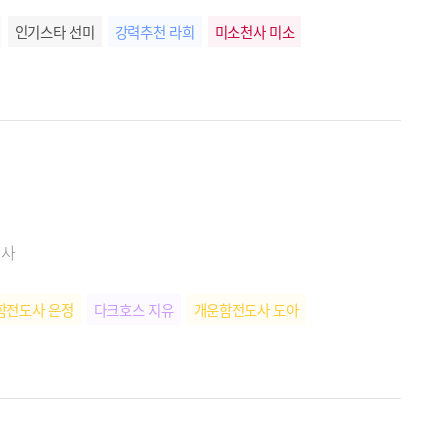
인기스타 선미
강력추천 라희
미소천사 미소
리사
함전도사 은정
다크호스 지유
개운함전도사 도아