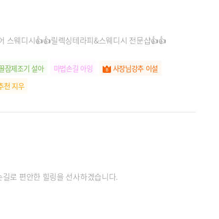
어 스웨디시👍👍릴렉싱테라피&스웨디시 전문샵👍👍
꿀잠제조기 설아
마법손길 아잉
사장님강추 이설
추천 지우
 손길로 편안한 힐링을 선사하겠습니다.