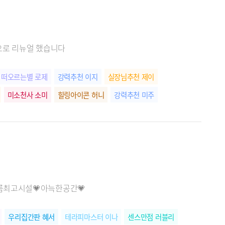
음으로 리뉴얼 했습니다
떠오르는별 로제
강력추천 이지
실장님추천 제이
미소천사 소미
힐링아이콘 허니
강력추천 미주
각룸최고시설💗아늑한공간💗
우리집간판 혜서
테라피마스터 이나
센스만점 러블리