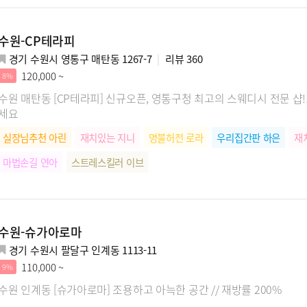
수원-CP테라피
경기 수원시 영통구 매탄동 1267-7
리뷰
360
120,000 ~
8%
수원 매탄동 [CP테라피] 신규오픈, 영통구청 최고의 스웨디시 전문 샵!
세요
실장님추천 아린
재치있는 지니
명불허전 로라
우리집간판 하은
재
마법손길 연아
스트레스킬러 이브
수원-슈가아로마
경기 수원시 팔달구 인계동 1113-11
110,000 ~
9%
수원 인계동 [슈가아로마] 조용하고 아늑한 공간 // 재방률 200%