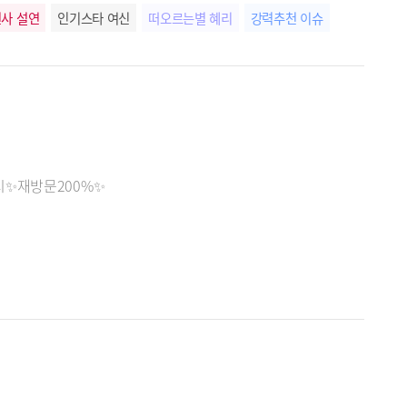
사 설연
인기스타 여신
떠오르는별 혜리
강력추천 이슈
스타 천사
테라피마스터 기쁨
개운함전도사 해피
시✨재방문200%✨