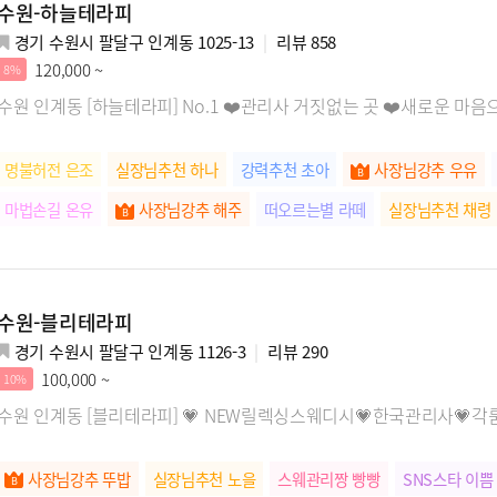
수원-하늘테라피
경기 수원시 팔달구 인계동 1025-13
리뷰
858
120,000 ~
8%
수원 인계동 [하늘테라피] No.1 ❤️관리사 거짓없는 곳 ❤️새로운 마
명불허전 은조
실장님추천 하나
강력추천 초아
사장님강추 우유
마법손길 온유
사장님강추 해주
떠오르는별 라떼
실장님추천 채령
떠오르는별 하루
사장님강추 은아
사장님강추 연아
수원-블리테라피
경기 수원시 팔달구 인계동 1126-3
리뷰
290
100,000 ~
10%
수원 인계동 [블리테라피] 💗 NEW릴렉싱스웨디시💗한국관리사💗
사장님강추 뚜밥
실장님추천 노을
스웨관리짱 빵빵
SNS스타 이쁨