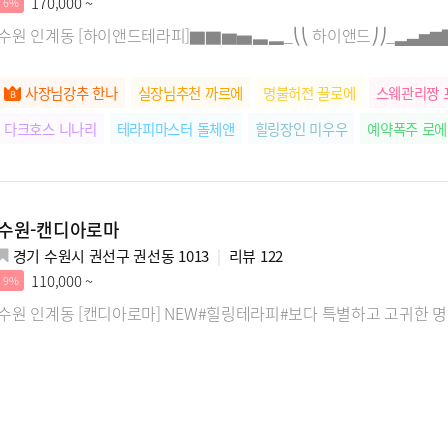
170,000 ~
6%
수원 인계동 [하이앤드테라피]▇▇▆▅▃▂_⎝⎝ 하이앤드⎠⎠_▂▃▅
사장님강추 한나
실장님추천 까르에
명불허전 끌로에
스웨관리짱 
다크호스 니나리
테라피마스터 돌체앤
힐링장인 미우우
예약폭주 로
수원-캔디아로마
경기 수원시 권선구 권선동 1013
리뷰
122
110,000 ~
9%
수원 인계동 [캔디아로마] NEW#힐링테라피#보다 특별하고 고귀한 