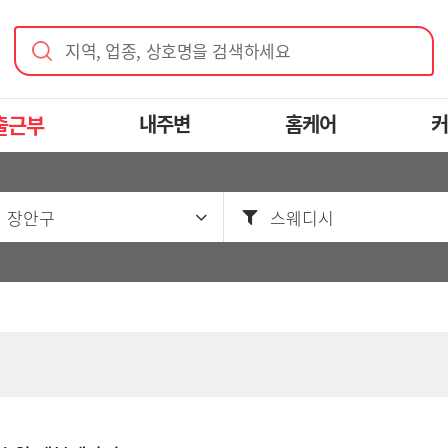
지역, 업종, 상호명을 검색하세요
출근부
내주변
홈케어
커
 장안구
스웨디시