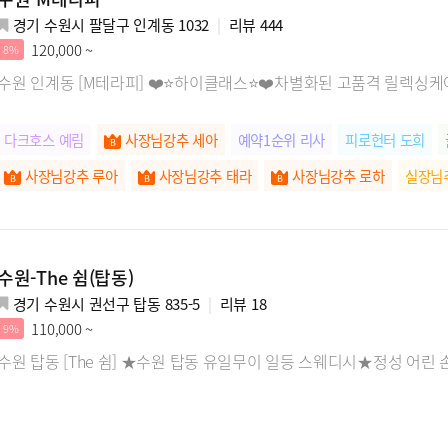
경기 수원시 팔달구 인계동 1032
리뷰
444
120,000 ~
8%
수원 인계동 [M테라피] ❤️⭐하이클래스⭐❤️차별화된 고품격 릴렉싱케
다크호스 예림
사장님강추 세아
예약1순위 리사
피로헌터 도희
사장님강추 루아
사장님강추 태라
사장님강추 로하
실장님
수원-The 쉼(탑동)
경기 수원시 권선구 탑동 835-5
리뷰
18
110,000 ~
9%
수원 탑동 [The 쉼] ★수원 탑동 유일무이 일등 스웨디시★정성 어린