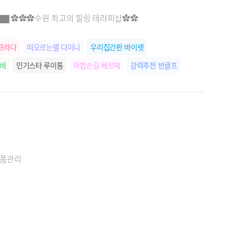
▆▇▇ ✿✿✿수원 최고의 힐링 테라피샵✿✿
프라다
떠오르는별 다미니
우리집간판 바이렛
에베
인기스타 루이통
마법손길 베르체
강력추천 반클프
명품관리