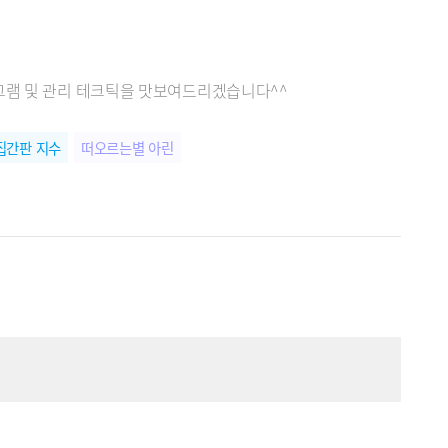
그램 및 관리 테크틱을 맛보여드리겠습니다^^
집간판 지수
떠오르는별 아린