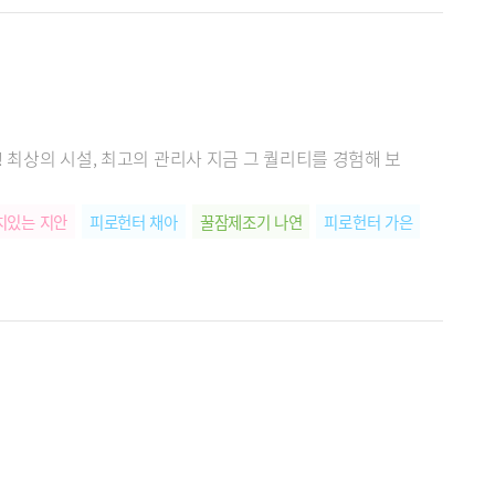
! 최상의 시설, 최고의 관리사 지금 그 퀄리티를 경험해 보
치있는 지안
피로헌터 채아
꿀잠제조기 나연
피로헌터 가은