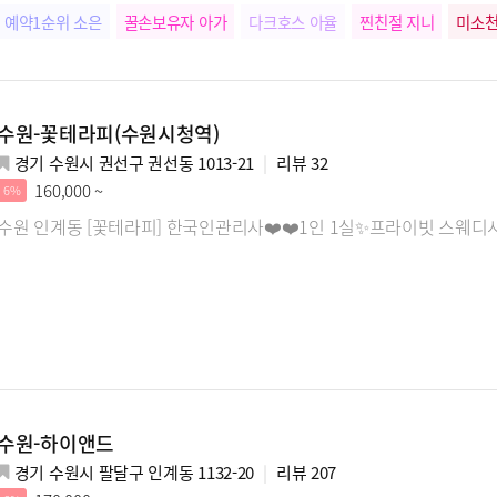
예약1순위 소은
꿀손보유자 아가
다크호스 아율
찐친절 지니
미소천
따뜻한손길 주연
마법손길 냥냥
미소천사 졸귀
예약폭주 설연
인기
다크호스 야미
피로헌터 설렘
힐링장인 요정
스웨관리짱 우유
수원-꽃테라피(수원시청역)
경기 수원시 권선구 권선동 1013-21
리뷰
32
160,000 ~
6%
수원 인계동 [꽃테라피] 한국인관리사❤️❤️1인 1실✨프라이빗 스웨디
수원-하이앤드
경기 수원시 팔달구 인계동 1132-20
리뷰
207