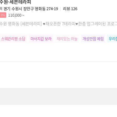
수원-세븐테라피
경기 수원시 장안구 영화동 274-19
리뷰
126
110,000 ~
9%
수원 영화동 [세븐테라피] ♥재오픈한 7테라피♥한층 업그레이된 프로
스웨관리짱 소담
마사지갑 보라
재치있는 하늘
개성만점 예림
우리