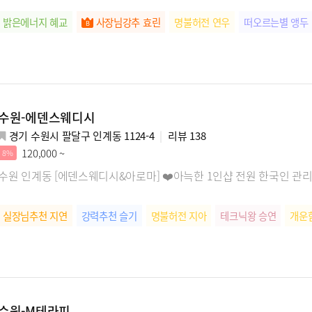
밝은에너지 혜교
사장님강추 효린
명불허전 연우
떠오르는별 앵두
수원-에덴스웨디시
경기 수원시 팔달구 인계동 1124-4
리뷰
138
120,000 ~
8%
수원 인계동 [에덴스웨디시&아로마] ❤️아늑한 1인샵 전원 한국인 관
실장님추천 지연
강력추천 슬기
명불허전 지아
테크닉왕 승연
개운
수원-M테라피