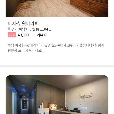
미사-누왓테라피
경기 하남시 망월동 1104-1
40,000 ~
리뷰
0
20%
하남 미사 [누왓테라피] 리뉴얼 오픈■미사 1등이 되겠습니다■힐링과
편안함 모두 가져가세요!!