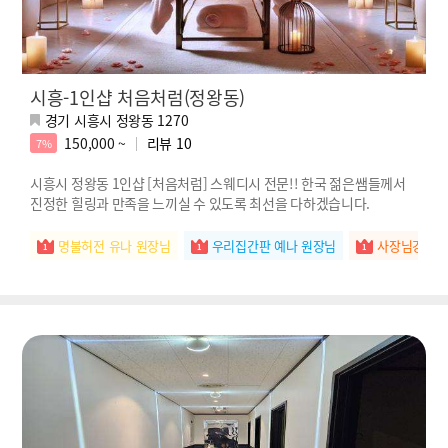
시흥-1인샵 처음처럼(정왕동)
경기 시흥시 정왕동 1270
150,000 ~
리뷰
10
7%
시흥시 정왕동 1인샵 [처음처럼] 스웨디시 전문!! 한국 젊은쌤들께서
진정한 힐링과 만족을 느끼실 수 있도록 최선을 다하겠습니다.
명불허전 유나 원장님
우리집간판 예나 원장님
사장님강추 