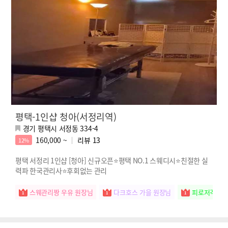
평택-1인샵 청아(서정리역)
경기 평택시 서정동 334-4
160,000 ~
리뷰
13
12%
평택 서정리 1인샵 [청아] 신규오픈⭐평택 NO.1 스웨디시⭐친절한 실
력파 한국관리사⭐후회없는 관리
스웨관리짱 우유 원장님
다크호스 가을 원장님
피로저격수 