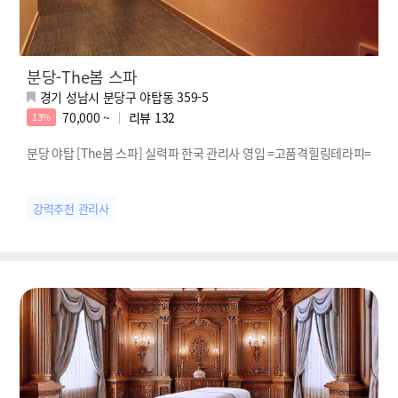
분당-The봄 스파
경기 성남시 분당구 야탑동 359-5
70,000 ~
리뷰
132
13%
분당 야탑 [The봄 스파] 실력파 한국 관리사 영입 =고품격힐링테라피=
강력추천 관리사