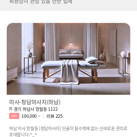
회원님이 관심 있을 만한 업체
미사-청담마사지(하남)
경기 하남시 망월동 1122
100,000 ~
리뷰
225
10%
하남 미사 망월동 [청담마사지] 단골이 될수밖에 없는 신비로운 관리로
초대합니다.^_^