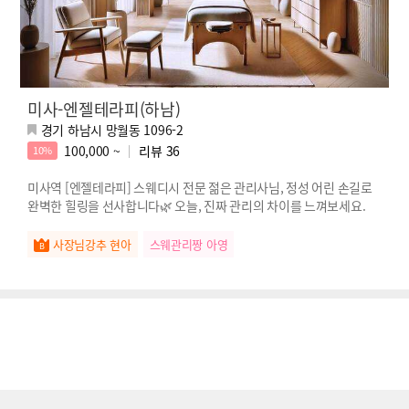
미사-엔젤테라피(하남)
경기 하남시 망월동 1096-2
100,000 ~
리뷰
36
10%
미사역 [엔젤테라피] 스웨디시 전문 젊은 관리사님, 정성 어린 손길로
완벽한 힐링을 선사합니다🌿 오늘, 진짜 관리의 차이를 느껴보세요.
사장님강추 현아
스웨관리짱 아영