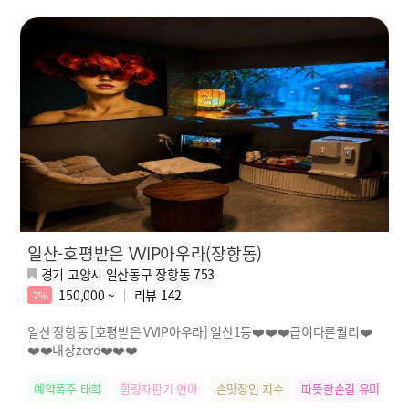
일산-호평받은 VVIP아우라(장항동)
경기 고양시 일산동구 장항동 753
150,000 ~
리뷰
142
7%
일산 장항동 [호평받은 VVIP아우라] 일산1등❤️❤️❤️급이다른퀄리❤️
❤️❤️내상zero❤️❤️❤️
예약폭주 태희
힐링자판기 연아
손맛장인 지수
따뜻한손길 유미
릴