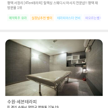
평택 서정리 [4Ten테라피] 릴렉싱 스웨디시 마사지 전문샵!! 평택 재
방문율 1위
예약폭주 유라
실장님추천 별이
테라피마스터 연비
떠오르는별 나연
수원-세븐테라피
경기 수원시 장안구 영화동 274-19