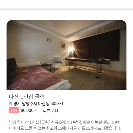
다산-1인샵 글링
경기 남양주시 다산동 6058-1
80,000 ~
리뷰
711
20%
남양주 다산 1인샵 [글링] 신규OPEN!! ♥청결함과 아늑한 관리실♥어
디에서도 느낄 수 없는 최고의 스웨디시 관리를 소개해드리겠습니다.