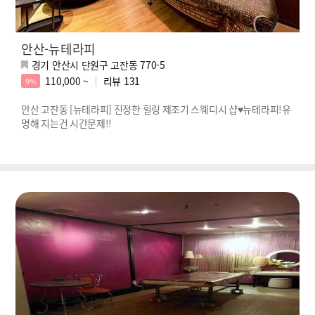
안산-뉴테라피
경기 안산시 단원구 고잔동 770-5
110,000 ~
리뷰
131
9%
안산 고잔동 [뉴테라피] 진정한 힐링 제조기 스웨디시 샵♥뉴테라피!유
명해 지는건 시간문제!!