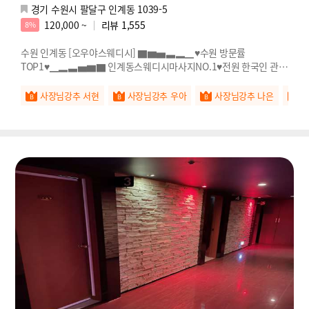
경기 수원시 팔달구 인계동 1039-5
120,000 ~
리뷰
1,555
8%
수원 인계동 [오우야스웨디시] ▇▆▅▃▂▁♥수원 방문률
TOP1♥▁▂▃▅▆▇ 인계동스웨디시마사지NO.1♥전원 한국인 관리
사♥
사장님강추 서현
사장님강추 우아
사장님강추 나은