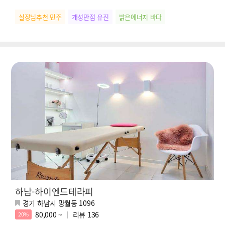
실장님추천 민주
개성만점 유진
밝은에너지 바다
하남-하이엔드테라피
경기 하남시 망월동 1096
80,000 ~
리뷰
136
20%