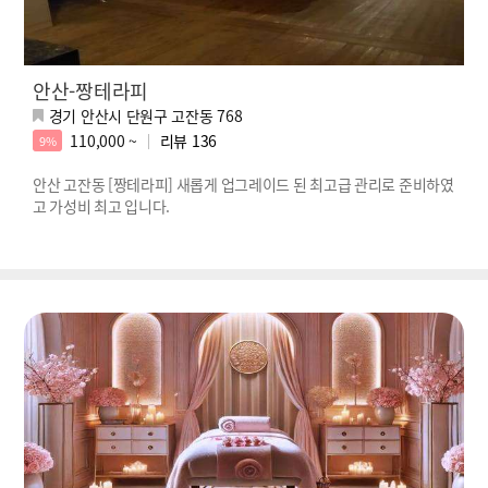
안산-짱테라피
경기 안산시 단원구 고잔동 768
110,000 ~
리뷰
136
9%
안산 고잔동 [짱테라피] 새롭게 업그레이드 된 최고급 관리로 준비하였
고 가성비 최고 입니다.