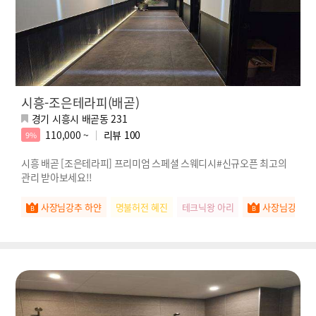
시흥-조은테라피(배곧)
경기 시흥시 배곧동 231
110,000 ~
리뷰
100
9%
시흥 배곧 [조은테라피] 프리미엄 스페셜 스웨디시#신규오픈 최고의
관리 받아보세요!!
사장님강추 하얀
명불허전 혜진
테크닉왕 아리
사장님강추 소