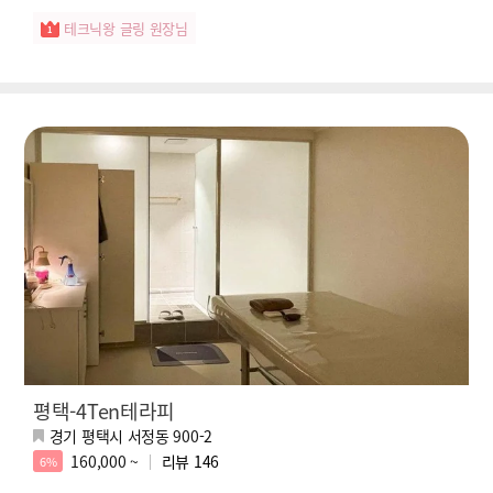
테크닉왕 글링 원장님
평택-4Ten테라피
경기 평택시 서정동 900-2
160,000 ~
리뷰
146
6%