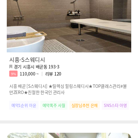
시흥-S스웨디시
경기 시흥시 배곧동 193-3
110,000 ~
리뷰
120
9%
시흥 배곧 [S스웨디시] ★릴렉싱 힐링스웨디시★TOP클래스관리#불
만ZERO★친절한 한국인 관리사
예약1순위 아윤
예약폭주 사월
실장님추천 은채
SNS스타 아영
힐