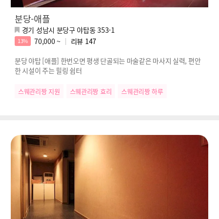
분당-애플
경기 성남시 분당구 야탑동 353-1
70,000 ~
리뷰
147
13%
분당 야탑 [애플] 한번오면 평생 단골되는 마술같은 마사지 실력, 편안
한 시설이 주는 힐링 쉼터
스웨관리짱 지원
스웨관리짱 효리
스웨관리짱 하루