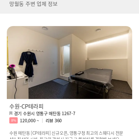
망월동 주변 업체 정보
수원-CP테라피
경기 수원시 영통구 매탄동 1267-7
120,000 ~
리뷰
360
8%
수원 매탄동 [CP테라피] 신규오픈, 영통구청 최고의 스웨디시 전문
샵!! 최상의 시설, 최고의 관리사 지금 그 퀄리티를 경험해 보세요