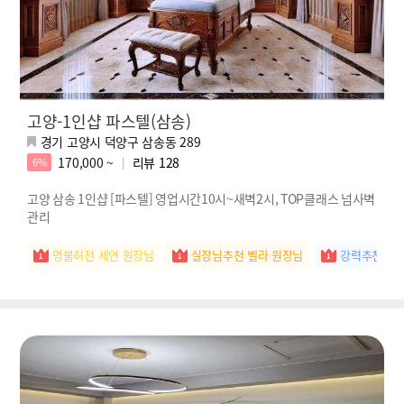
고양-1인샵 파스텔(삼송)
경기 고양시 덕양구 삼송동 289
170,000 ~
리뷰
128
6%
고양 삼송 1인샵 [파스텔] 영업시간10시~새벽2시, TOP클래스 넘사벽
관리
명불허전 세연 원장님
실장님추천 벨라 원장님
강력추천 새