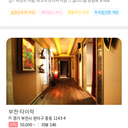
실장님추천 아린
재치있는 지니
명불허전 로라
우리집간판 하은
재
부천-타이락
경기 부천시 원미구 중동 1143-4
50,000 ~
리뷰
146
17%