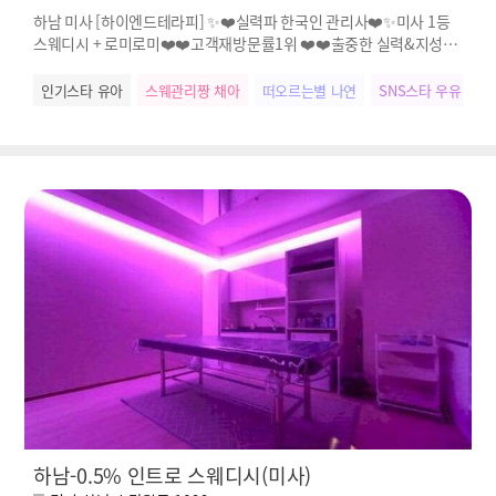
하남 미사 [하이엔드테라피] ✨❤️실력파 한국인 관리사❤️✨미사 1등
스웨디시 + 로미로미❤️❤️고객재방문률1위 ❤️❤️출중한 실력&지성✨
불만zero✨
인기스타 유아
스웨관리짱 채아
떠오르는별 나연
SNS스타 우유
인
하남-0.5% 인트로 스웨디시(미사)