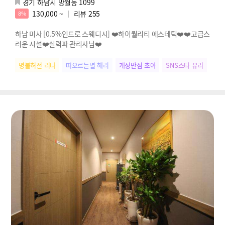
경기 하남시 망월동 1099
130,000 ~
리뷰
255
8%
하남 미사 [0.5%인트로 스웨디시] ❤️하이퀄리티 에스테틱❤️❤️고급스
러운 시설❤️실력파 관리사님❤️
명불허전 리나
떠오르는별 혜리
개성만점 초아
SNS스타 유리
다크