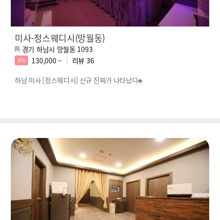
미사-정스웨디시(망월동)
경기 하남시 망월동 1093
130,000 ~
리뷰
36
8%
하남 미사 [정스웨디시] 신규 진짜가 나타났다♣️