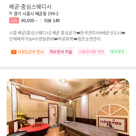
배곧-중심스웨디시
경기 시흥시 배곧동 194-2
80,000 ~
리뷰
140
12%
시흥 배곧[중심스웨디시] 배곧 중심상가❤️한국관리사#배곧신도시❤️
단체예약가능#수면실완비❤️피로회복❤️림프순한관리
사장님강추 연서
미소천사 이슬
스웨관리짱 하얀
예약폭주 소희