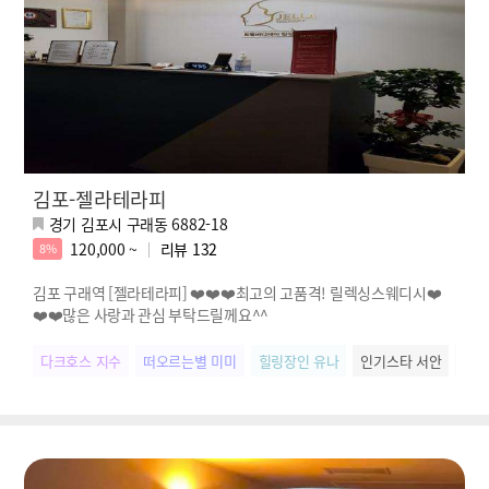
김포-젤라테라피
경기 김포시 구래동 6882-18
120,000 ~
리뷰
132
8%
김포 구래역 [젤라테라피] ❤️❤️❤️최고의 고품격! 릴렉싱스웨디시❤️
❤️❤️많은 사랑과 관심 부탁드릴께요^^
다크호스 지수
떠오르는별 미미
힐링장인 유나
인기스타 서안
SN