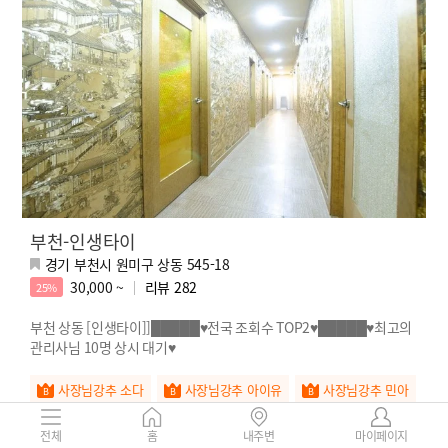
부천-인생타이
경기 부천시 원미구 상동 545-18
30,000 ~
리뷰
282
25%
부천 상동 [인생타이]]█████♥전국 조회수 TOP2♥█████♥최고의
관리사님 10명 상시 대기♥
사장님강추 소다
사장님강추 아이유
사장님강추 민아
전체
홈
내주변
마이페이지