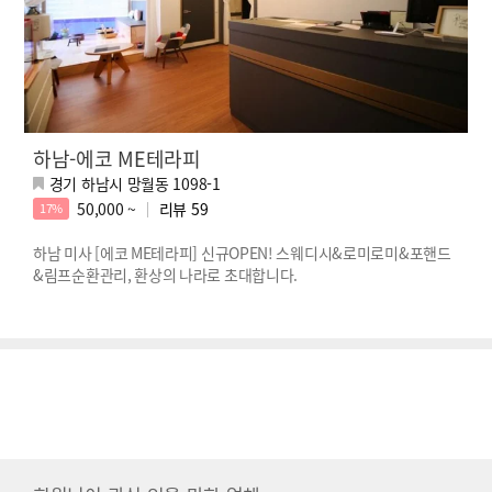
하남-에코 ME테라피
경기 하남시 망월동 1098-1
50,000 ~
리뷰
59
17%
하남 미사 [에코 ME테라피] 신규OPEN! 스웨디시&로미로미&포핸드
&림프순환관리, 환상의 나라로 초대합니다.