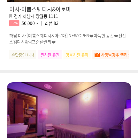
미사-미쁨스웨디시&아로마
경기 하남시 망월동 1111
50,000 ~
리뷰
83
17%
하남 미사 [미쁨스웨디시&아로마] NEW OPEN❤️아늑한 공간❤️전신
스웨디시&림프순환관리❤️
손맛장인 니나
찐친절 유진
명불허전 유미
사장님강추 앨리스