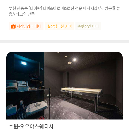
부천 신중동 [타이락] 타이&아로마&로션 전문 마사지샵//재방문률 높
음//최고의 만족
사장님강추 애니
실장님추천 지아
손맛장인 비비
수원-오우야스웨디시