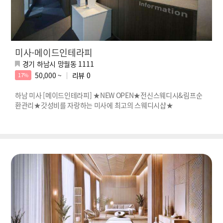
미사-메이드인테라피
경기 하남시 망월동 1111
50,000 ~
리뷰
0
17%
하남 미사 [메이드인테라피] ★NEW OPEN★전신스웨디시&림프순
환관리★갓성비를 자랑하는 미사에 최고의 스웨디시샵★