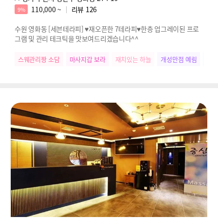
110,000 ~
리뷰
126
9%
수원 영화동 [세븐테라피] ♥재오픈한 7테라피♥한층 업그레이된 프로
그램 및 관리 테크틱을 맛보여드리겠습니다^^
스웨관리짱 소담
마사지갑 보라
재치있는 하늘
개성만점 예림
우리