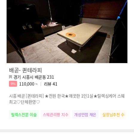
배곧- 퀸테라피
경기 시흥시 배곧동 231
110,000 ~
리뷰
41
9%
시흥 배곧 [퀸테라피] ★전원 한국★깨끗한 1인1실★릴렉싱케어 스웨
최고♡단체환영♡
릴렉스전문 이슬
스웨관리짱 지수
개성만점 채은
실장님추천 수진