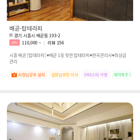
배곧-탑테라피
경기 시흥시 배곧동 193-2
110,000 ~
리뷰
156
16%
시흥 배곧 [탑테라피] ♥배곧 1등 핫한 탑테라피♥한국관리사♥최상급
관리
사장님강추 설희
실장님추천 이서
SNS스타 가영
예약폭주 유나