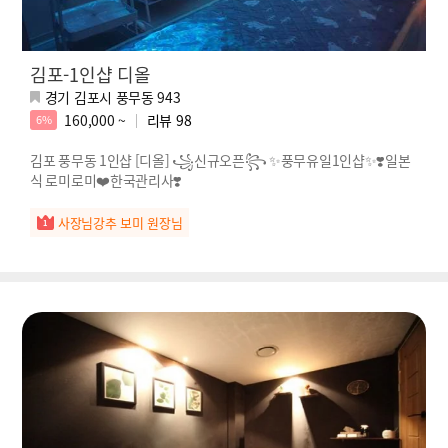
김포-1인샵 디올
경기 김포시 풍무동 943
160,000 ~
리뷰
98
6%
김포 풍무동 1인샵 [디올] ꧁신규오픈꧂ ✨풍무유일1인샵✨❣️일본
식 로미로미❤️한국관리사❣️
사장님강추 보미 원장님