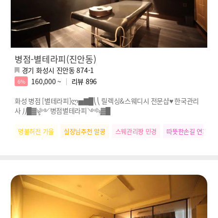
병점-별테라피(진안동)
경기 화성시 진안동 874-1
160,000 ~
리뷰
896
6%
화성 병점 [별테라피]ლ▅▇█⎝⎝ 릴렉싱&스웨디시 전문샵♥ 한국관리
사 ⎠⎠█▓ৡ༻병점별테라피༺ৡ▓█
명불허전 가을
실장님추천 알콩
스웨관리짱 민경
따뜻한손길 연희