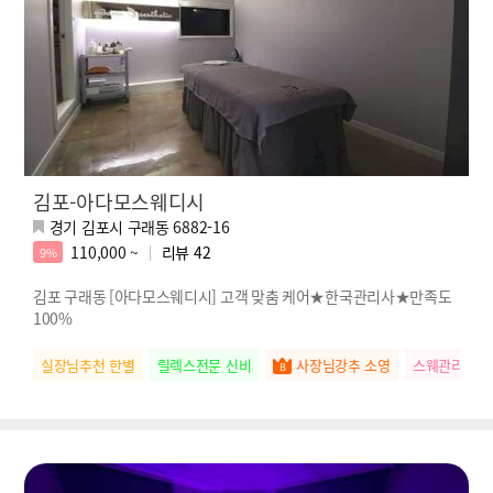
김포-아다모스웨디시
경기 김포시 구래동 6882-16
110,000 ~
리뷰
42
9%
김포 구래동 [아다모스웨디시] 고객 맞춤 케어★한국관리사★만족도
100%
실장님추천 한별
릴렉스전문 신비
사장님강추 소영
스웨관리짱 