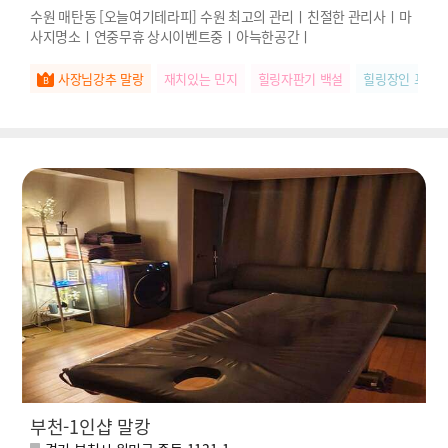
수원 매탄동 [오늘여기테라피] 수원 최고의 관리ㅣ친절한 관리사ㅣ마
사지명소ㅣ연중무휴 상시이벤트중ㅣ아늑한공간ㅣ
사장님강추 말랑
재치있는 민지
힐링자판기 백설
힐링장인 포도
부천-1인샵 말캉