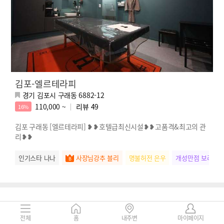
김포-엘르테라피
경기 김포시 구래동 6882-12
110,000 ~
리뷰
49
16%
김포 구래동 [엘르테라피] ❥❥호텔급최신시설❥❥고품격&최고의 관
리❥❥
인기스타 나나
사장님강추 블리
명불허전 은우
개성만점 보라
전체
홈
내주변
마이페이지