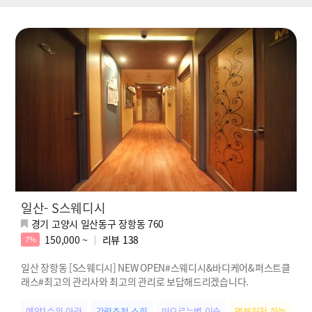
일산- S스웨디시
경기 고양시 일산동구 장항동 760
150,000 ~
리뷰
138
7%
일산 장항동 [S스웨디시] NEW OPEN#스웨디시&바디케어&퍼스트클
래스#최고의 관리사와 최고의 관리로 보답해드리겠습니다.
예약1순위 아라
강력추천 소희
떠오르는별 이슬
명불허전 하늘
인