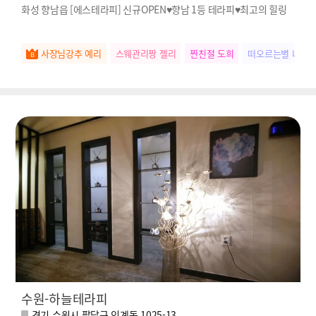
화성 향남읍 [에스테라피] 신규OPEN♥향남 1등 테라피♥최고의 힐링
사장님강추 예리
스웨관리짱 젤리
찐친절 도희
떠오르는별 나나
수원-하늘테라피
경기 수원시 팔달구 인계동 1025-13