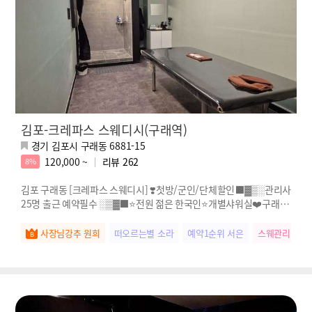
김포-크레파스 스웨디시(구래역)
경기 김포시 구래동 6881-15
120,000 ~
리뷰
262
8%
김포 구래동 [크레파스 스웨디시] ❣️첫방/군인/단체할인⬛️▓▒░관리사
25명 출근 예약필수 ░▒▓⬛️⭐전원 젊은 한국인⭐개별샤워실❤️구래역
도보3분 추천업소❣️스웨디시 마사지
사장님강추 원희
떠오르는별 소라
예약1순위 서은
스웨관리짱 미