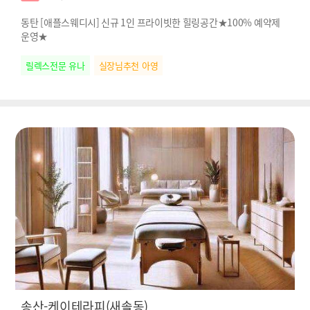
동탄 [애플스웨디시] 신규 1인 프라이빗한 힐링공간★100% 예약제
운영★
릴렉스전문 유나
실장님추천 아영
송산-케이테라피(새솔동)