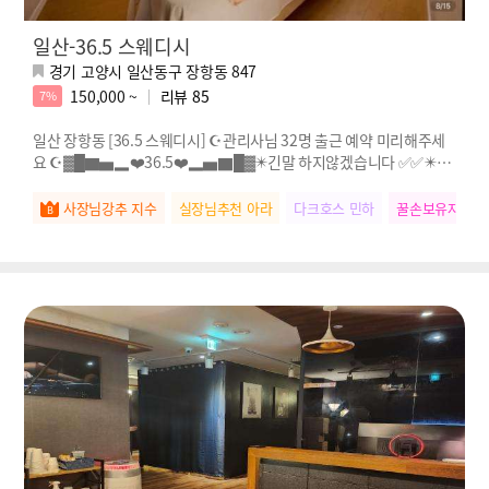
일산-36.5 스웨디시
경기 고양시 일산동구 장항동 847
150,000 ~
리뷰
85
7%
일산 장항동 [36.5 스웨디시] ☪️관리사님 32명 출근 예약 미리해주세
요 ☪️▓█▇▅▂❤️36.5❤️▂▅▇█▓✴️긴말 하지않겠습니다 ✅️✅️✴️❤️
⭐⭐❤️❤️
사장님강추 지수
실장님추천 아라
다크호스 민하
꿀손보유자 승