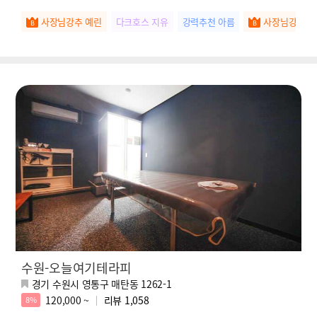
시
사장님강추 예린
다크호스 지유
강력추천 아름
사장님강추 고
수원-오늘여기테라피
경기 수원시 영통구 매탄동 1262-1
120,000 ~
리뷰
1,058
8%