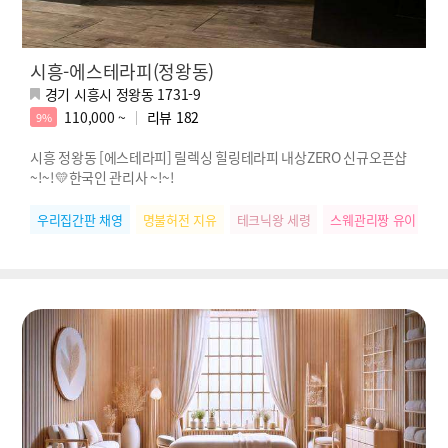
시흥-에스테라피(정왕동)
경기 시흥시 정왕동 1731-9
110,000 ~
리뷰
182
9%
시흥 정왕동 [에스테라피] 릴렉싱 힐링테라피 내상ZERO 신규오픈샵
~!~!💛한국인 관리사 ~!~!
우리집간판 채영
명불허전 지유
테크닉왕 세령
스웨관리짱 유이
힐