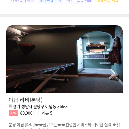
야탑-라비(분당)
경기 성남시 분당구 야탑동 366-3
80,000 ~
리뷰
5
12%
분당 야탑 [라비]❤️❤️신규오픈❤️❤️친절한 서비스와 뛰어난 실력 ★밝