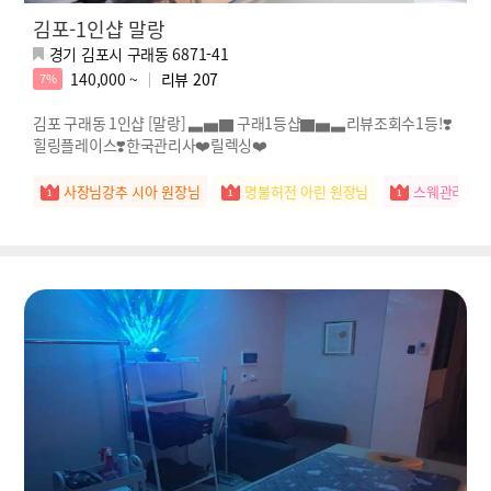
김포-1인샵 말랑
경기 김포시 구래동 6871-41
140,000 ~
리뷰
207
7%
김포 구래동 1인샵 [말랑] ▃▅▇ 구래1등샵▇▅▃리뷰조회수1등!❣️
힐링플레이스❣️한국관리사❤️릴렉싱❤️
사장님강추 시아 원장님
명불허전 아린 원장님
스웨관리짱 