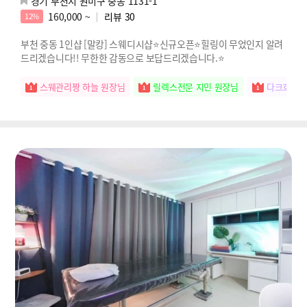
경기 부천시 원미구 중동 1131-1
160,000 ~
리뷰
30
12%
부천 중동 1인샵 [말캉] 스웨디시샵⭐신규오픈⭐힐링이 무었인지 알려
드리겠습니다!! 무한한 감동으로 보답드리겠습니다.⭐
스웨관리짱 하늘 원장님
릴렉스전문 지민 원장님
다크호스 