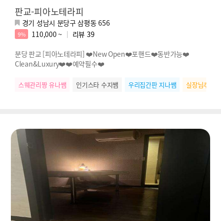
판교-피아노테라피
경기 성남시 분당구 삼평동 656
110,000 ~
리뷰
39
9%
분당 판교 [피아노테라피] ❤️New Open❤️포핸드❤️동반가능❤️
Clean&Luxury❤️❤️예약필수❤️
스웨관리짱 유나쌤
인기스타 수지쌤
우리집간판 지나쌤
실장님추천 