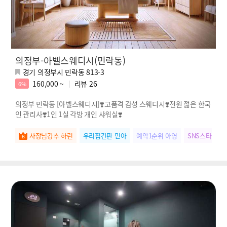
의정부-아벨스웨디시(민락동)
경기 의정부시 민락동 813-3
160,000 ~
리뷰
26
6%
의정부 민락동 [아벨스웨디시]❣️고품격 감성 스웨디시❣️전원 젊은 한국
인 관리사❣️1인 1실 각방 개인 샤워실❣️
사장님강추 하린
우리집간판 민아
예약1순위 아영
SNS스타 하연