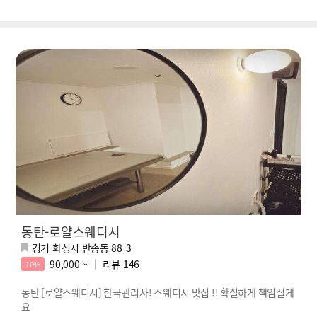
동탄-로얄스웨디시
경기 화성시 반송동 88-3
90,000 ~
리뷰
146
10%
동탄 [로얄스웨디시] 한국관리사! 스웨디시 맛집 !! 확실하게 책임질게
요