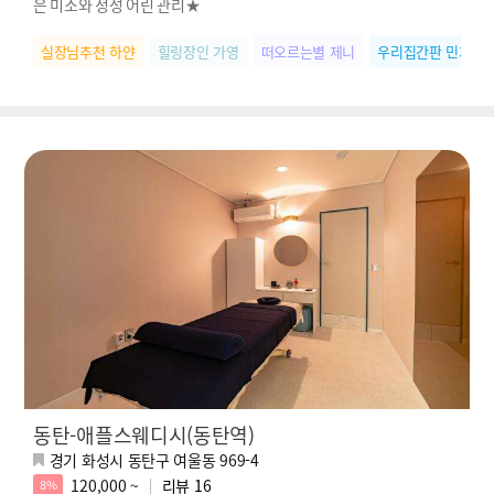
은 미소와 정성 어린 관리★
실장님추천 하얀
힐링장인 가영
떠오르는별 제니
우리집간판 민지
동탄-애플스웨디시(동탄역)
경기 화성시 동탄구 여울동 969-4
120,000 ~
리뷰
16
8%