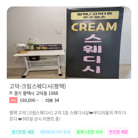
고덕-크림스웨디시(평택)
경기 평택시 고덕동 1988
160,000 ~
리뷰
34
6%
평택 고덕 [크림스웨디시] 고덕 1등 스웨디시샵❤️부드러움의 격이 다
르다 ❤️365일 상시 이벤트 중!
센스만점 세정
테라피마스터 유라
릴렉스전문 지우
찐친절 예준