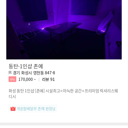
동탄-1인샵 존예
경기 화성시 영천동 847-8
170,000 ~
리뷰
91
6%
화성 동탄 1인샵 [존예] 시설최고⭐아늑한 공간⭐프리미엄 럭셔리스웨
디시
개운함배달부 존예 원장님