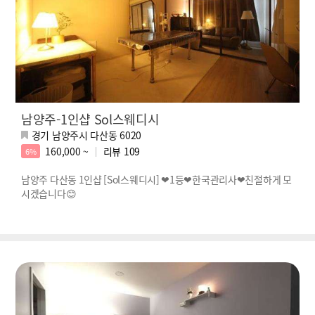
남양주-1인샵 Sol스웨디시
경기 남양주시 다산동 6020
160,000 ~
리뷰
109
6%
남양주 다산동 1인샵 [Sol스웨디시] ❤1등❤한국관리사❤친절하게 모
시겠습니다😊