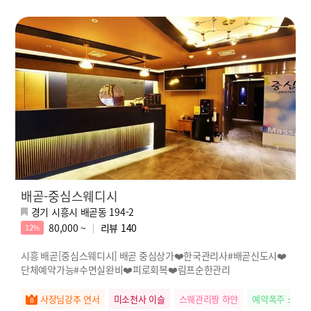
배곧-중심스웨디시
경기 시흥시 배곧동 194-2
80,000 ~
리뷰
140
12%
시흥 배곧[중심스웨디시] 배곧 중심상가❤️한국관리사#배곧신도시❤️
단체예약가능#수면실완비❤️피로회복❤️림프순한관리
사장님강추 연서
미소천사 이슬
스웨관리짱 하얀
예약폭주 소희