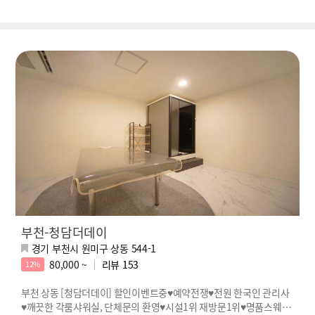
부천-청담더데이
경기 부천시 원미구 상동 544-1
80,000 ~
리뷰
153
12%
부천 상동 [청담더데이] 할인이벤트중♥예약전쟁♥전원 한국인 관리사
♥깨끗한 각룸샤워실, 단체문의 환영♥시설1위 재방문1위♥명품스웨디