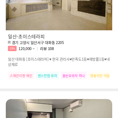
일산-초이스테라피
경기 고양시 일산서구 대화동 2205
120,000 ~
리뷰
108
15%
일산 대화동 [초이스테라피] ♥ 한국 관리사♥만족도1등♥재방률1등♥내
상제로
스웨관리짱 해린
센스만점 유미
꿀손보유자 하나
명불허전 여울
힐