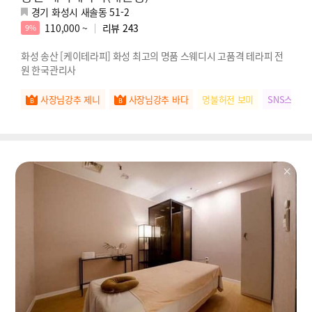
경기 화성시 새솔동 51-2
110,000 ~
리뷰
243
9%
화성 송산 [케이테라피] 화성 최고의 명품 스웨디시 고품격 테라피 전
원 한국관리사
사장님강추 제니
사장님강추 바다
명불허전 보미
SNS스타 