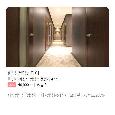
향남-청담쉼타이
경기 화성시 향남읍 행정리 472-3
40,000 ~
리뷰
3
20%
화성 향남읍 [청담쉼타이] #향남 No.1샵#최고의 환경#만족도200%