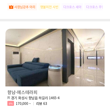
사장님강추 아리
명불허전 사빈
다크호스 세아
다크호스 주영
향남-에스테라피
경기 화성시 향남읍 하길리 1465-4
170,000 ~
리뷰
63
6%