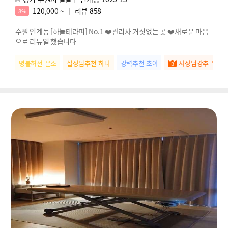
120,000 ~
리뷰
858
8%
수원 인계동 [하늘테라피] No.1 ❤️관리사 거짓없는 곳 ❤️새로운 마음
으로 리뉴얼 했습니다
명불허전 은조
실장님추천 하나
강력추천 초아
사장님강추 우유