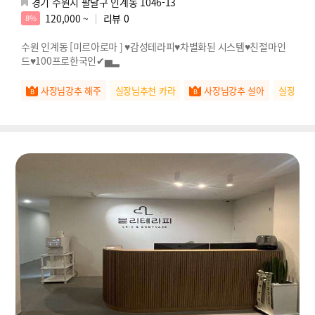
경기 수원시 팔달구 인계동 1046-13
120,000 ~
리뷰
0
8%
수원 인계동 [미르아로마 ] ♥감성테라피♥차별화된 시스템♥친절마인
드♥100프로한국인✔▅▂
사장님강추 해주
실장님추천 카라
사장님강추 설아
실장님추