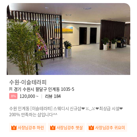
수원-이슬테라피
경기 수원시 팔달구 인계동 1035-5
120,000 ~
리뷰
184
8%
수원 인계동 [이슬테라피] 스웨디시 신규샵❤ ꈍ◡ꈍ ❤최상급 시설❤
200% 만족하는 샵입니다^^
사장님강추 하린
사장님강추 햇살
사장님강추 귀요미