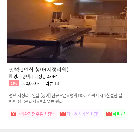
평택-1인샵 청아(서정리역)
경기 평택시 서정동 334-4
160,000 ~
리뷰
13
12%
평택 서정리 1인샵 [청아] 신규오픈⭐평택 NO.1 스웨디시⭐친절한 실
력파 한국관리사⭐후회없는 관리
스웨관리짱 우유 원장님
다크호스 가을 원장님
피로저격수 