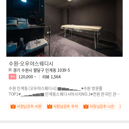
수원-오우야스웨디시
경기 수원시 팔달구 인계동 1039-5
120,000 ~
리뷰
1,564
8%
수원 인계동 [오우야스웨디시] ▇▆▅▃▂▁♥수원 방문률
TOP1♥▁▂▃▅▆▇ 인계동스웨디시마사지NO.1♥전원 한국인 관리
사♥
사장님강추 서현
사장님강추 우아
사장님강추 나은