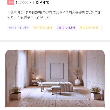
120,000 ~
리뷰
478
8%
수원 인계동 [핑크테라피] 따끈한 고품격 스웨디시💎🌈한 분, 한 분께
완벽한 힐링🌈💎한국인 관리사
예약1순위 가인
명불허전 자림
개성만점 나영
명불허전 서아
찐친