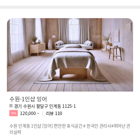
수원-1인샵 잉어
경기 수원시 팔달구 인계동 1125-1
120,000 ~
리뷰
110
8%
수원 인계동 1인샵 [잉어] 편안한 휴식공간 # 한국인 관리사#뛰어난 관
리실력