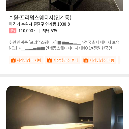
수원-프리덤스웨디시(인계동)
경기 수원시 팔달구 인계동 1038-8
110,000 ~
리뷰
535
9%
수원 인계동 [프리덤스웨디시] ▇▆▅▃▂▁⭐전국 최다 매니저 보유
NO.1 ⭐▁▂▃▅▆▇ 인계동스웨디시마사지NO.1♥전원 한국인 관리
사♥
사장님강추 서아
사장님강추 루나
사장님강추 아름