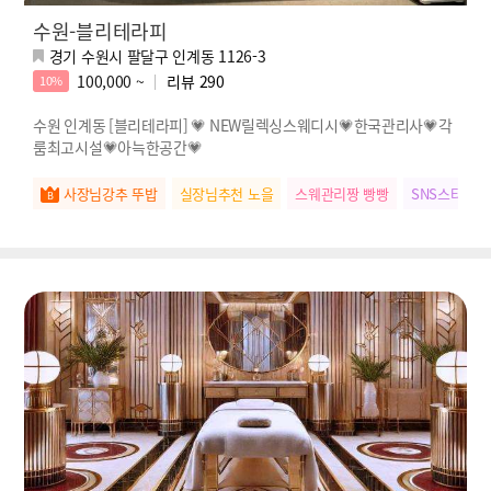
수원-블리테라피
경기 수원시 팔달구 인계동 1126-3
100,000 ~
리뷰
290
10%
수원 인계동 [블리테라피] 💗 NEW릴렉싱스웨디시💗한국관리사💗각
룸최고시설💗아늑한공간💗
사장님강추 뚜밥
실장님추천 노을
스웨관리짱 빵빵
SNS스타 이