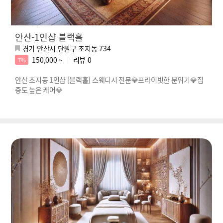
안산-1인샵 블랙홀
경기 안산시 단원구 초지동 734
150,000 ~
리뷰
0
7%
안산 초지동 1인샵 [블랙홀] 스웨디시 전문💎프라이빗한 분위기💎집
중도 높은 케어💎