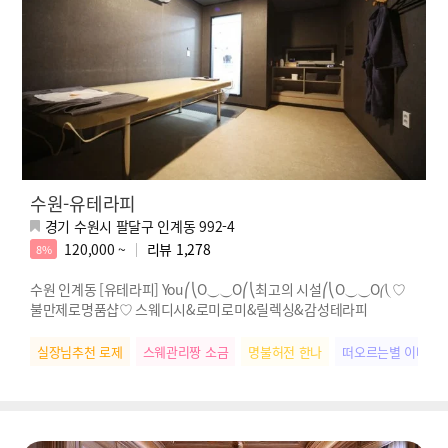
수원-유테라피
경기 수원시 팔달구 인계동 992-4
120,000 ~
리뷰
1,278
8%
수원 인계동 [유테라피] You⎛⎝O⏝⏝O⎛⎝최고의 시설⎛⎝O⏝⏝O⎛⎝ ♡
불만제로명품샵♡ 스웨디시&로미로미&릴렉싱&감성테라피
실장님추천 로제
스웨관리짱 소금
명불허전 한나
떠오르는별 이나