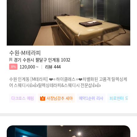
수원-M테라피
경기 수원시 팔달구 인계동 1032
120,000 ~
리뷰
444
8%
수원 인계동 [M테라피] ❤️⭐하이클래스⭐❤️차별화된 고품격 릴렉싱케
어 스웨디시👍👍릴렉싱테라피&스웨디시 전문샵👍👍
다크호스 예림
사장님강추 세아
예약1순위 리사
피로헌터 도희