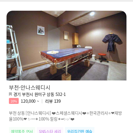
부천-안나스웨디시
경기 부천시 원미구 상동 532-1
120,000 ~
리뷰
139
20%
부천 상동 [안나스웨디시] ❤️스페셜스웨디시❤️⭐️한국관리사⭐️❤재방
율100%❤ ✨━✶100% 힐링✶━✨✅❤️
예약폭주 연서
SNS스타 세리
우리집간판 예슬