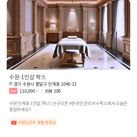
수원-1인샵 팍스
경기 수원시 팔달구 인계동 1046-13
110,000 ~
리뷰
105
9%
수원 인계동 1인샵 [팍스] 신규오픈 #한국인 관리사 # 팍스에서 오늘은
힐링하세요!!
사장님강추 새별 원장님