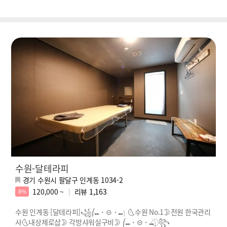
수원-달테라피
경기 수원시 팔달구 인계동 1034-2
120,000 ~
리뷰
1,163
8%
수원 인계동 [달테라피]꧁⎛⑉・⊝・⑉⎞ 🌜수원 No.1🌛전원 한국관리
사🌜내상제로샵🌛 각방샤워실구비🌛 ⎛⑉・⊝・⑉⎞ ⃝꧂