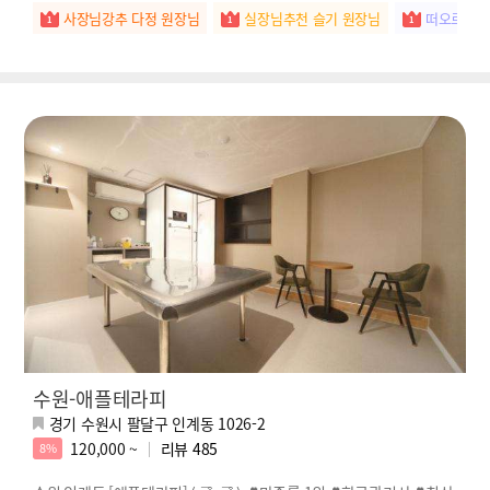
사장님강추 다정 원장님
실장님추천 슬기 원장님
떠오르는별
수원-애플테라피
경기 수원시 팔달구 인계동 1026-2
120,000 ~
리뷰
485
8%