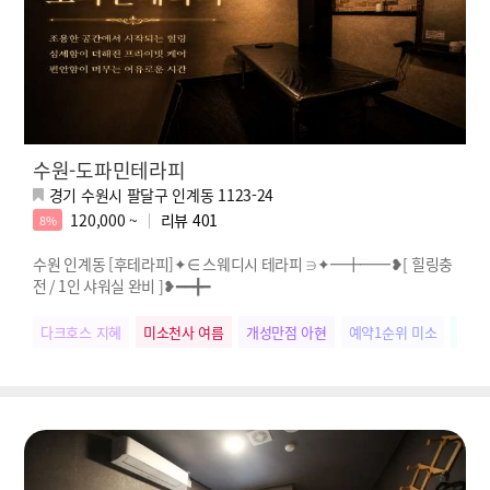
수원-도파민테라피
경기 수원시 팔달구 인계동 1123-24
120,000 ~
리뷰
401
8%
수원 인계동 [후테라피]✦∈ 스웨디시 테라피 ∋✦━╋━━❥[ 힐링충
전 / 1인 샤워실 완비 ]❥━━╋━
다크호스 지혜
미소천사 여름
개성만점 아현
예약1순위 미소
웃음