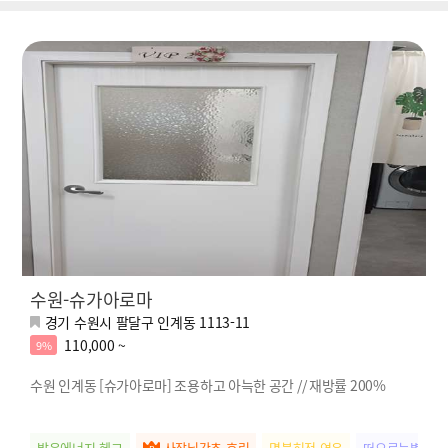
수원-슈가아로마
경기 수원시 팔달구 인계동 1113-11
110,000 ~
9%
수원 인계동 [슈가아로마] 조용하고 아늑한 공간 // 재방률 200%
밝은에너지 혜교
사장님강추 효린
명불허전 연우
떠오르는별 앵