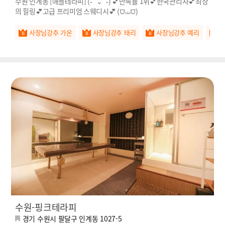
수원 인계동 [애플테라피] (˵¯͒⌄¯͒˵) 💕만족률 1위💕한국관리사💕최상
의 힐링💕고급 프리미엄 스웨디시💕 (⩌⩊⩌)
사장님강추 가온
사장님강추 태리
사장님강추 예리
수원-핑크테라피
경기 수원시 팔달구 인계동 1027-5