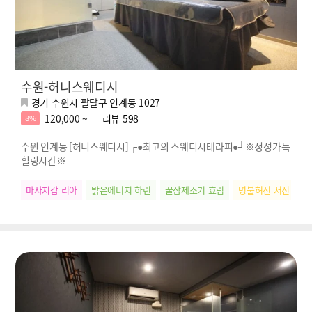
수원-허니스웨디시
경기 수원시 팔달구 인계동 1027
120,000 ~
리뷰
598
8%
수원 인계동 [허니스웨디시] ┌●최고의 스웨디시테라피●┘※정성가득
힐링시간※
마사지갑 리아
밝은에너지 하린
꿀잠제조기 효림
명불허전 서진
찐