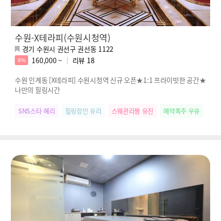
수원-X테라피(수원시청역)
경기 수원시 권선구 권선동 1122
160,000 ~
리뷰
18
6%
수원 인계동 [X테라피] 수원시청역 신규 오픈★1:1 프라이빗한 공간★
나만의 힐링시간
SNS스타 혜리
힐링장인 유리
스웨관리짱 유진
예약폭주 우유
손맛