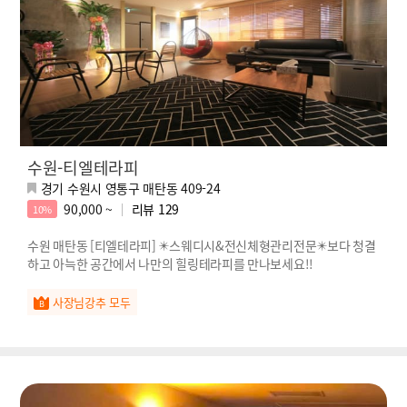
수원-티엘테라피
경기 수원시 영통구 매탄동 409-24
90,000 ~
리뷰
129
10%
수원 매탄동 [티엘테라피] ✴️스웨디시&전신체형관리전문✴️보다 청결
하고 아늑한 공간에서 나만의 힐링테라피를 만나보세요!!
사장님강추 모두