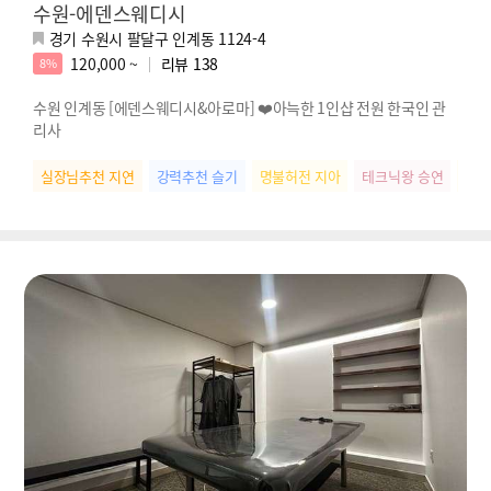
수원-에덴스웨디시
경기 수원시 팔달구 인계동 1124-4
120,000 ~
리뷰
138
8%
수원 인계동 [에덴스웨디시&아로마] ❤️아늑한 1인샵 전원 한국인 관
리사
실장님추천 지연
강력추천 슬기
명불허전 지아
테크닉왕 승연
개운