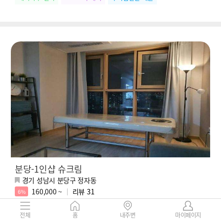
분당-1인샵 슈크림
경기 성남시 분당구 정자동
160,000 ~
리뷰
31
6%
분당 정자 1인샵 [슈크림]▂▅▇▓⭐️❤️한국젊은관리사❤️⭐️▓▇▅▂
전체
홈
내주변
마이페이지