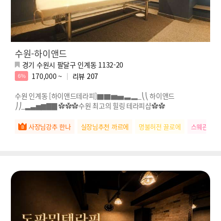
수원-하이앤드
경기 수원시 팔달구 인계동 1132-20
170,000 ~
리뷰
207
6%
수원 인계동 [하이앤드테라피]▇▇▆▅▃▂_⎝⎝ 하이앤드
⎠⎠_▂▃▅▆▇▇ ✿✿✿수원 최고의 힐링 테라피샵✿✿
사장님강추 한나
실장님추천 까르에
명불허전 끌로에
스웨관리짱