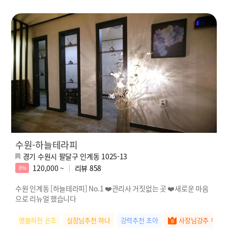
수원-하늘테라피
경기 수원시 팔달구 인계동 1025-13
120,000 ~
리뷰
858
8%
수원 인계동 [하늘테라피] No.1 ❤️관리사 거짓없는 곳 ❤️새로운 마음
으로 리뉴얼 했습니다
명불허전 은조
실장님추천 하나
강력추천 초아
사장님강추 우유