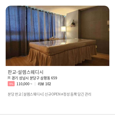
판교-설렘스웨디시
경기 성남시 분당구 삼평동 659
110,000 ~
리뷰
102
9%
분당 판교 [설렘스웨디시] 신규OPEN #정성 듬뿍 담긴 관리