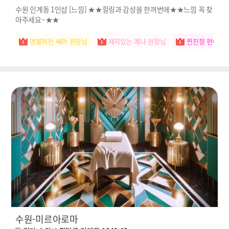
수원 인계동 1인샵 [느낌] ★★힐링과 감성을 한꺼번에★★느낌 꼭 찾
아주세요~★★
명불허전 쎄라 원장님
재치있는 예나 원장님
찐친절 현아 원
수원-미르아로마