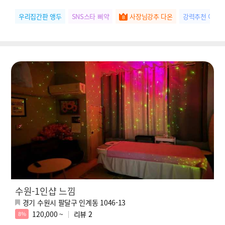
우리집간판 앵두
SNS스타 삐약
사장님강추 다온
강력추천 이현
수원-1인샵 느낌
경기 수원시 팔달구 인계동 1046-13
120,000 ~
리뷰
2
8%