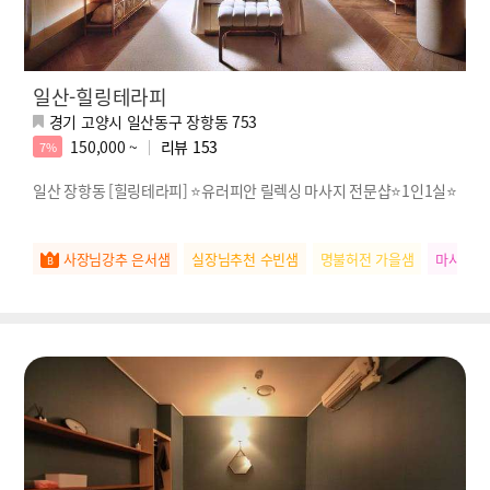
일산-힐링테라피
경기 고양시 일산동구 장항동 753
150,000 ~
리뷰
153
7%
일산 장항동 [힐링테라피] ⭐️유러피안 릴렉싱 마사지 전문샵⭐️1인1실⭐️
사장님강추 은서샘
실장님추천 수빈샘
명불허전 가을샘
마사지갑