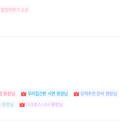
힐링자판기 소은
랑 원장님
우리집간판 시연 원장님
강력추천 은비 원장님
윤 원장님
다크호스 나나 원장님