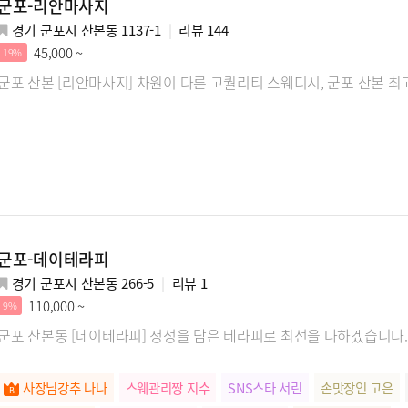
군포-리안마사지
경기 군포시 산본동 1137-1
리뷰
144
45,000 ~
19%
군포 산본 [리안마사지] 차원이 다른 고퀄리티 스웨디시, 군포 산본 
군포-데이테라피
경기 군포시 산본동 266-5
리뷰
1
110,000 ~
9%
군포 산본동 [데이테라피] 정성을 담은 테라피로 최선을 다하겠습니다.
사장님강추 나나
스웨관리짱 지수
SNS스타 서린
손맛장인 고은