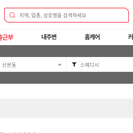
지역, 업종, 상호명을 검색하세요
출근부
내주변
홈케어
커
 산본동
스웨디시