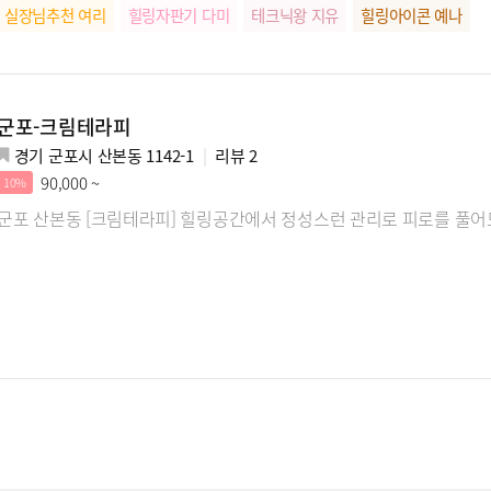
실장님추천 여리
힐링자판기 다미
테크닉왕 지유
힐링아이콘 예나
군포-크림테라피
경기 군포시 산본동 1142-1
리뷰
2
90,000 ~
10%
군포 산본동 [크림테라피] 힐링공간에서 정성스런 관리로 피로를 풀