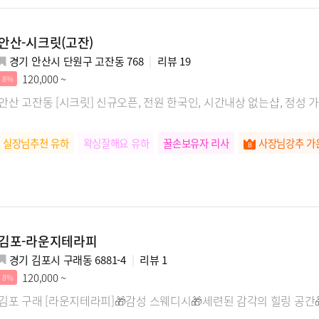
안산-시크릿(고잔)
경기 안산시 단원구 고잔동 768
리뷰
19
120,000 ~
8%
안산 고잔동 [시크릿] 신규오픈, 전원 한국인, 시간내상 없는샵, 정성
실장님추천 유하
왁싱잘해요 유하
꿀손보유자 리사
사장님강추 가
김포-라운지테라피
경기 김포시 구래동 6881-4
리뷰
1
120,000 ~
8%
김포 구래 [라운지테라피]🎁감성 스웨디시🎁세련된 감각의 힐링 공