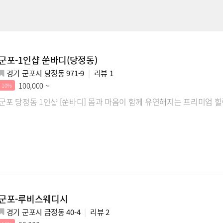
군포-1인샵 쑨바디(당정동)
경기 군포시 당정동 971-9
리뷰
1
100,000 ~
10%
군포 당정동 1인샵 [쑨바디] 몸과 마음이 함께 유연해지는 프리미엄 
군포-루비스웨디시
경기 군포시 금정동 40-4
리뷰
2