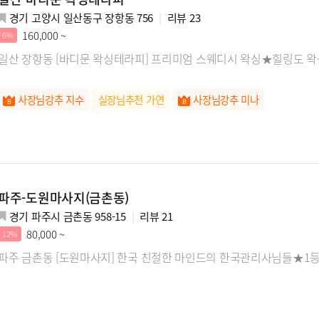
경기 고양시 일산동구 장항동 756
리뷰
23
160,000 ~
6%
일산 장항동 [바디문 왁싱테라피] 프리미엄 스웨디시 왁싱★힐링도 왁
사장님강추 지수
실장님추천 가연
사장님강추 미나
파주-도원마사지(금촌동)
경기 파주시 금촌동 958-15
리뷰
21
80,000 ~
12%
파주 금촌동 [도원마사지] 한국 친절한 마인드의 한국관리사님들★1등