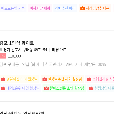
떠오르는별 새콤
마사지갑 세희
강력추천 아리
사장님강추 나은
김포-1인샵 화이트
경기 김포시 구래동 6871-54
리뷰
147
110,000 ~
9%
김포 구래동 1인샵 [화이트] 한국관리사, VIP마사지, 재방문100%
명불허전 마리 원장님
실장님추천 재희 원장님
스웨관리짱 사
예약1순위 아인 원장님
릴렉스전문 소민 원장님
힐링장인 아
일산-바디문 왁싱테라피