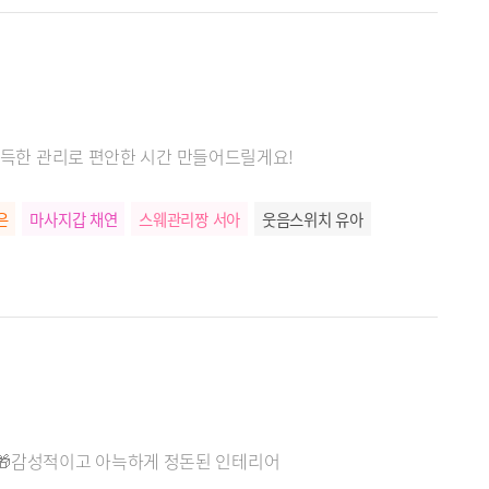
 가득한 관리로 편안한 시간 만들어드릴게요!
은
마사지갑 채연
스웨관리짱 서아
웃음스위치 유아
간🎁감성적이고 아늑하게 정돈된 인테리어