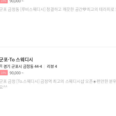
90,000 ~
10%
군포 금정동 [루비스웨디시] 청결하고 깨끗한 공간💛최고의 테라피로
군포-To 스웨디시
경기 군포시 금정동 44-4
리뷰
4
90,000 ~
10%
군포 금정 [To.스웨디시] 금정역 최고의 스웨디시샵 오픈☀️편안한 분
요^^