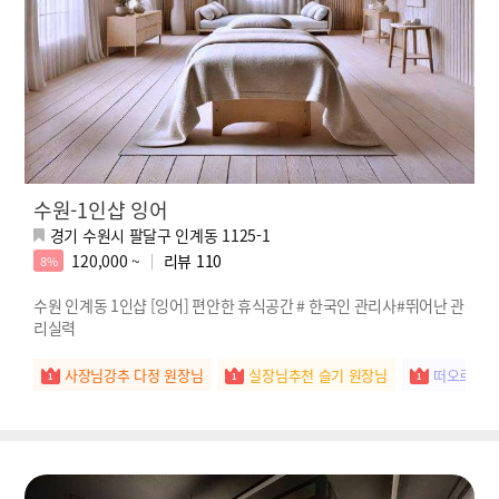
수원-1인샵 잉어
경기 수원시 팔달구 인계동 1125-1
120,000 ~
리뷰
110
8%
수원 인계동 1인샵 [잉어] 편안한 휴식공간 # 한국인 관리사#뛰어난 관
리실력
사장님강추 다정 원장님
실장님추천 슬기 원장님
떠오르는별