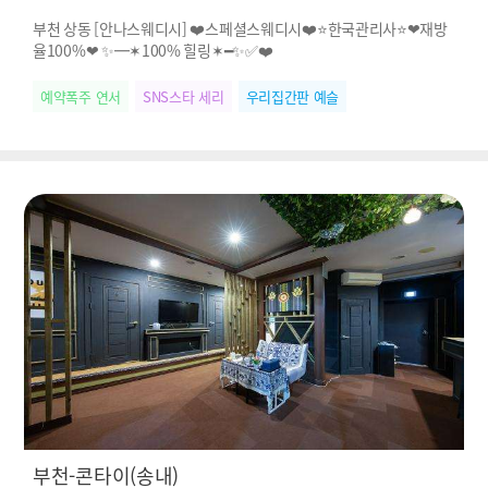
부천 상동 [안나스웨디시] ❤️스페셜스웨디시❤️⭐️한국관리사⭐️❤재방
율100%❤ ✨━✶100% 힐링✶━✨✅❤️
예약폭주 연서
SNS스타 세리
우리집간판 예슬
부천-콘타이(송내)