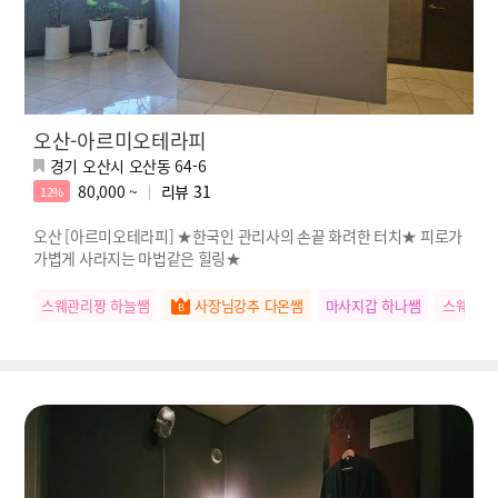
오산-아르미오테라피
경기 오산시 오산동 64-6
80,000 ~
리뷰
31
12%
오산 [아르미오테라피] ★한국인 관리사의 손끝 화려한 터치★ 피로가
가볍게 사라지는 마법같은 힐링★
스웨관리짱 하늘쌤
사장님강추 다온쌤
마사지갑 하나쌤
스웨관리