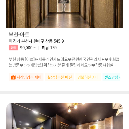
부천-아트
경기 부천시 원미구 상동 545-9
90,000 ~
리뷰
139
10%
부천 상동 [아트]⏩새롭게인사드려요❤️전원한국인관리사⏪❤️후회없
는방문❤️✨✨재방률1위샵✨기분좋게 힐링하세요✨❤️각룸샤워실❤️
❤️단체문의 환영!❤️넓은관리실에서 쾌적
사장님강추 재이
실장님추천 예진
명불허전 지아
센스만점 유진