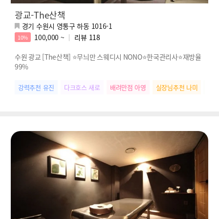
광교-The산책
경기 수원시 영통구 하동 1016-1
100,000 ~
리뷰
118
10%
수원 광교 [The산책] ⭐무늬만 스웨디시 NONO⭐한국관리사⭐재방율
99%
강력추천 유진
다크호스 새로
배려만점 아영
실장님추천 나미
밝은