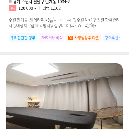
경기 수원시 팔달구 인계동 1034-2
120,000 ~
리뷰
1,162
8%
수원 인계동 [달테라피]꧁⎛⑉・⊝・⑉⎞ 🌜수원 No.1🌛전원 한국관리
사🌜내상제로샵🌛 각방샤워실구비🌛 ⎛⑉・⊝・⑉⎞ ⃝꧂
우리집간판 앵두
SNS스타 삐약
사장님강추 다온
강력추천 이현