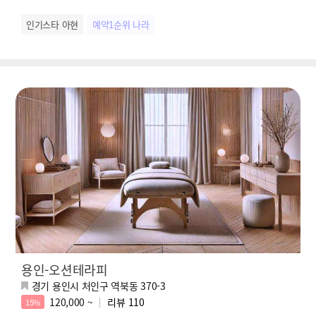
인기스타 아현
예약1순위 나라
용인-오션테라피
경기 용인시 처인구 역북동 370-3
120,000 ~
리뷰
110
15%