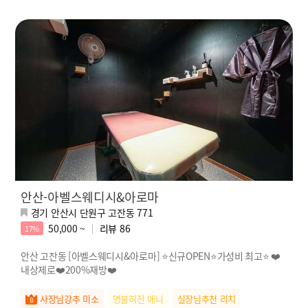
안산-아벨스웨디시&아로마
경기 안산시 단원구 고잔동 771
50,000 ~
리뷰
86
17%
안산 고잔동 [아벨스웨디시&아로마] ⭐신규OPEN⭐가성비 최고⭐ ❤️
내상제로❤️200%재방❤️
사장님강추 미소
명불허전 애니
실장님추천 리치