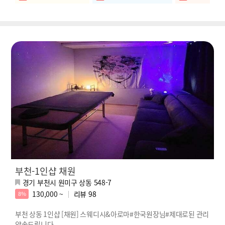
부천-1인샵 채원
경기 부천시 원미구 상동 548-7
130,000 ~
리뷰
98
8%
부천 상동 1인샵 [채원] 스웨디시&아로마#한국원장님#제대로된 관리
약속드립니다