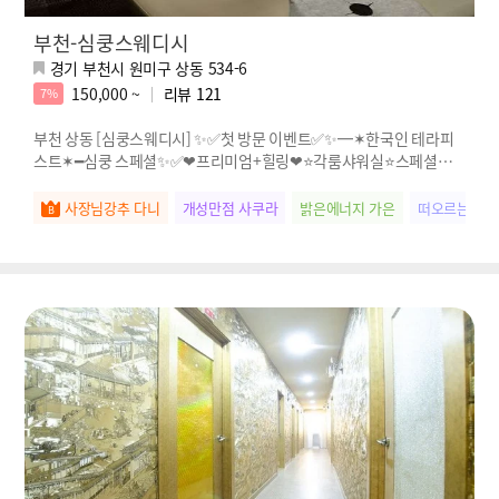
부천-심쿵스웨디시
경기 부천시 원미구 상동 534-6
150,000 ~
리뷰
121
7%
부천 상동 [심쿵스웨디시] ✨✅첫 방문 이벤트✅✨━✶한국인 테라피
스트✶━심쿵 스페셜✨✅❤프리미엄+힐링❤⭐각룸샤워실⭐스페셜❤재
방율200%❤
사장님강추 다니
개성만점 사쿠라
밝은에너지 가은
떠오르는별 