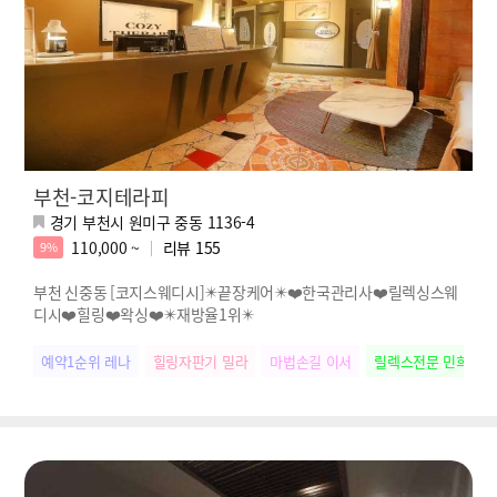
부천-코지테라피
경기 부천시 원미구 중동 1136-4
110,000 ~
리뷰
155
9%
부천 신중동 [코지스웨디시]✴️끝장케어✴️❤️한국관리사❤️릴렉싱스웨
디시❤️힐링❤️왁싱❤️✴️재방율1위✴️
예약1순위 레나
힐링자판기 밀라
마법손길 이서
릴렉스전문 민희