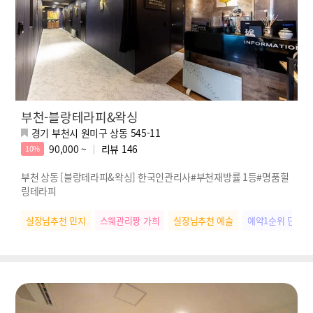
부천-블랑테라피&왁싱
경기 부천시 원미구 상동 545-11
90,000 ~
리뷰
146
10%
부천 상동 [블랑테라피&왁싱] 한국인관리사#부천재방률 1등#명품힐
링테라피
실장님추천 민지
스웨관리짱 가희
실장님추천 예슬
예약1순위 단비