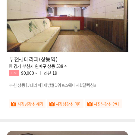
부천-J테라피(상동역)
경기 부천시 원미구 상동 538-4
90,000 ~
리뷰
19
19%
부천 상동 [J테라피] 재방률1위 #스웨디시&릴렉싱#
사장님강추 혜리
사장님강추 미미
사장님강추 안나