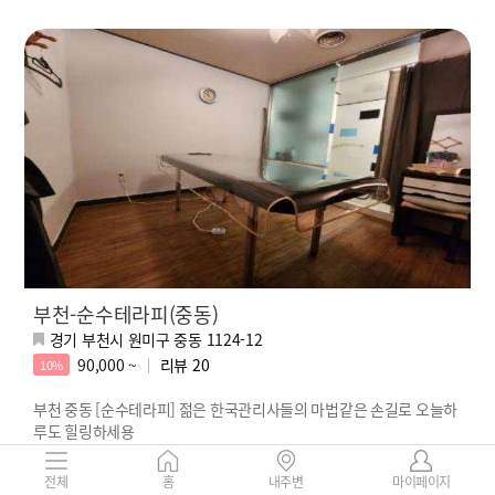
부천-순수테라피(중동)
경기 부천시 원미구 중동 1124-12
90,000 ~
리뷰
20
10%
부천 중동 [순수테라피] 젊은 한국관리사들의 마법같은 손길로 오늘하
루도 힐링하세용
전체
홈
내주변
마이페이지