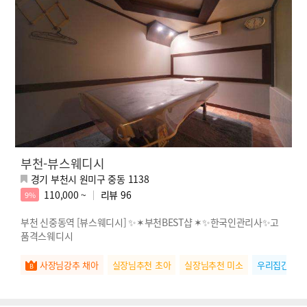
부천-뷰스웨디시
경기 부천시 원미구 중동 1138
110,000 ~
리뷰
96
9%
부천 신중동역 [뷰스웨디시] ✨✶부천BEST샵 ✶✨한국인관리사✨고
품격스웨디시
사장님강추 채아
실장님추천 초아
실장님추천 미소
우리집간판 