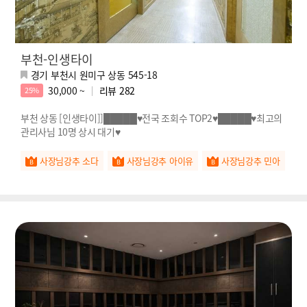
부천-인생타이
경기 부천시 원미구 상동 545-18
30,000 ~
리뷰
282
25%
부천 상동 [인생타이]]█████♥전국 조회수 TOP2♥█████♥최고의
관리사님 10명 상시 대기♥
사장님강추 소다
사장님강추 아이유
사장님강추 민아