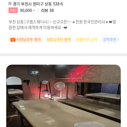
경기 부천시 원미구 상동 538-6
90,000 ~
리뷰
38
10%
부천 상동 [구름스웨디시] ✨신규오픈!✨☀️전원 한국인관리사☀️❤️깔
끔한 샵에서 쾌적하게 이용하세요~❤️
사장님강추 청아
실장님추천 벨벳
명불허전 슈가
강력추천 샤벳