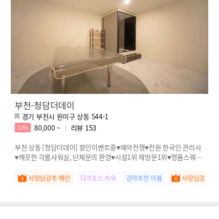
부천-청담더데이
경기 부천시 원미구 상동 544-1
80,000 ~
리뷰
153
12%
부천 상동 [청담더데이] 할인이벤트중♥예약전쟁♥전원 한국인 관리사
♥깨끗한 각룸샤워실, 단체문의 환영♥시설1위 재방문1위♥명품스웨디
시
사장님강추 예린
다크호스 지유
강력추천 아름
사장님강추 고