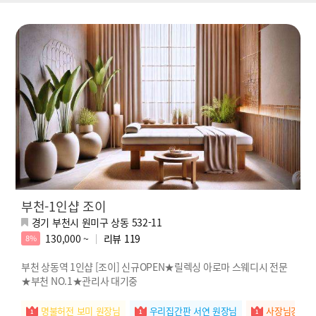
부천-1인샵 조이
경기 부천시 원미구 상동 532-11
130,000 ~
리뷰
119
8%
부천 상동역 1인샵 [조이] 신규OPEN★릴렉싱 아로마 스웨디시 전문
★부천 NO.1★관리사 대기중
명불허전 보미 원장님
우리집간판 서연 원장님
사장님강추 