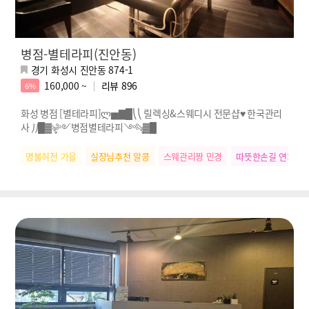
병점-별테라피(진안동)
경기 화성시 진안동 874-1
160,000 ~
리뷰
896
6%
화성 병점 [별테라피]ლ▅▇█⎝⎝ 릴렉싱&스웨디시 전문샵♥ 한국관리
사 ⎠⎠█▓ৡ༻병점별테라피༺ৡ▓█
명불허전 가을
실장님추천 알콩
스웨관리짱 민경
따뜻한손길 연희