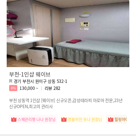
부천-1인샵 웨이브
경기 부천시 원미구 상동 532-1
130,000 ~
리뷰
282
8%
부천 상동역 1인샵 [웨이브] 신규오픈,감성테라피 아로마 전문,23년
신규OPEN,최고의 관리사
스웨관리짱 나나 원장님
명불허전 유나 원장님
힐링아이콘 