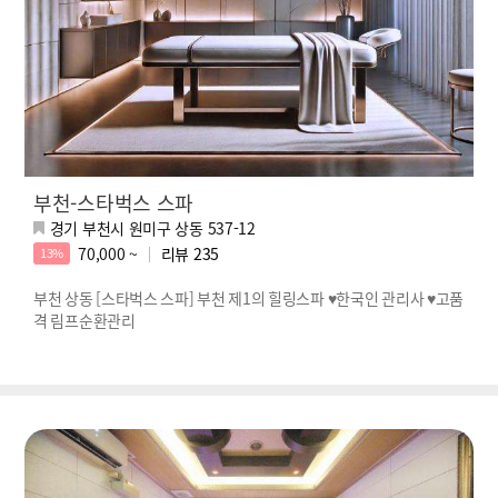
부천-스타벅스 스파
경기 부천시 원미구 상동 537-12
70,000 ~
리뷰
235
13%
부천 상동 [스타벅스 스파] 부천 제1의 힐링스파 ♥한국인 관리사 ♥고품
격 림프순환관리