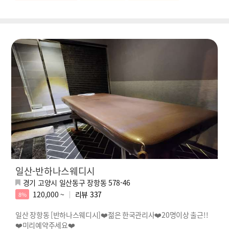
일산-반하나스웨디시
경기 고양시 일산동구 장항동 578-46
120,000 ~
리뷰
337
8%
일산 장항동 [반하나스웨디시]❤️젊은 한국관리사❤️20명이상 출근!!
❤️미리예약주세요❤️