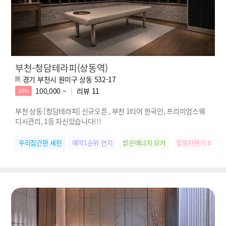
부천-청담테라피(상동역)
경기 부천시 원미구 상동 532-17
100,000 ~
리뷰
11
10%
부천 상동 [청담테라피] 신규오픈 , 부천 1티어 한국인, 프리미엄스웨
디시관리, 1등 자신있습니다!!!
우리집간판 세린
예약1순위 연지
밝은에너지 모카
힐링자판기 베베