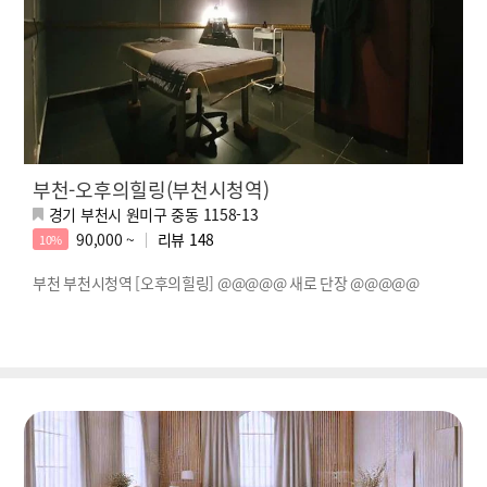
부천-오후의힐링(부천시청역)
경기 부천시 원미구 중동 1158-13
90,000 ~
리뷰
148
10%
부천 부천시청역 [오후의힐링] @@@@@ 새로 단장 @@@@@