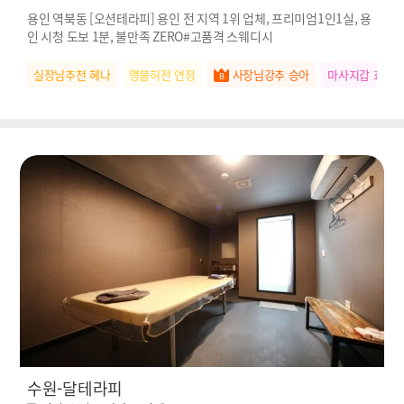
용인 역북동 [오션테라피] 용인 전 지역 1위 업체, 프리미엄1인1실, 용
인 시청 도보 1분, 불만족 ZERO#고품격 스웨디시
실장님추천 혜나
명불허전 연정
사장님강추 승아
마사지갑 효리
수원-달테라피