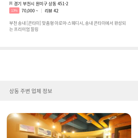
경기 부천시 원미구 상동 451-2
70,000 ~
리뷰
42
13%
부천 송내 [콘타이] 맞춤형 아로마·스웨디시, 송내 콘타이에서 완성되
는 프리미엄 힐링
상동 주변 업체 정보