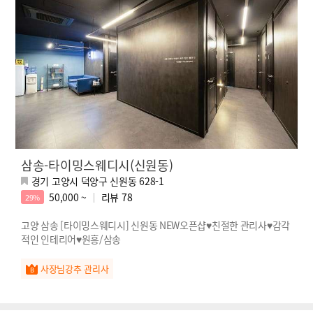
삼송-타이밍스웨디시(신원동)
경기 고양시 덕양구 신원동 628-1
50,000 ~
리뷰
78
29%
고양 삼송 [타이밍스웨디시] 신원동 NEW오픈샵♥친절한 관리사♥감각
적인 인테리어♥원흥/삼송
사장님강추 관리사