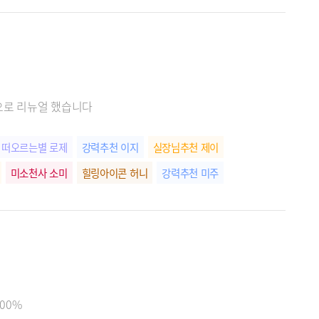
음으로 리뉴얼 했습니다
떠오르는별 로제
강력추천 이지
실장님추천 제이
미소천사 소미
힐링아이콘 허니
강력추천 미주
00%