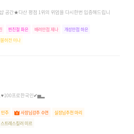
샵 공간★다산 평점 1위의 위엄을 다시한번 입증해드립니
린
찐친절 화은
배려만점 제나
개성만점 하은
명불허전 이나
드♥100프로한국인✔▅▂
 민주
사장님강추 수연
실장님추천 마리
스트레스킬러 미르