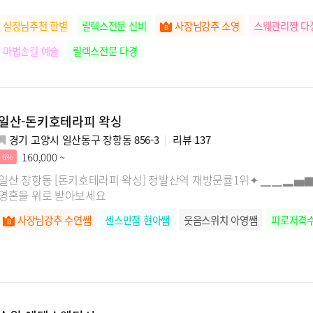
실장님추천 한별
릴렉스전문 신비
사장님강추 소영
스웨관리짱 다
마법손길 예슬
릴렉스전문 다경
일산-돈키호테라피 왁싱
경기 고양시 일산동구 장항동 856-3
리뷰
137
160,000 ~
6%
일산 장항동 [돈키호테라피 왁싱] 정발산역 재방문률1위✦ ▁▁▂▅▇
영혼을 위로 받아보세요
사장님강추 수연쌤
센스만점 현아쌤
웃음스위치 아영쌤
피로저격수