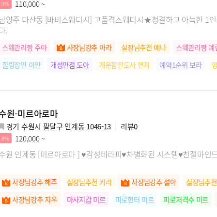
110,000 ~
9%
남양주 다산동 [바비스웨디시] 고품격스웨디시★청결하고 아늑한 1인
다.
스웨관리짱 주아
사장님강추 아라
실장님추천 예나
스웨관리짱 예
힐링장인 이안
개성만점 도아
개운함전도사 연지
예약1순위 보라
수원-미르아로마
경기 수원시 팔달구 인계동 1046-13
리뷰
0
120,000 ~
8%
수원 인계동 [미르아로마 ] ♥감성테라피♥차별화된 시스템♥친절마인
사장님강추 해주
실장님추천 카라
사장님강추 설아
실장님추천
사장님강추 지우
마사지갑 미르
피로헌터 미르
피로저격수 미르