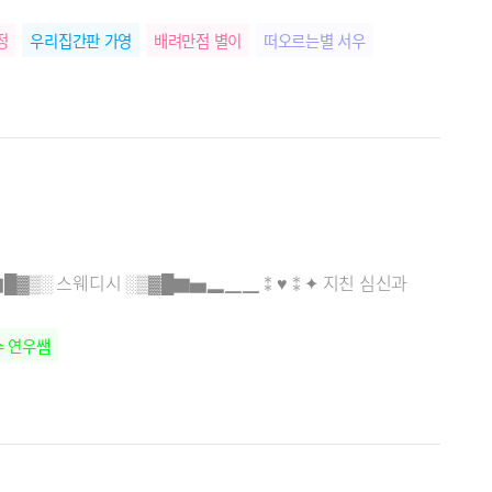
정
우리집간판 가영
배려만점 별이
떠오르는별 서우
█▓▒░ 스웨디시 ░▒▓█▇▅▂​▁▁⁑♥⁑✦ 지친 심신과
 연우쌤