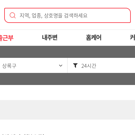
지역, 업종, 상호명을 검색하세요
출근부
내주변
홈케어
커
 상록구
24시간