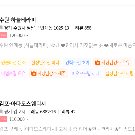
수원-하늘테라피
경기 수원시 팔달구 인계동 1025-13
리뷰
858
120,000 ~
8%
수원 인계동 [하늘테라피] No.1 ❤️관리사 거짓없는 곳 ❤️새로운 마
명불허전 은조
실장님추천 하나
강력추천 초아
사장님강추 우유
마법손길 온유
사장님강추 해주
떠오르는별 라떼
실장님추천 채령
떠오르는별 하루
사장님강추 은아
사장님강추 연아
김포-아다모스웨디시
경기 김포시 구래동 6882-16
리뷰
42
110,000 ~
9%
김포 구래동 [아다모스웨디시] 고객 맞춤 케어★한국관리사★만족도1