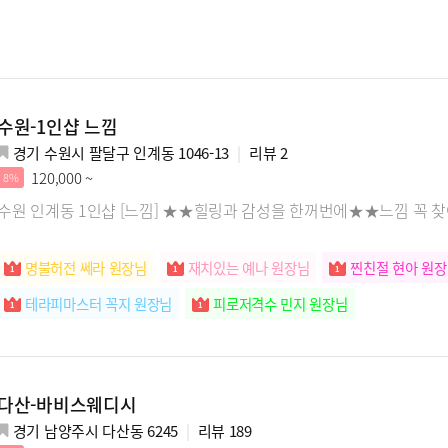
수원-1인샵 느낌
경기 수원시 팔달구 인계동 1046-13
리뷰
2
120,000 ~
8%
수원 인계동 1인샵 [느낌] ★★힐링과 감성을 한꺼번에★★느낌 꼭 
명불허전 쎄라 원장님
재치있는 예나 원장님
찐친절 현아 원
테라피마스터 꼭지 원장님
피로저격수 민지 원장님
다산-바비스웨디시
경기 남양주시 다산동 6245
리뷰
189