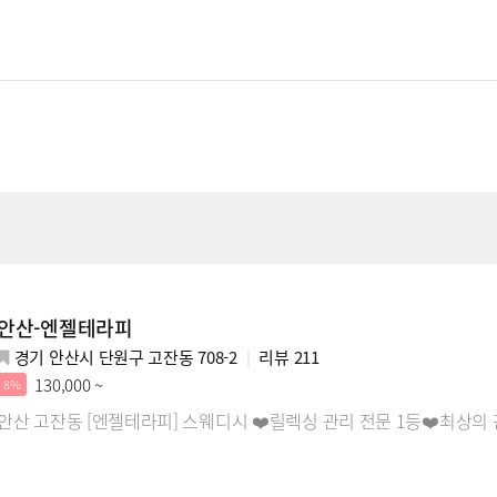
안산-엔젤테라피
경기 안산시 단원구 고잔동 708-2
리뷰
211
130,000 ~
8%
안산 고잔동 [엔젤테라피] 스웨디시 ❤️릴렉싱 관리 전문 1등❤️최상