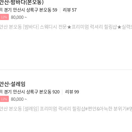
안산-밤바다(본오동)
경기 안산시 상록구 본오동 59
리뷰
57
80,000 ~
12%
안산 본오동 [밤바다] 스웨디시 전문★프리미엄 럭셔리 힐링샵★실력
안산-설레임
경기 안산시 상록구 본오동 920
리뷰
99
80,000 ~
12%
안산 본오동 [설레임] 프리미엄 럭셔리 힐링샵#편안&아늑한 분위기