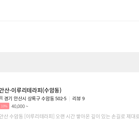
안산-이루리테라피(수암동)
경기 안산시 상록구 수암동 502-5
리뷰
9
40,000 ~
10%
안산 수암동 [이루리테라피] 오랜 시간 쌓아온 깊이 있는 손길로 제대