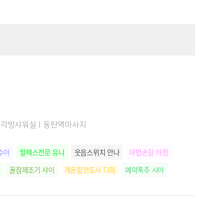
급 시설ㅣ각방샤워실ㅣ동탄역마사지
수아
릴렉스전문 유나
웃음스위치 안나
마법손길 아정
꿀잠제조기 샤이
개운함전도사 다희
예약폭주 시아