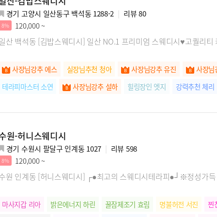
일산-김밥스웨디시
경기 고양시 일산동구 백석동 1288-2
리뷰
80
120,000 ~
8%
일산 백석동 [김밥스웨디시] 일산 NO.1 프리미엄 스웨디시♥고퀄리티
사장님강추 에스
실장님추천 청아
사장님강추 유진
사장님
테라피마스터 소연
사장님강추 설하
힐링장인 엣지
강력추천 체리
수원-허니스웨디시
경기 수원시 팔달구 인계동 1027
리뷰
598
120,000 ~
8%
수원 인계동 [허니스웨디시] ┌●최고의 스웨디시테라피●┘※정성가
마사지갑 리아
밝은에너지 하린
꿀잠제조기 효림
명불허전 서진
찐