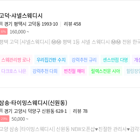
고덕-샤넬스웨디시
경기 평택시 고덕동 1993-10
리뷰
458
160,000 ~
6%
평택 고덕 [샤넬스웨디시] Ⓜ️Ⓜ️ 평택 1등 샤넬 스웨디시 Ⓜ️Ⓜ️ 전원 한국
스웨관리짱 로나
우리집간판 수지
강력추천 규리
센스만점 다영
개
다크호스 나은
강력추천 다희
찐친절 해미
릴렉스전문 시아
힐링장
삼송-타이밍스웨디시(신원동)
경기 고양시 덕양구 신원동 628-1
리뷰
78
50,000 ~
29%
고양 삼송 [타이밍스웨디시] 신원동 NEW오픈샵♥친절한 관리사♥감