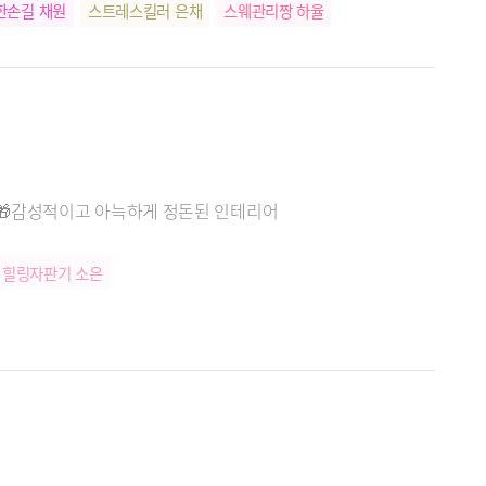
한손길 채원
스트레스킬러 은채
스웨관리짱 하율
사장님강추 여름
힐링아이콘 소리
스트레스킬러 라라
간🎁감성적이고 아늑하게 정돈된 인테리어
힐링자판기 소은