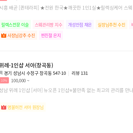
시흥 배곧 [퀸테라피] ★전원 한국★깨끗한 1인1실★릴렉싱케어 스
릴렉스전문 이슬
스웨관리짱 지수
개성만점 채은
실장님추천 수진
사장님강추 수진
찐친절 은지
위례-1인샵 서아(창곡동)
경기 성남시 수정구 창곡동 547-10
리뷰
131
100,000 ~
10%
성남 위례 1인샵 [서아] 뉴오픈 1인샵⭐불만족 없는 최고의 관리를 만
명불허전 서아 원장님