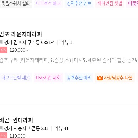
웃음스위치 설화
다크호스 혜교
강력추천 민트
배려만점 샛별
따뜻
릴렉스전문 채연
피로헌터 세라
센스만점 청아
개운함배달부 루다
손맛장인 이서
꿀잠제조기 주영
테크닉왕 유화
김포-라운지테라피
경기 김포시 구래동 6881-4
리뷰
1
120,000 ~
8%
김포 구래 [라운지테라피]🎁감성 스웨디시🎁세련된 감각의 힐링 공
떠오르는별 새콤
마사지갑 세희
강력추천 아리
사장님강추 나은
배곧- 퀸테라피
경기 시흥시 배곧동 231
리뷰
41
110,000 ~
9%