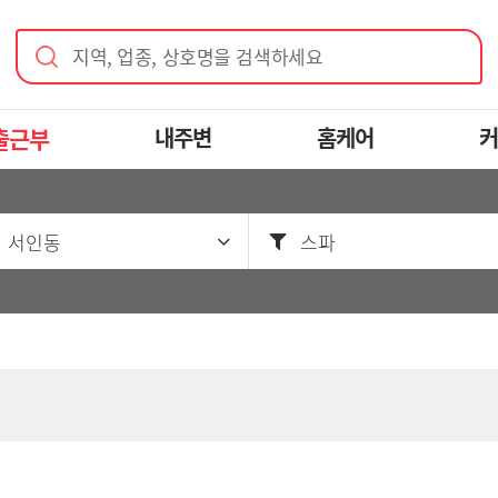
지역, 업종, 상호명을 검색하세요
출근부
내주변
홈케어
커
 서인동
스파