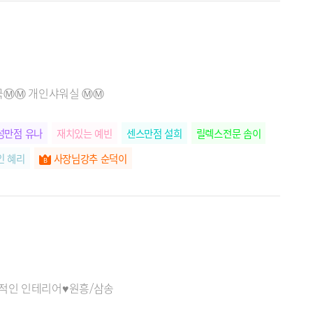
Ⓜ️Ⓜ️ 개인샤워실 Ⓜ️Ⓜ️
성만점 유나
재치있는 예빈
센스만점 설희
릴렉스전문 솜이
인 혜리
사장님강추 순덕이
각적인 인테리어♥원흥/삼송