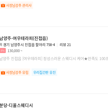
사장님강추 관리사
남양주-여우테라피(진접읍)
경기 남양주시 진접읍 팔야리 758-4
리뷰
21
130,000 ~
8%
남양주 진접읍 [여우테라피] 정성스러운 스웨디시 케어★만족도 10
사장님강추 유림
우리집간판 유진
분당-디올스웨디시