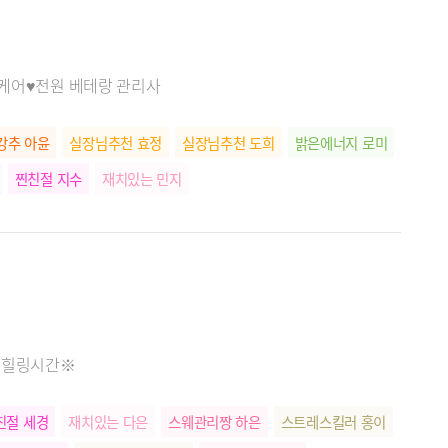
 케어♥전원 베테랑 관리사
강추 아윤
실장님추천 효정
실장님추천 도희
밝은에너지 로미
찐친절 지수
재치있는 민지
득 힐링시간※
친절 세경
재치있는 다은
스웨관리짱 하은
스트레스킬러 홍이