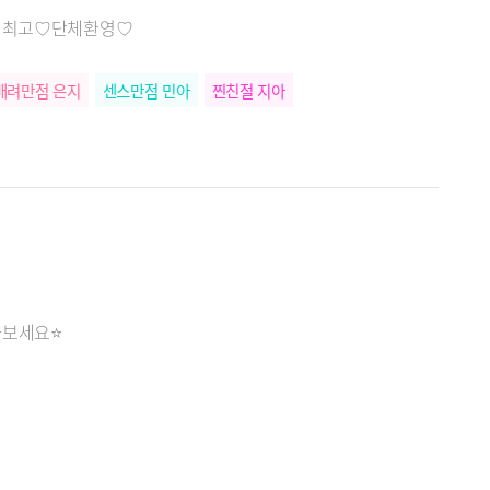
웨 최고♡단체환영♡
배려만점 은지
센스만점 민아
찐친절 지아
나보세요⭐