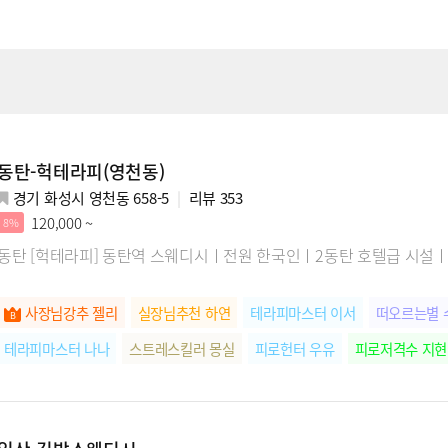
동탄-헉테라피(영천동)
경기 화성시 영천동 658-5
리뷰
353
120,000 ~
8%
동탄 [헉테라피] 동탄역 스웨디시ㅣ전원 한국인ㅣ2동탄 호텔
사장님강추 젤리
실장님추천 하연
테라피마스터 이서
떠오르는별 
테라피마스터 나나
스트레스킬러 몽실
피로헌터 우유
피로저격수 지현