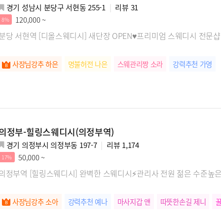
경기 성남시 분당구 서현동 255-1
리뷰
31
120,000 ~
8%
분당 서현역 [디올스웨디시] 새단장 OPEN♥프리미엄 스웨디시 전
사장님강추 하은
명불허전 나은
스웨관리짱 소라
강력추천 가영
의정부-힐링스웨디시(의정부역)
경기 의정부시 의정부동 197-7
리뷰
1,174
50,000 ~
17%
의정부역 [힐링스웨디시] 완벽한 스웨디시⚡관리사 전원 젊은 수준높
사장님강추 소아
강력추천 예나
마사지갑 앤
따뜻한손길 제니