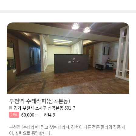
부천역-수테라피(심곡본동)
경기 부천시 소사구 심곡본동 591-7
60,000 ~
리뷰
9
15%
부천역 [수테라피] 믿고 찾는 테라피, 경험이 다른 전문 힐러의 집중 케
어, 실력으로 증명합니다.