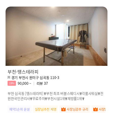
부천-땡스테라피
경기 부천시 원미구 심곡동 110-3
90,000 ~
리뷰
37
19%
부천 심곡동 [땡스테라피] ❣️부천 최초 버블스웨디시❣️각룸샤워실❣️전
원한국인관리사❣️무료주차❣️부천시설1위❣️재방률1위❣️
예약1순위 윤설
실장님추천 채영
사장님강추 규리
사장님강추