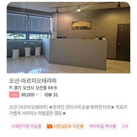
오산-아르미오테라피
경기 오산시 오산동 64-6
80,000 ~
리뷰
31
12%
오산 [아르미오테라피] ★한국인 관리사의 손끝 화려한 터치★ 피로가
가볍게 사라지는 마법같은 힐링★
스웨관리짱 하늘쌤
사장님강추 다온쌤
마사지갑 하나쌤
스웨관리