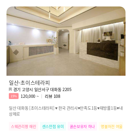
일산-초이스테라피
경기 고양시 일산서구 대화동 2205
120,000 ~
리뷰
108
15%
일산 대화동 [초이스테라피] ♥ 한국 관리사♥만족도1등♥재방률1등♥내
상제로
스웨관리짱 해린
센스만점 유미
꿀손보유자 하나
명불허전 여울
힐