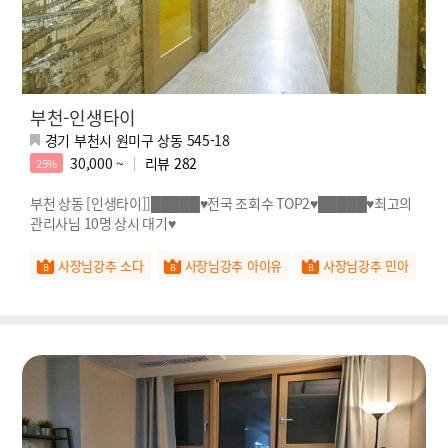
부천-인생타이
경기 부천시 원미구 상동 545-18
30,000 ~
리뷰
282
25%
부천 상동 [인생타이]]█████♥전국 조회수 TOP2♥█████♥최고의
관리사님 10명 상시 대기♥
사장님강추 소다
사장님강추 아이유
사장님강추 민아