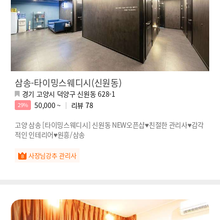
삼송-타이밍스웨디시(신원동)
경기 고양시 덕양구 신원동 628-1
50,000 ~
리뷰
78
29%
고양 삼송 [타이밍스웨디시] 신원동 NEW오픈샵♥친절한 관리사♥감각
적인 인테리어♥원흥/삼송
사장님강추 관리사