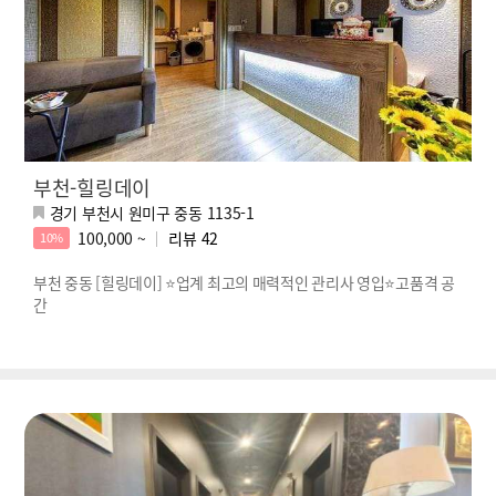
부천-힐링데이
경기 부천시 원미구 중동 1135-1
100,000 ~
리뷰
42
10%
부천 중동 [힐링데이] ⭐업계 최고의 매력적인 관리사 영입⭐고품격 공
간