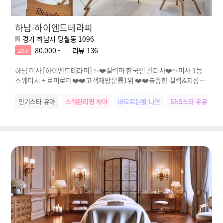
하남-하이엔드테라피
경기 하남시 망월동 1096
80,000 ~
리뷰
136
20%
하남 미사 [하이엔드테라피] ✨❤️실력파 한국인 관리사❤️✨미사 1등
스웨디시 + 로미로미❤️❤️고객재방문률1위 ❤️❤️출중한 실력&지성✨
불만zero✨
인기스타 유아
스웨관리짱 채아
떠오르는별 나연
SNS스타 우유
인