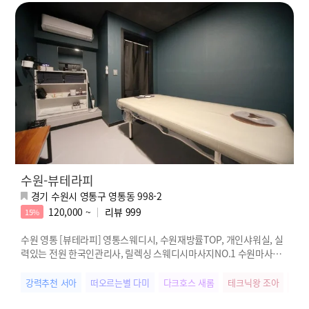
수원-뷰테라피
경기 수원시 영통구 영통동 998-2
120,000 ~
리뷰
999
15%
수원 영통 [뷰테라피] 영통스웨디시, 수원재방률TOP, 개인샤워실, 실
력있는 전원 한국인관리사, 릴렉싱 스웨디시마사지NO.1 수원마사지1
번 특급 친절이 함께하는 영통역 뷰테라피
강력추천 서아
떠오르는별 다미
다크호스 새롬
테크닉왕 조아
스웨