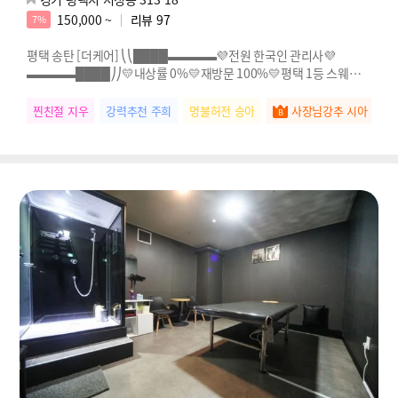
150,000 ~
리뷰
97
7%
평택 송탄 [더케어] ⎝⎝████▬▬▬▬💜전원 한국인 관리사💜
▬▬▬▬████⎠⎠💛내상률 0%💛재방문 100%💛평택 1등 스웨디시
💛전원 한국인 관리사님!!
찐친절 지우
강력추천 주희
명불허전 승아
사장님강추 시아
실