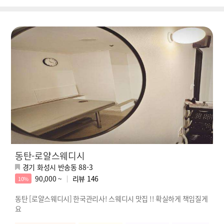
동탄-로얄스웨디시
경기 화성시 반송동 88-3
90,000 ~
리뷰
146
10%
동탄 [로얄스웨디시] 한국관리사! 스웨디시 맛집 !! 확실하게 책임질게
요