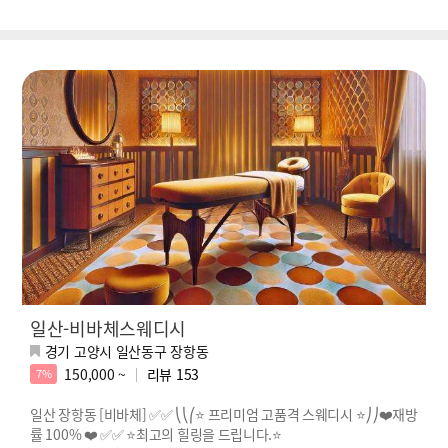
일산-비바체스웨디시
경기 고양시 일산동구 장항동
150,000 ~
리뷰
153
7%
일산 장항동 [비바체] ✅✅ ⎝⎝⎛⭐️ 프리미엄 고품격 스웨디시 ⭐️⎠⎠❤️재방
률 100% ❤️ ✅✅ ⭐️최고의 힐링을 드립니다.⭐️