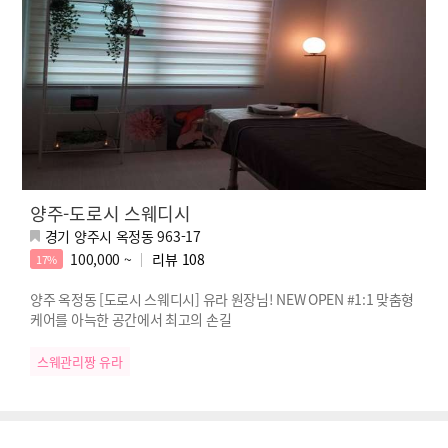
양주-도로시 스웨디시
경기 양주시 옥정동 963-17
100,000 ~
리뷰
108
17%
양주 옥정동 [도로시 스웨디시] 유라 원장님! NEW OPEN #1:1 맞춤형
케어를 아늑한 공간에서 최고의 손길
스웨관리짱 유라