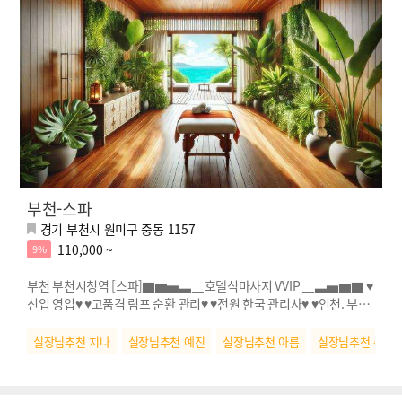
부천-스파
경기 부천시 원미구 중동 1157
110,000 ~
9%
부천 부천시청역 [스파]▇▆▅▃▁호텔식마사지 VVIP ▁▃▅▆▇ ♥
신입 영입♥ ♥고품격 림프 순환 관리♥ ♥전원 한국 관리사♥ ♥인천. 부천
NO.1♥
실장님추천 지나
실장님추천 예진
실장님추천 아름
실장님추천 수연