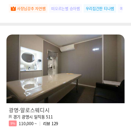
사장님강추 자연쌤
떠오르는별 승아쌤
우리집간판 티나쌤
예약1
광명-알로스웨디시
경기 광명시 일직동 511
110,000 ~
리뷰
129
9%