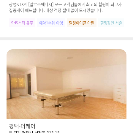
광명KTX역 [알로스웨디시] 모든 고객님들에게 최고의 힐링이 되고자
집중케어 해드립니다. 내상 걱정 절대 없이 모시겠습니다.
SNS스타 유주
예약1순위 아영
힐링아이콘 아린
힐링장인 서윤
우
평택-더케어
경기 평택시 서정동 313-18