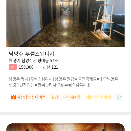
남양주-투썸스웨디시
경기 남양주시 평내동 578-1
150,000 ~
리뷰
121
7%
남양주 평내 [투썸스웨디시] 남양주 원탑★불만족제로■【♡남양주
힐링 1번지♡】■ 한국관리사♡♨투썸스웨디시♨
사장님강추 다미쌤
실장님추천 하은쌤
명불허전 진이쌤
힐링장인