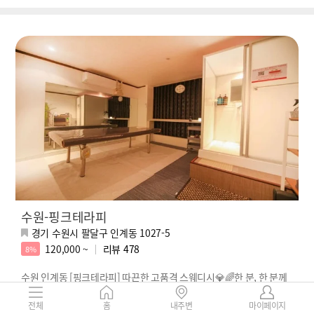
수원-핑크테라피
경기 수원시 팔달구 인계동 1027-5
120,000 ~
리뷰
478
8%
수원 인계동 [핑크테라피] 따끈한 고품격 스웨디시💎🌈한 분, 한 분께
완벽한 힐링🌈💎한국인 관리사
전체
홈
내주변
마이페이지