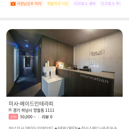
사장님강추 아리
명불허전 사빈
다크호스 세아
다크호스 주영
미사-메이드인테라피
경기 하남시 망월동 1111
50,000 ~
리뷰
0
17%
하남 미사 [메이드인테라피] ★NEW OPEN★전신스웨디시&림프순