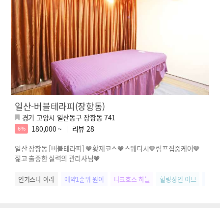
일산-버블테라피(장항동)
경기 고양시 일산동구 장항동 741
180,000 ~
리뷰
28
6%
일산 장항동 [버블테라피] 🧡황제코스🧡스웨디시🧡림프집중케어🧡
젊고 출중한 실력의 관리사님🧡
인기스타 아라
예약1순위 원이
다크호스 하늘
힐링장인 이브
강력