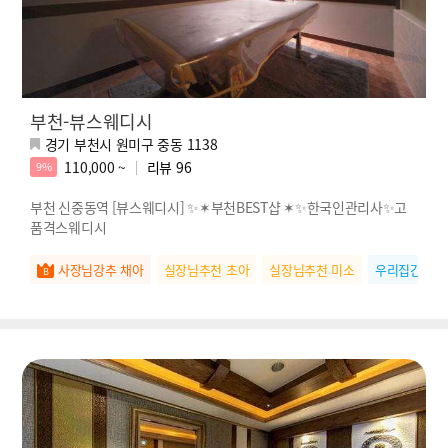
부천-뷰스웨디시
경기 부천시 원미구 중동 1138
110,000 ~
리뷰
96
9%
부천 신중동역 [뷰스웨디시] ✨✶부천BEST샵 ✶✨한국인관리사✨고
품격스웨디시
사장님강추 채아
실장님추천 초아
실장님추천 미소
우리집간판 