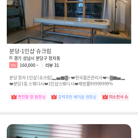
분당-1인샵 슈크림
경기 성남시 분당구 정자동
160,000 ~
리뷰
31
6%
분당 정자 1인샵 [슈크림]▂▅▇▓⭐️❤️한국젊은관리사❤️⭐️▓▇▅▂
❤️분당1등 스웨디시❤️1인샵스웨디시❤️재방률99999999%
찐친절 탑 원장님
강력추천 베이글 원장님
미소천사 슈크림 