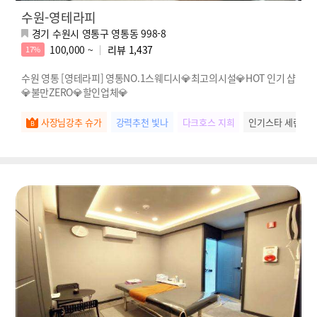
수원-영테라피
경기 수원시 영통구 영통동 998-8
100,000 ~
리뷰
1,437
17%
수원 영통 [영테라피] 영통NO.1스웨디시💎최고의시설💎HOT 인기 샵
💎불만ZERO💎할인업체💎
사장님강추 슈가
강력추천 빛나
다크호스 지희
인기스타 세린