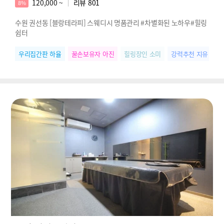
120,000 ~
리뷰
801
8%
수원 권선동 [블랑테라피] 스웨디시 명품관리 #차별화된 노하우#힐링
쉼터
우리집간판 하율
꿀손보유자 아진
힐링장인 소미
강력추천 지유
재