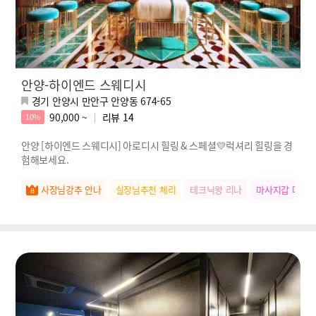
안양-하이엔드 스웨디시
경기 안양시 만안구 안양동 674-65
90,000 ~
리뷰
14
10%
안양 [하이엔드 스웨디시] 아로디시 힐링 & 스페셜💛럭셔리 힐링을 경
험해보세요.
사장님강추 안나
실장님추천 체리
테크닉왕 리나
마사지갑 다정