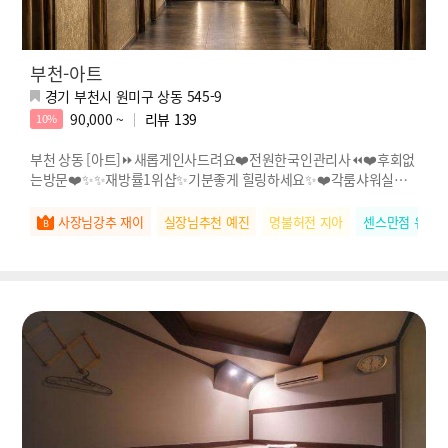
부천-아트
경기 부천시 원미구 상동 545-9
90,000 ~
리뷰
139
10%
부천 상동 [아트]⏩새롭게인사드려요❤️전원한국인관리사⏪❤️후회없
는방문❤️✨✨재방률1위샵✨기분좋게 힐링하세요✨❤️각룸샤워실❤️
❤️단체문의 환영!❤️넓은관리실에서 쾌적
사장님강추 재이
실장님추천 예진
명불허전 지아
센스만점 유진