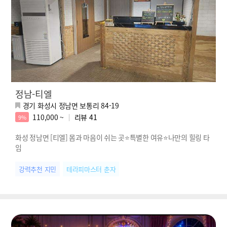
정남-티엘
경기 화성시 정남면 보통리 84-19
110,000 ~
리뷰
41
9%
화성 정남면 [티엘] 몸과 마음이 쉬는 곳⭐특별한 여유⭐나만의 힐링 타
임
강력추천 지민
테라피마스터 춘자