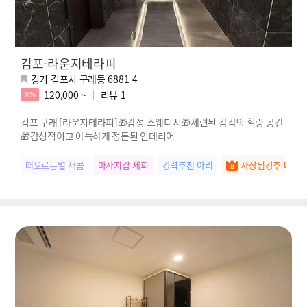
김포-라운지테라피
경기 김포시 구래동 6881-4
120,000 ~
리뷰
1
8%
김포 구래 [라운지테라피]🎁감성 스웨디시🎁세련된 감각의 힐링 공간
🎁감성적이고 아늑하게 정돈된 인테리어
떠오르는별 새콤
마사지갑 세희
강력추천 아리
사장님강추 나은