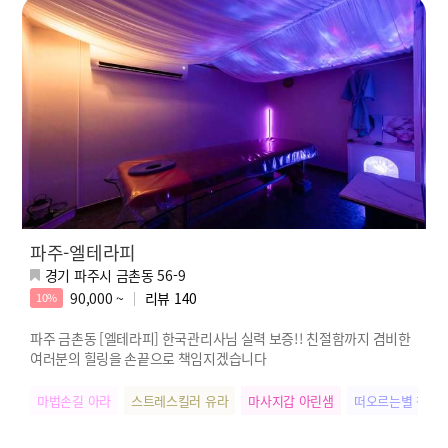
파주-엘테라피
경기 파주시 금촌동 56-9
90,000 ~
리뷰
140
10%
파주 금촌동 [엘테라피] 한국관리사님 실력 보증!! 친절함까지 겸비한
여러분의 힐링을 손끝으로 책임지겠습니다
마법손길 아라
스트레스킬러 유라
마사지갑 아린샘
떠오르는별 청아