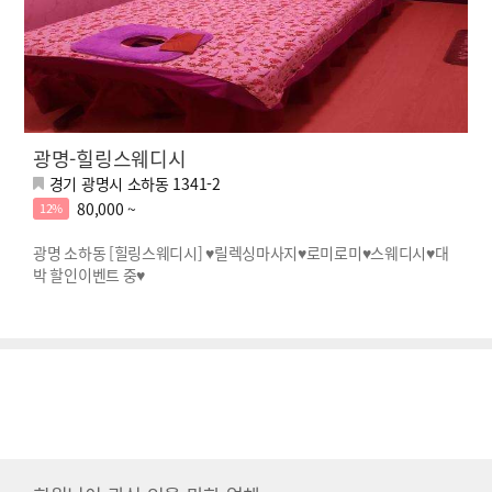
광명-힐링스웨디시
경기 광명시 소하동 1341-2
80,000 ~
12%
광명 소하동 [힐링스웨디시] ♥릴렉싱마사지♥로미로미♥스웨디시♥대
박 할인이벤트 중♥