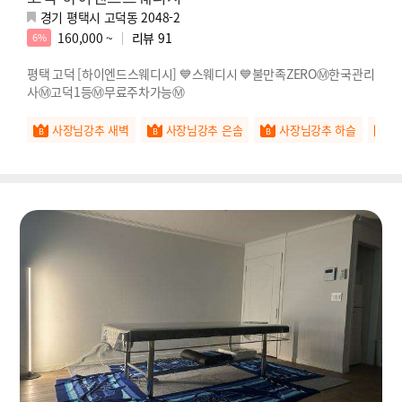
경기 평택시 고덕동 2048-2
160,000 ~
리뷰
91
6%
평택 고덕 [하이엔드스웨디시] 💙스웨디시 💙불만족ZEROⓂ️한국관리
사Ⓜ️고덕1등Ⓜ️무료주차가능Ⓜ️
사장님강추 새벽
사장님강추 은솜
사장님강추 하슬