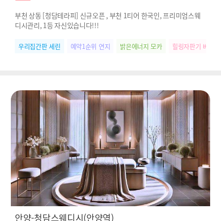
부천 상동 [청담테라피] 신규오픈 , 부천 1티어 한국인, 프리미엄스웨
디시관리, 1등 자신있습니다!!!
우리집간판 세린
예약1순위 연지
밝은에너지 모카
힐링자판기 베베
안양-청담스웨디시(안양역)