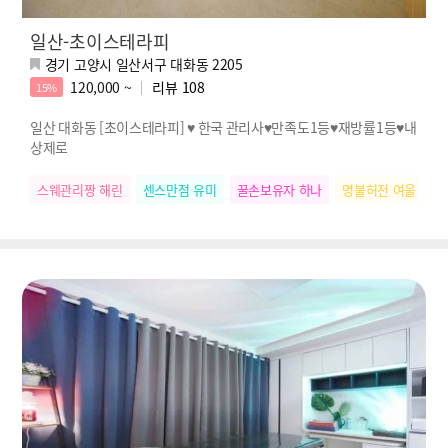
일산-초이스테라피
경기 고양시 일산서구 대화동 2205
120,000 ~
리뷰
108
15%
일산 대화동 [초이스테라피] ♥ 한국 관리사♥만족도1등♥재방률1등♥내
상제로
스웨관리짱 해린
센스만점 유미
꿀손보유자 하나
명불허전 여울
힐