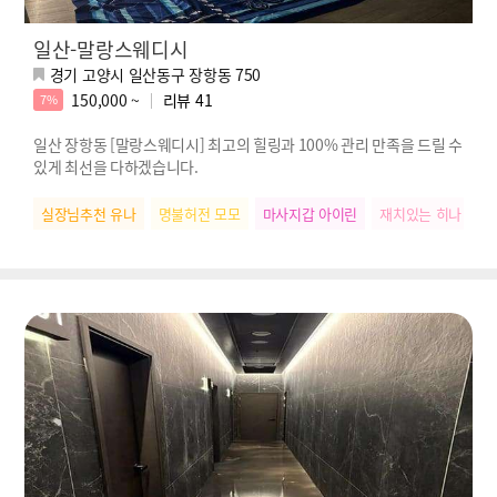
일산-말랑스웨디시
경기 고양시 일산동구 장항동 750
150,000 ~
리뷰
41
7%
일산 장항동 [말랑스웨디시] 최고의 힐링과 100% 관리 만족을 드릴 수
있게 최선을 다하겠습니다.
실장님추천 유나
명불허전 모모
마사지갑 아이린
재치있는 히나
스