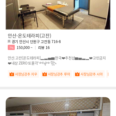
안산-온도테라피(고잔)
경기 안산시 단원구 고잔동 716-8
150,000 ~
리뷰
16
7%
안산.고잔[온도테라피]▂▃▅▆한국❤️추천샵▆▅▃▂❤️고민금지
❤️내상 ZERO 또올각༺ৡ༻꧂
사장님강추 지우
사장님강추 루아
사장님강추 시아