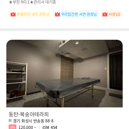
★부천 NO.1★관리사 대기중
명불허전 보미 원장님
우리집간판 서연 원장님
사장님강추 
동탄-복숭아테라피
경기 화성시 반송동 88-8
120,000 ~
리뷰
454
8%