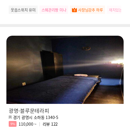
웃음스위치 유미
스웨관리짱 미나
사장님강추 하루
재치있는 나
광명-블루문테라피
경기 광명시 소하동 1340-5
110,000 ~
리뷰
122
9%