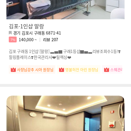
김포-1인샵 말랑
경기 김포시 구래동 6871-41
140,000 ~
리뷰
207
7%
김포 구래동 1인샵 [말랑] ▃▅▇ 구래1등샵▇▅▃리뷰조회수1등!❣️
힐링플레이스❣️한국관리사❤️릴렉싱❤️
사장님강추 시아 원장님
명불허전 아린 원장님
스웨관리짱 