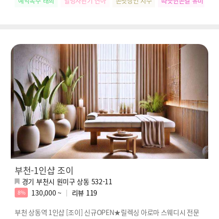
예약폭주 태희
힐링자판기 연아
손맛장인 지수
따뜻한손길 유미
릴
부천-1인샵 조이
경기 부천시 원미구 상동 532-11
130,000 ~
리뷰
119
8%
부천 상동역 1인샵 [조이] 신규OPEN★릴렉싱 아로마 스웨디시 전문