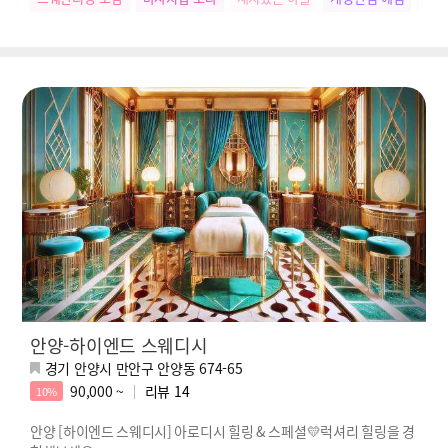
안양-하이엔드 스웨디시
경기 안양시 만안구 안양동 674-65
90,000 ~
리뷰
14
10%
안양 [하이엔드 스웨디시] 아로디시 힐링 & 스페셜💛럭셔리 힐링을 경