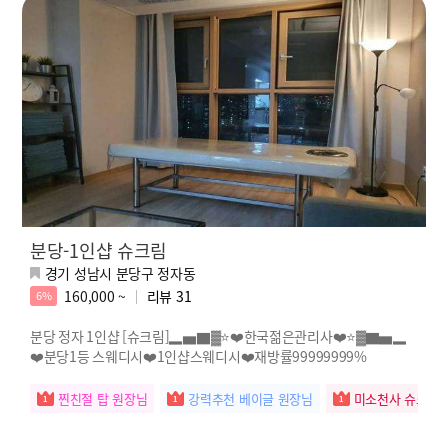
분당-1인샵 슈크림
경기 성남시 분당구 정자동
160,000 ~
리뷰
31
6%
분당 정자 1인샵 [슈크림]▂▅▇▓⭐️❤️한국젊은관리사❤️⭐️▓▇▅▂
❤️분당1등 스웨디시❤️1인샵스웨디시❤️재방률99999999%
찐친절 탑 원장님
강력추천 베이글 원장님
미소천사 슈크림 