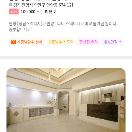
경기 안양시 만안구 안양동 674-121
100,000 ~
리뷰
2
10%
안양 [청담스웨디시] ✅안양 1티어 스웨디시 ✅비교 불가한 퀄리티로
승부합니다.✅
사장님강추 청하
실장님추천 도아
찐친절 유리
개성만점 소희