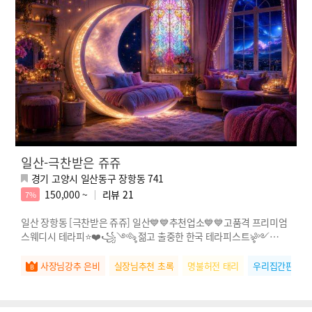
일산-극찬받은 쥬쥬
경기 고양시 일산동구 장항동 741
150,000 ~
리뷰
21
7%
일산 장항동 [극찬받은 쥬쥬] 일산💙💙추천업소💙💙고품격 프리미엄
스웨디시 테라피⭐❤️꧁༺ৡ 젊고 출중한 한국 테라피스트ৡ༻꧂
❤️⭐
사장님강추 은비
실장님추천 초록
명불허전 태리
우리집간판 연