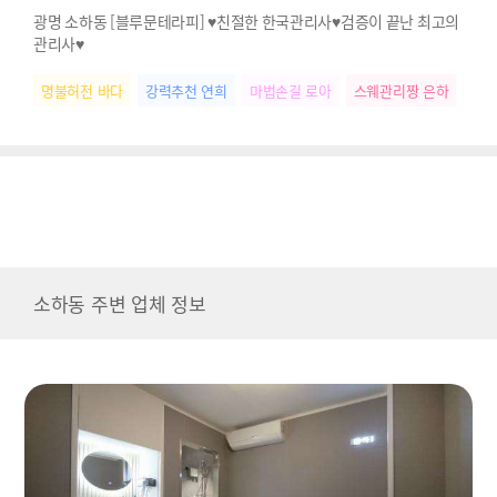
광명 소하동 [블루문테라피] ♥친절한 한국관리사♥검증이 끝난 최고의
관리사♥
명불허전 바다
강력추천 연희
마법손길 로아
스웨관리짱 은하
다크
소하동 주변 업체 정보