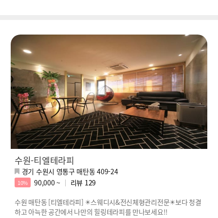
수원-티엘테라피
경기 수원시 영통구 매탄동 409-24
90,000 ~
리뷰
129
10%
수원 매탄동 [티엘테라피] ✴️스웨디시&전신체형관리전문✴️보다 청결
하고 아늑한 공간에서 나만의 힐링테라피를 만나보세요!!