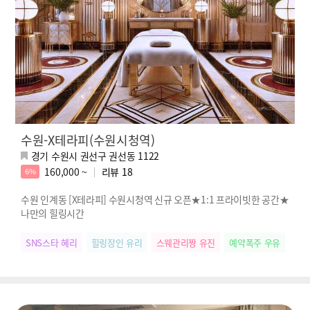
수원-X테라피(수원시청역)
경기 수원시 권선구 권선동 1122
160,000 ~
리뷰
18
6%
수원 인계동 [X테라피] 수원시청역 신규 오픈★1:1 프라이빗한 공간★
나만의 힐링시간
SNS스타 혜리
힐링장인 유리
스웨관리짱 유진
예약폭주 우유
손맛