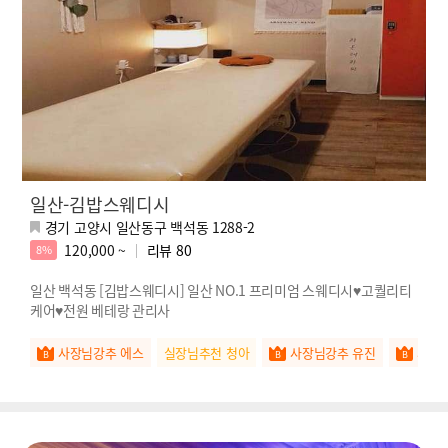
일산-김밥스웨디시
경기 고양시 일산동구 백석동 1288-2
120,000 ~
리뷰
80
8%
일산 백석동 [김밥스웨디시] 일산 NO.1 프리미엄 스웨디시♥고퀄리티
케어♥전원 베테랑 관리사
사장님강추 에스
실장님추천 청아
사장님강추 유진
사장