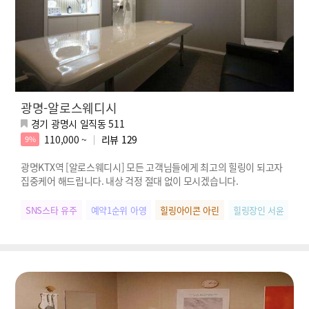
광명-알로스웨디시
경기 광명시 일직동 511
110,000 ~
리뷰
129
9%
광명KTX역 [알로스웨디시] 모든 고객님들에게 최고의 힐링이 되고자
집중케어 해드립니다. 내상 걱정 절대 없이 모시겠습니다.
SNS스타 유주
예약1순위 아영
힐링아이콘 아린
힐링장인 서윤
우