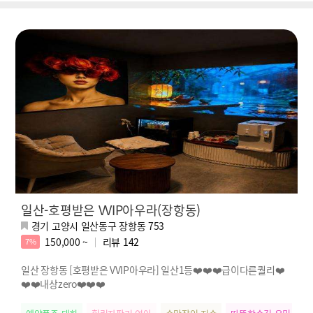
일산-호평받은 VVIP아우라(장항동)
경기 고양시 일산동구 장항동 753
150,000 ~
리뷰
142
7%
일산 장항동 [호평받은 VVIP아우라] 일산1등❤️❤️❤️급이다른퀄리❤️
❤️❤️내상zero❤️❤️❤️