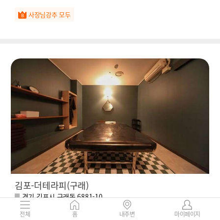
사장님강추 모두
김포-더테라피(구래)
경기 김포시 구래동 6881-10
50,000 ~
리뷰
18
17%
전체
홈
내주변
마이페이지