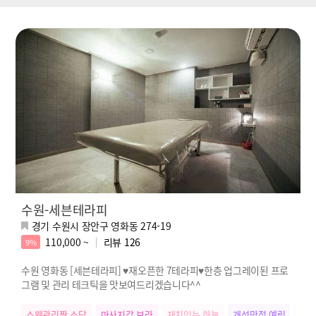
수원-세븐테라피
경기 수원시 장안구 영화동 274-19
110,000 ~
리뷰
126
9%
수원 영화동 [세븐테라피] ♥재오픈한 7테라피♥한층 업그레이된 프로
그램 및 관리 테크틱을 맛보여드리겠습니다^^
스웨관리짱 소담
마사지갑 보라
재치있는 하늘
개성만점 예림
우리