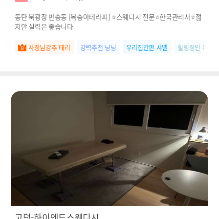
동탄 북광장 반송동 [복숭아테라피] ⭐️스웨디시 전문⭐️한국관리사⭐️젊
지만 실력은 좋습니다
사장님강추 태리
강력추천 닝닝
우리집간판 샤넬
힐링장인 아윤
고덕-하이엔드스웨디시