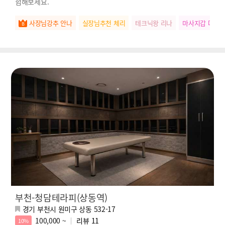
험해보세요.
사장님강추 안나
실장님추천 체리
테크닉왕 리나
마사지갑 다정
부천-청담테라피(상동역)
경기 부천시 원미구 상동 532-17
100,000 ~
리뷰
11
10%