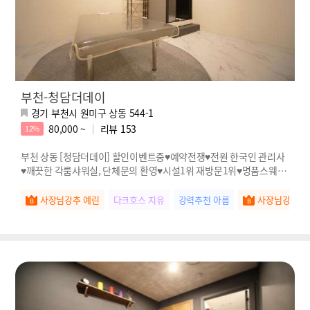
부천-청담더데이
경기 부천시 원미구 상동 544-1
80,000 ~
리뷰
153
12%
부천 상동 [청담더데이] 할인이벤트중♥예약전쟁♥전원 한국인 관리사
♥깨끗한 각룸샤워실, 단체문의 환영♥시설1위 재방문1위♥명품스웨디
시
사장님강추 예린
다크호스 지유
강력추천 아름
사장님강추 고