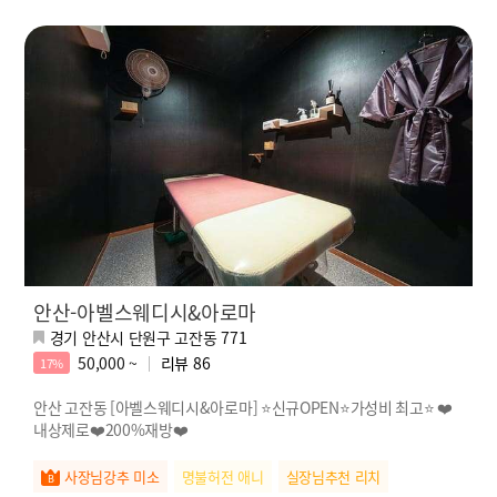
안산-아벨스웨디시&아로마
경기 안산시 단원구 고잔동 771
50,000 ~
리뷰
86
17%
안산 고잔동 [아벨스웨디시&아로마] ⭐신규OPEN⭐가성비 최고⭐ ❤️
내상제로❤️200%재방❤️
사장님강추 미소
명불허전 애니
실장님추천 리치