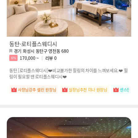
동탄-로티플스웨디시
경기 화성시 동탄구 영천동 680
170,000 ~
리뷰
0
6%
동탄 [로티플스웨디시]❤️비교불가한 힐링의 차이를 느껴보세요.❤️ 힐
링이 필요할 땐 로티플스웨디시❤️
사장님강추 셀린 원장님
실장님추천 미나 원장님
센스만점 