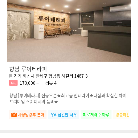
향남-루이테라피
경기 화성시 만세구 향남읍 하길리 1467-3
170,000 ~
리뷰
4
6%
향남 [루이테라피] 신규오픈★최고급 인테리어★타샵과 확실한 차이
프리미엄 스웨디시의 품격★
사장님강추 본아
우리집간판 서우
피로저격수 하루
명불허전 아