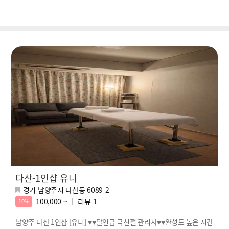
다산-1인샵 유니
경기 남양주시 다산동 6089-2
100,000 ~
리뷰
1
10%
남양주 다산 1인샵 [유니] ♥♥달인급 극친절 관리사♥♥완성도 높은 시간