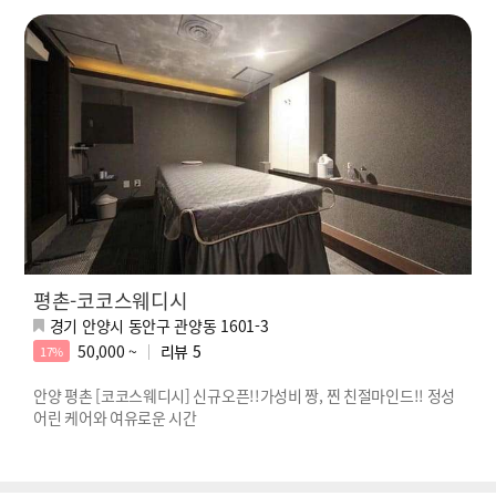
평촌-코코스웨디시
경기 안양시 동안구 관양동 1601-3
50,000 ~
리뷰
5
17%
안양 평촌 [코코스웨디시] 신규오픈!!가성비 짱, 찐 친절마인드!! 정성
어린 케어와 여유로운 시간