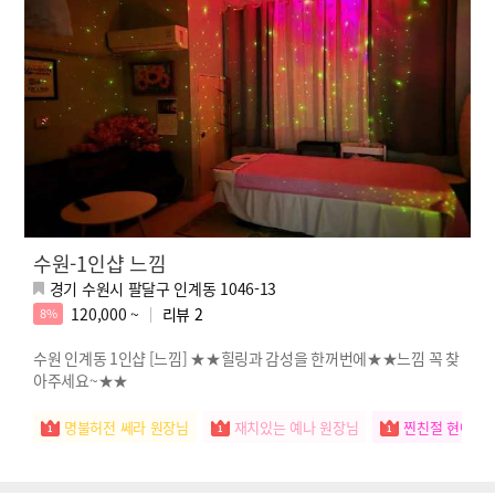
수원-1인샵 느낌
경기 수원시 팔달구 인계동 1046-13
120,000 ~
리뷰
2
8%
수원 인계동 1인샵 [느낌] ★★힐링과 감성을 한꺼번에★★느낌 꼭 찾
아주세요~★★
명불허전 쎄라 원장님
재치있는 예나 원장님
찐친절 현아 원