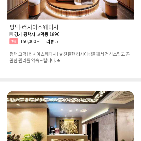
평택-러시아스웨디시
경기 평택시 고덕동 1896
150,000 ~
리뷰
5
7%
평택 고덕 [러시아스웨디시] ★친절한 러시아쌤들께서 정성스럽고 꼼
꼼한 관리를 약속드립니다.★