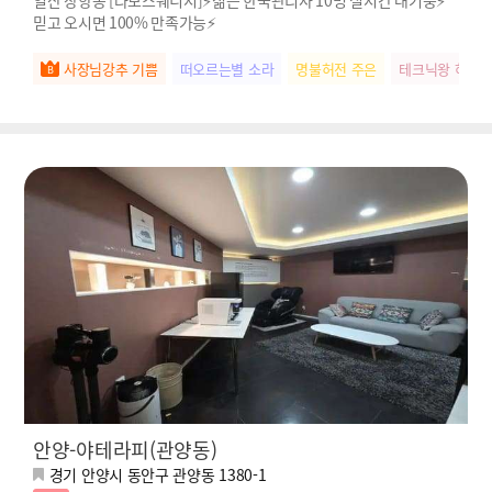
믿고 오시면 100% 만족가능⚡
사장님강추 기쁨
떠오르는별 소라
명불허전 주은
테크닉왕 하영
안양-야테라피(관양동)
경기 안양시 동안구 관양동 1380-1