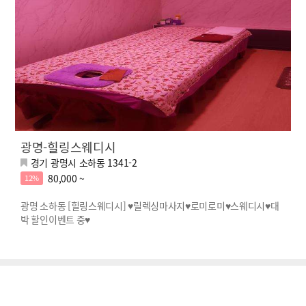
광명-힐링스웨디시
경기 광명시 소하동 1341-2
80,000 ~
12%
광명 소하동 [힐링스웨디시] ♥릴렉싱마사지♥로미로미♥스웨디시♥대
박 할인이벤트 중♥