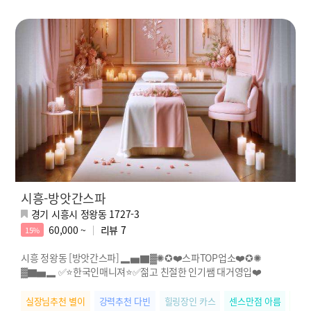
시흥-방앗간스파
경기 시흥시 정왕동 1727-3
60,000 ~
리뷰
7
15%
시흥 정왕동 [방앗간스파] ▂▅▇▓✺✪❤️스파TOP업소❤️✪✺
▓▇▅▂ ✅⭐한국인매니져⭐✅젊고 친절한 인기쌤 대거영입❤️
실장님추천 별이
강력추천 다빈
힐링장인 카스
센스만점 아름
릴렉