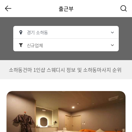
출근부
경기 소하동
신규업체
소하동건마 1인샵 스웨디시 정보 및 소하동마사지 순위