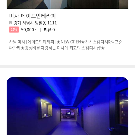
미사-메이드인테라피
경기 하남시 망월동 1111
50,000 ~
리뷰
0
17%
하남 미사 [메이드인테라피] ★NEW OPEN★전신스웨디시&림프순
환관리★갓성비를 자랑하는 미사에 최고의 스웨디시샵★