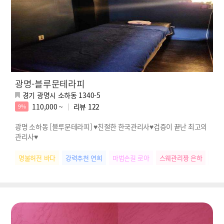
광명-블루문테라피
경기 광명시 소하동 1340-5
110,000 ~
리뷰
122
9%
광명 소하동 [블루문테라피] ♥친절한 한국관리사♥검증이 끝난 최고의
관리사♥
명불허전 바다
강력추천 연희
마법손길 로아
스웨관리짱 은하
다크