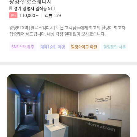
광명-알로스웨디시
경기 광명시 일직동 511
110,000 ~
리뷰
129
9%
광명KTX역 [알로스웨디시] 모든 고객님들에게 최고의 힐링이 되고자
집중케어 해드립니다. 내상 걱정 절대 없이 모시겠습니다.
SNS스타 유주
예약1순위 아영
힐링아이콘 아린
힐링장인 서윤
우