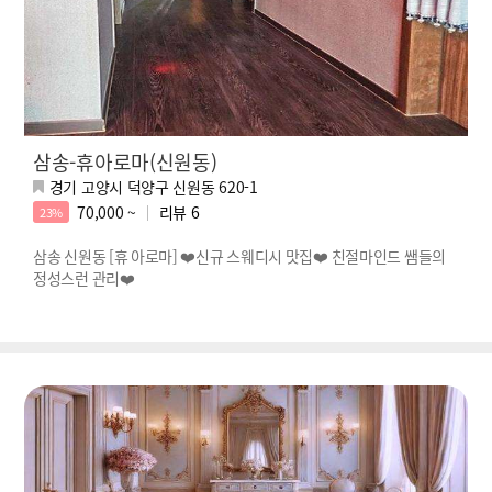
삼송-휴아로마(신원동)
경기 고양시 덕양구 신원동 620-1
70,000 ~
리뷰
6
23%
삼송 신원동 [휴 아로마] ❤️신규 스웨디시 맛집❤️ 친절마인드 쌤들의
정성스런 관리❤️