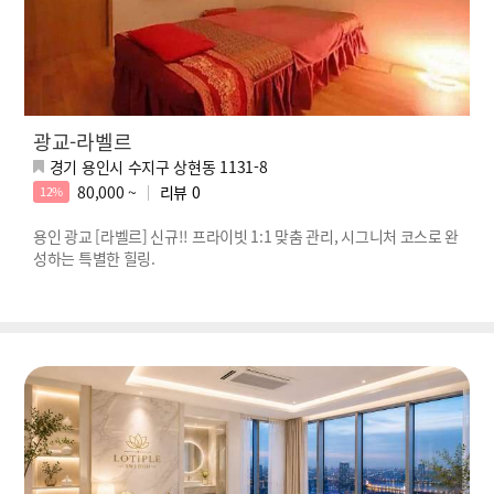
광교-라벨르
경기 용인시 수지구 상현동 1131-8
80,000 ~
리뷰
0
12%
용인 광교 [라벨르] 신규!! 프라이빗 1:1 맞춤 관리, 시그니처 코스로 완
성하는 특별한 힐링.