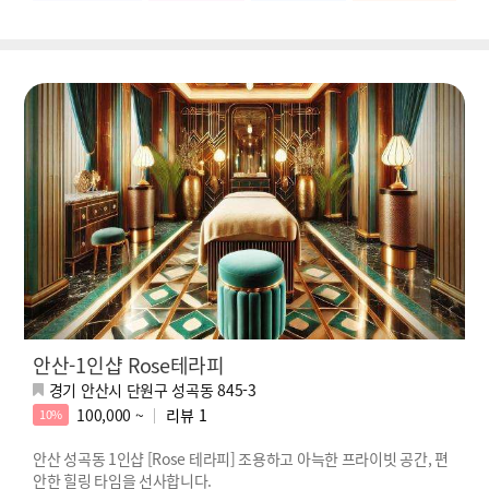
안산-1인샵 Rose테라피
경기 안산시 단원구 성곡동 845-3
100,000 ~
리뷰
1
10%
안산 성곡동 1인샵 [Rose 테라피] 조용하고 아늑한 프라이빗 공간, 편
안한 힐링 타임을 선사합니다.