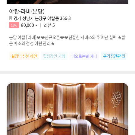
야탑-라비(분당)
경기 성남시 분당구 야탑동 366-3
80,000 ~
리뷰
5
12%
분당 야탑 [라비]❤️❤️신규오픈❤️❤️친절한 서비스와 뛰어난 실력 ★밝
은 미소와 정성 어린 관리★
실장님추천 하얀
힐링장인 가영
떠오르는별 제니
우리집간판 민지