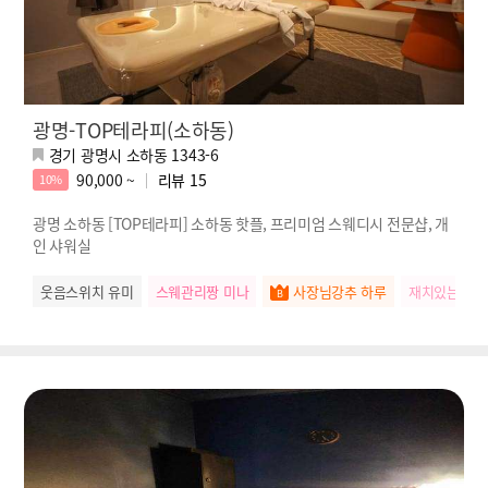
광명-TOP테라피(소하동)
경기 광명시 소하동 1343-6
90,000 ~
리뷰
15
10%
광명 소하동 [TOP테라피] 소하동 핫플, 프리미엄 스웨디시 전문샵, 개
인 샤워실
웃음스위치 유미
스웨관리짱 미나
사장님강추 하루
재치있는 나