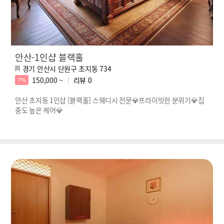
안산-1인샵 블랙홀
경기 안산시 단원구 초지동 734
150,000 ~
리뷰
0
7%
안산 초지동 1인샵 [블랙홀] 스웨디시 전문💎프라이빗한 분위기💎집
중도 높은 케어💎