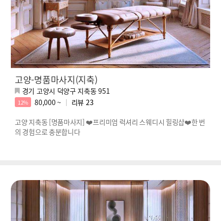
고양-명품마사지(지축)
경기 고양시 덕양구 지축동 951
80,000 ~
리뷰
23
12%
고양 지축동 [명품마사지] ❤️프리미엄 럭셔리 스웨디시 힐링샵❤️한 번
의 경험으로 충분합니다