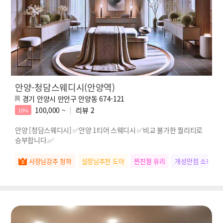
안양-청담스웨디시(안양역)
경기 안양시 만안구 안양동 674-121
100,000 ~
리뷰
2
10%
안양 [청담스웨디시] ✅안양 1티어 스웨디시 ✅비교 불가한 퀄리티로
승부합니다.✅
사장님강추 청하
실장님추천 도아
찐친절 유리
개성만점 소희