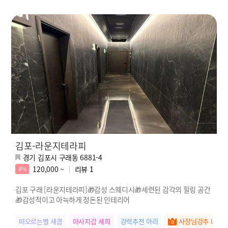
김포-라운지테라피
경기 김포시 구래동 6881-4
120,000 ~
리뷰
1
8%
김포 구래 [라운지테라피]🎁감성 스웨디시🎁세련된 감각의 힐링 공간
🎁감성적이고 아늑하게 정돈된 인테리어
떠오르는별 새콤
마사지갑 세희
강력추천 아리
사장님강추 나은