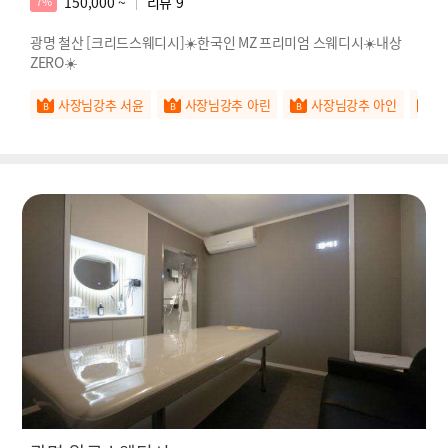
150,000 ~
리뷰
9
7%
광명 철산 [크리드스웨디시]☀️한국인 MZ 프리미엄 스웨디시☀️내상
ZERO☀️
사장님강추 서윤
사장님강추 아린
사장님강추 아인