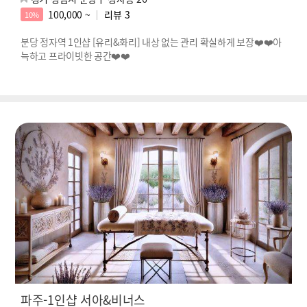
100,000 ~
리뷰
3
10%
분당 정자역 1인샵 [유리&화리] 내상 없는 관리 확실하게 보장❤️‍❤️‍아
늑하고 프라이빗한 공간❤️‍❤️‍
파주-1인샵 서아&비너스