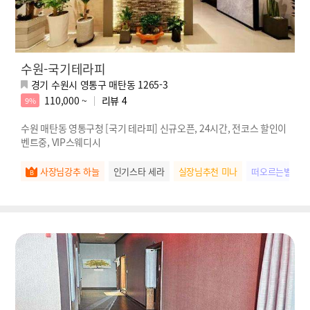
수원-국기테라피
경기 수원시 영통구 매탄동 1265-3
110,000 ~
리뷰
4
9%
수원 매탄동 영통구청 [국기 테라피] 신규오픈, 24시간, 전코스 할인이
벤트중, VIP스웨디시
사장님강추 하늘
인기스타 세라
실장님추천 미나
떠오르는별 나