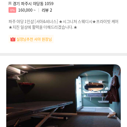
경기 파주시 야당동 1059
160,000 ~
리뷰
2
6%
파주 야당 1인샵 [서아&비너스] ★시그니처 스웨디시★프라이빗 케어
★지친 일상에 활력을 더해드리겠습니다.★
실장님추천 서아 원장님