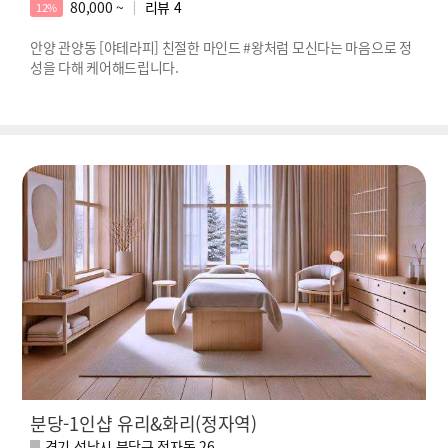
80,000 ~
리뷰
4
12%
안양 관양동 [야테라피] 친절한 마인드 #왕처럼 모신다는 마음으로 정
성을 다해 케어해드립니다.
분당-1인샵 유리&화리(정자역)
경기 성남시 분당구 정자동 26