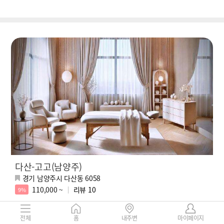
다산-고고(남양주)
경기 남양주시 다산동 6058
110,000 ~
리뷰
10
9%
남양주 다산 [고고] 스웨디시 전문, 다른 고민은 필요 없습니다, 오늘은
전체
홈
내주변
마이페이지
바로 여기입니다.