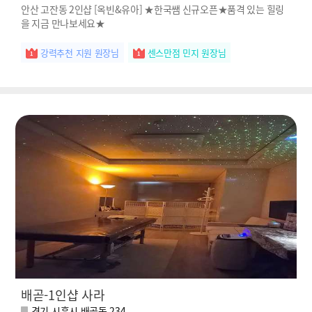
안산 고잔동 2인샵 [옥빈&유아] ★한국쌤 신규오픈★품격 있는 힐링
을 지금 만나보세요★
강력추천 지원 원장님
센스만점 민지 원장님
배곧-1인샵 사라
경기 시흥시 배곧동 234