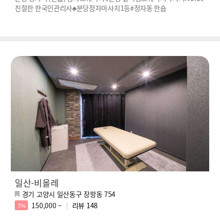
친절한 한국인관리사♣분당정자마사지1등#정자동 한숍
일산-비올레
경기 고양시 일산동구 장항동 754
150,000 ~
리뷰
148
7%