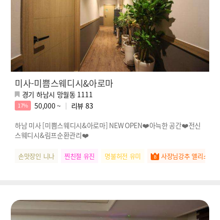
미사-미쁨스웨디시&아로마
경기 하남시 망월동 1111
50,000 ~
리뷰
83
17%
하남 미사 [미쁨스웨디시&아로마] NEW OPEN❤️아늑한 공간❤️전신
스웨디시&림프순환관리❤️
손맛장인 니나
찐친절 유진
명불허전 유미
사장님강추 앨리스