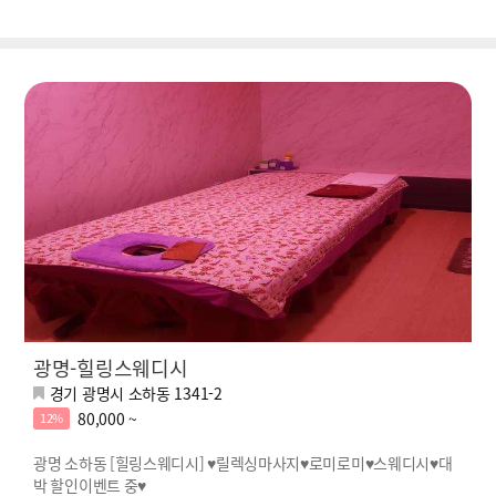
광명-힐링스웨디시
경기 광명시 소하동 1341-2
80,000 ~
12%
광명 소하동 [힐링스웨디시] ♥릴렉싱마사지♥로미로미♥스웨디시♥대
박 할인이벤트 중♥