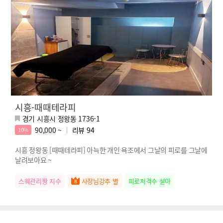
시흥-때때테라피
경기 시흥시 정왕동 1736-1
90,000 ~
리뷰
94
10%
시흥 정왕동 [때때테라피] 아늑한 개인 욕조에서 그날의 피로를 그날에
날려보아요 ~
스웨관리짱 지수
사장님강추 별
피로저격수 설아