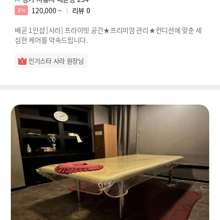
120,000 ~
리뷰
0
8%
배곧 1인샵 [사라] 프라이빗 공간★프리미엄 관리★컨디션에 맞춘 세
심한 케어를 약속드립니다.
인기스타 사라 원장님