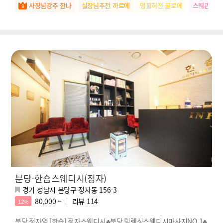
사장님강추 한나
실장님추천 까르에
명불허전 끌로에
스웨관리짱
분당-한숍스웨디시(정자)
경기 성남시 분당구 정자동 156-3
80,000 ~
리뷰
114
12%
분당 정자역 [한숍] 정자스웨디시♣분당 릴렉싱스웨디시마사지NO.1♣