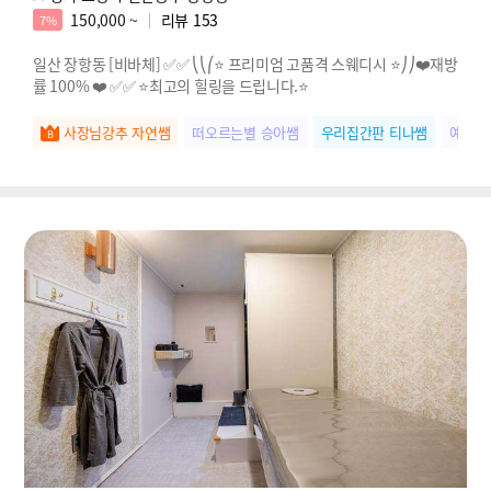
150,000 ~
리뷰
153
7%
일산 장항동 [비바체] ✅✅ ⎝⎝⎛⭐️ 프리미엄 고품격 스웨디시 ⭐️⎠⎠❤️재방
률 100% ❤️ ✅✅ ⭐️최고의 힐링을 드립니다.⭐️
사장님강추 자연쌤
떠오르는별 승아쌤
우리집간판 티나쌤
예약1