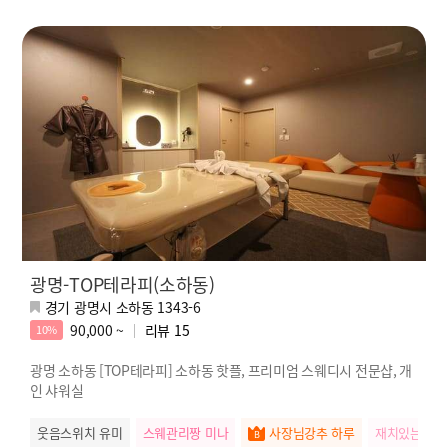
광명-TOP테라피(소하동)
경기 광명시 소하동 1343-6
90,000 ~
리뷰
15
10%
광명 소하동 [TOP테라피] 소하동 핫플, 프리미엄 스웨디시 전문샵, 개
인 샤워실
웃음스위치 유미
스웨관리짱 미나
사장님강추 하루
재치있는 나