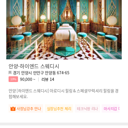
안양-하이엔드 스웨디시
경기 안양시 만안구 안양동 674-65
90,000 ~
리뷰
14
10%
안양 [하이엔드 스웨디시] 아로디시 힐링 & 스페셜💛럭셔리 힐링을 경
험해보세요.
사장님강추 안나
실장님추천 체리
테크닉왕 리나
마사지갑 다정