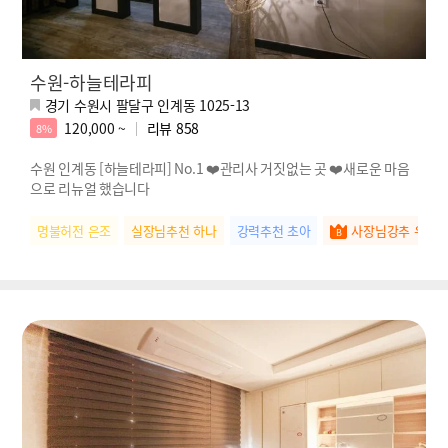
수원-하늘테라피
경기 수원시 팔달구 인계동 1025-13
120,000 ~
리뷰
858
8%
수원 인계동 [하늘테라피] No.1 ❤️관리사 거짓없는 곳 ❤️새로운 마음
으로 리뉴얼 했습니다
명불허전 은조
실장님추천 하나
강력추천 초아
사장님강추 우유