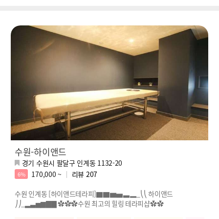
수원-하이앤드
경기 수원시 팔달구 인계동 1132-20
170,000 ~
리뷰
207
6%
수원 인계동 [하이앤드테라피]▇▇▆▅▃▂_⎝⎝ 하이앤드
⎠⎠_▂▃▅▆▇▇ ✿✿✿수원 최고의 힐링 테라피샵✿✿