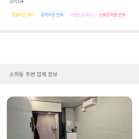
관리사♥
명불허전 바다
강력추천 연희
마법손길 로아
스웨관리짱 은하
다크
소하동 주변 업체 정보