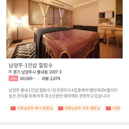
남양주-1인샵 힐링수
경기 남양주시 별내동 1007-3
80,000 ~
리뷰
2,079
20%
남양주 별내 1인샵[힐링수] 한국관리사 #집중케어!불만제로#퀄리티
높은 관리를 위해 하루 최소인원만 예약제로 운영하고 있습니다!
사장님강추 하나 원장님
사장님강추 지우 원장님
사장님강추