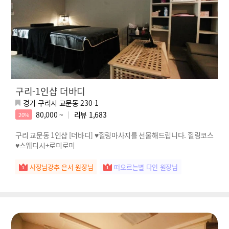
구리-1인샵 더바디
경기 구리시 교문동 230-1
80,000 ~
리뷰
1,683
20%
구리 교문동 1인샵 [더바디] ♥힐링마사지를 선물해드립니다. 힐링코스
♥스웨디시+로미로미
사장님강추 은서 원장님
떠오르는별 다인 원장님