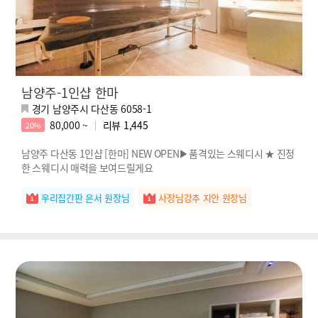
남양주-1인샵 한마
경기 남양주시 다산동 6058-1
80,000 ~
리뷰
1,445
20%
남양주 다산동 1인샵 [한마] NEW OPEN▶품격있는 스웨디시 ★ 진정
한 스웨디시 매력을 보여드릴게요
우리집간판 은서 원장님
사장님강추 지안 원장님