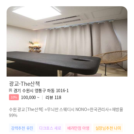
광교-The산책
경기 수원시 영통구 하동 1016-1
100,000 ~
리뷰
118
10%
수원 광교 [The산책] ⭐무늬만 스웨디시 NONO⭐한국관리사⭐재방율
99%
강력추천 유진
다크호스 새로
배려만점 아영
실장님추천 나미
밝은