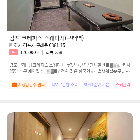
김포-크레파스 스웨디시(구래역)
경기 김포시 구래동 6881-15
120,000 ~
리뷰
258
8%
김포 구래동 [크레파스 스웨디시] ❣️첫방/군인/단체할인⬛️▓▒░관리사
25명 출근 예약필수 ░▒▓⬛️⭐전원 젊은 한국인⭐개별샤워실❤️구래역
도보3분 추천업소❣️스웨디시 마사지
사장님강추 원희
떠오르는별 소라
예약1순위 서은
스웨관리짱 미