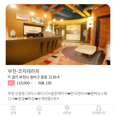
부천-코지테라피
경기 부천시 원미구 중동 1136-4
110,000 ~
리뷰
155
9%
부천 신중동 [코지스웨디시]✴️끝장케어✴️❤️한국관리사❤️릴렉싱스웨
디시❤️힐링❤️왁싱❤️✴️재방율1위✴️
예약1순위 레나
힐링자판기 밀라
마법손길 이서
릴렉스전문 민희
전체
홈
내주변
마이페이지