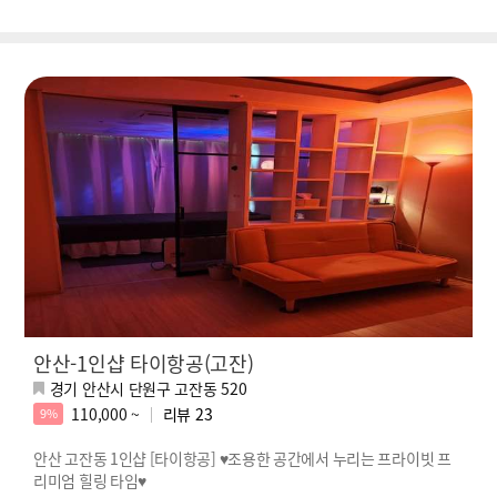
안산-1인샵 타이항공(고잔)
경기 안산시 단원구 고잔동 520
110,000 ~
리뷰
23
9%
안산 고잔동 1인샵 [타이항공] ♥조용한 공간에서 누리는 프라이빗 프
리미엄 힐링 타임♥