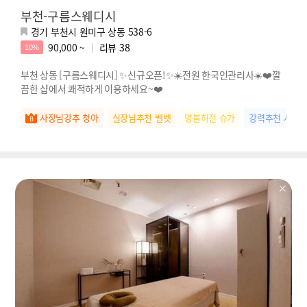
부천-구름스웨디시
경기 부천시 원미구 상동 538-6
90,000 ~
리뷰
38
10%
부천 상동 [구름스웨디시] ✨신규오픈!✨☀️전원 한국인관리사☀️❤️깔
끔한 샵에서 쾌적하게 이용하세요~❤️
사장님강추 청아
실장님추천 벨벳
명불허전 슈가
강력추천 샤벳