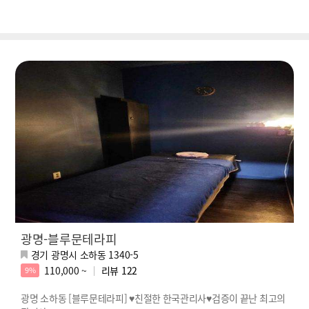
광명-블루문테라피
경기 광명시 소하동 1340-5
110,000 ~
리뷰
122
9%
광명 소하동 [블루문테라피] ♥친절한 한국관리사♥검증이 끝난 최고의