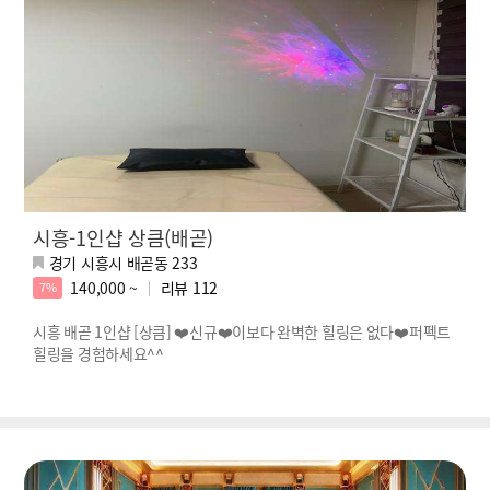
시흥-1인샵 상큼(배곧)
경기 시흥시 배곧동 233
140,000 ~
리뷰
112
7%
시흥 배곧 1인샵 [상큼] ❤️신규❤️이보다 완벽한 힐링은 없다❤️퍼펙트
힐링을 경험하세요^^