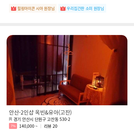
힐링아이콘 시아 원장님
우리집간판 소미 원장님
안산-2인샵 옥빈&유아(고잔)
경기 안산시 단원구 고잔동 530-2
140,000 ~
리뷰
20
7%