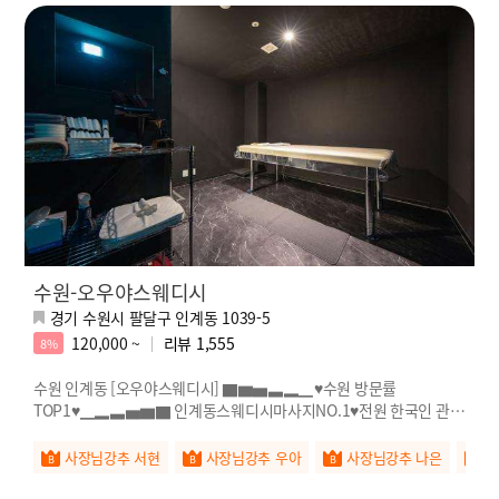
수원-오우야스웨디시
경기 수원시 팔달구 인계동 1039-5
120,000 ~
리뷰
1,555
8%
수원 인계동 [오우야스웨디시] ▇▆▅▃▂▁♥수원 방문률
TOP1♥▁▂▃▅▆▇ 인계동스웨디시마사지NO.1♥전원 한국인 관리
사♥
사장님강추 서현
사장님강추 우아
사장님강추 나은