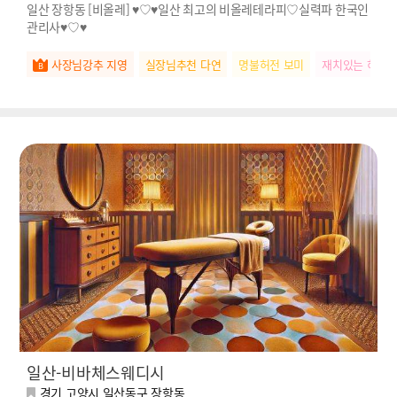
일산 장항동 [비올레] ♥♡♥일산 최고의 비올레테라피♡실력파 한국인
관리사♥♡♥
사장님강추 지영
실장님추천 다연
명불허전 보미
재치있는 하은
일산-비바체스웨디시
경기 고양시 일산동구 장항동