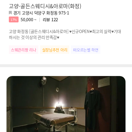
고양-골든스웨디시&아로마(화정)
경기 고양시 덕양구 화정동 975-1
50,000 ~
리뷰
122
17%
고양 화정동 [골든스웨디시&아로마] ♥신규OPEN♥최고의 실력♥기대
하시는 것 이상의 관리 만족감♥
스웨관리짱 리나
실장님추천 아리
떠오르는별 하연