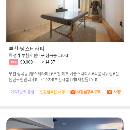
부천-땡스테라피
경기 부천시 원미구 심곡동 110-3
90,000 ~
리뷰
37
19%
부천 심곡동 [땡스테라피] ❣️부천 최초 버블스웨디시❣️각룸샤워실❣️전
원한국인관리사❣️무료주차❣️부천시설1위❣️재방률1위❣️
예약1순위 윤설
실장님추천 채영
사장님강추 규리
사장님강추