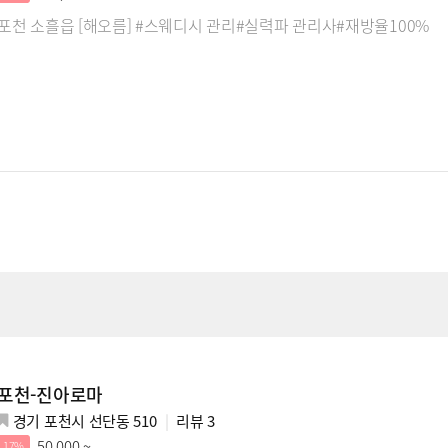
포천 소흘읍 [해오름] #스웨디시 관리#실력파 관리사#재방율100%
포천-진아로마
경기 포천시 선단동 510
리뷰
3
50,000 ~
17%