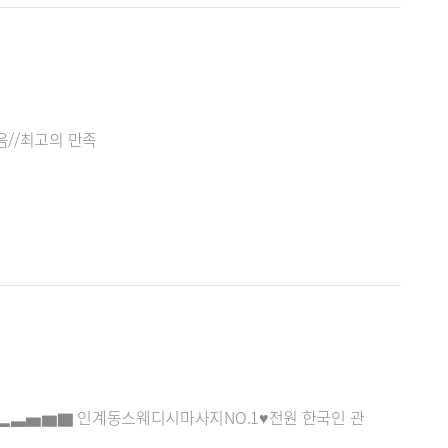
음//최고의 만족
▁▂▃▅▆▇ 인계동스웨디시마사지NO.1♥전원 한국인 관