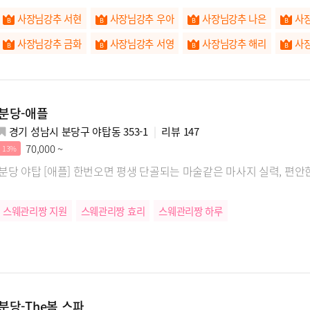
사장님강추 서현
사장님강추 우아
사장님강추 나은
사
사장님강추 금화
사장님강추 서영
사장님강추 해리
사
사장님강추 연우
사장님강추 미미
사장님강추 소유
사
사장님강추 팅커벨
사장님강추 예린
사장님강추 규리
분당-애플
사장님강추 비비
경기 성남시 분당구 야탑동 353-1
리뷰
147
70,000 ~
13%
분당 야탑 [애플] 한번오면 평생 단골되는
스웨관리짱 지원
스웨관리짱 효리
스웨관리짱 하루
분당-The봄 스파