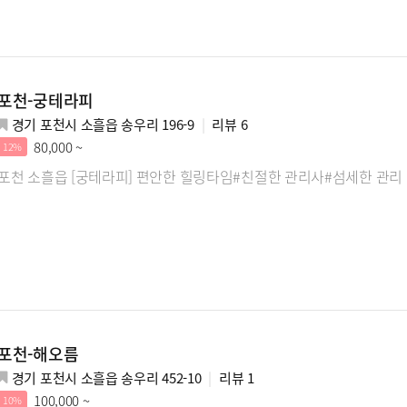
포천-궁테라피
경기 포천시 소흘읍 송우리 196-9
리뷰
6
80,000 ~
12%
포천 소흘읍 [궁테라피] 편안한 힐링타임#친절한 관리사#섬세한 관리
포천-해오름
경기 포천시 소흘읍 송우리 452-10
리뷰
1
100,000 ~
10%