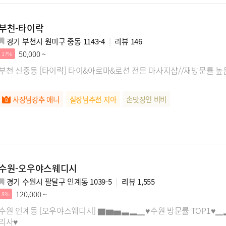
부천-타이락
경기 부천시 원미구 중동 1143-4
리뷰
146
50,000 ~
17%
부천 신중동 [타이락] 타이&아로마&로션 전문 마사지샵//재방문률 높
사장님강추 애니
실장님추천 지아
손맛장인 비비
수원-오우야스웨디시
경기 수원시 팔달구 인계동 1039-5
리뷰
1,555
120,000 ~
8%
수원 인계동 [오우야스웨디시] ▇▆▅▃▂▁♥수원 방문률 TOP1♥
리사♥