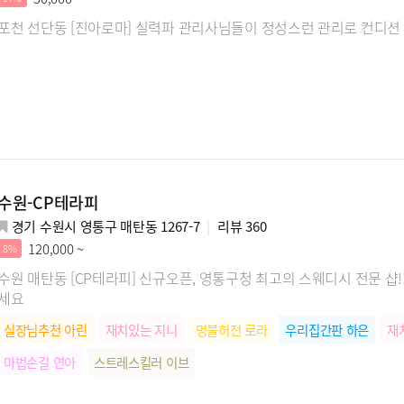
포천 선단동 [진아로마] 실력파 관리사님들이 정성스런 관리로 컨디션
수원-CP테라피
경기 수원시 영통구 매탄동 1267-7
리뷰
360
120,000 ~
8%
수원 매탄동 [CP테라피] 신규오픈, 영통구청 최고의 스웨디시 전문 샵!
세요
실장님추천 아린
재치있는 지니
명불허전 로라
우리집간판 하은
재
마법손길 연아
스트레스킬러 이브