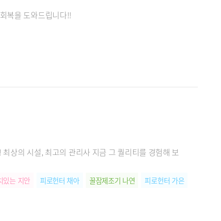
 회복을 도와드립니다!!
! 최상의 시설, 최고의 관리사 지금 그 퀄리티를 경험해 보
치있는 지안
피로헌터 채아
꿀잠제조기 나연
피로헌터 가은