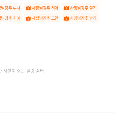
장님강추 루나
사장님강추 서아
사장님강추 설기
장님강추 지예
사장님강추 도연
사장님강추 솔라
장님강추 유리
사장님강추 선우
사장님강추 예리
사장님강추 이솔
사장님강추 시원
사장님강추 새로
 마술같은 마사지 실력, 편안한 시설이 주는 힐링 쉼터