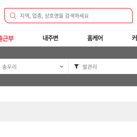
지역, 업종, 상호명을 검색하세요
출근부
내주변
홈케어
커
 송우리
발관리