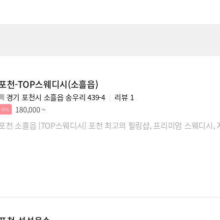
포천-TOP스웨디시(소흘읍)
경기 포천시 소흘읍 송우리 439-4
리뷰
1
180,000 ~
6%
포천 소흘읍 [TOP스웨디시] 포천 최고의 힐링샵, 프리미엄 스웨디시