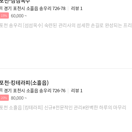
포천-섬섬옥수
경기 포천시 소흘읍 송우리 726-78
리뷰
1
60,000 ~
15%
포천 송우리 [섬섬옥수] 숙련된 관리사의 섬세한 손길로 완성되는 프
포천-킹테라피(소흘읍)
경기 포천시 소흘읍 송우리 726-76
리뷰
1
80,000 ~
20%
포천 소흘읍 [킹테라피] 신규#전문적인 관리#완벽한 하루의 마무리