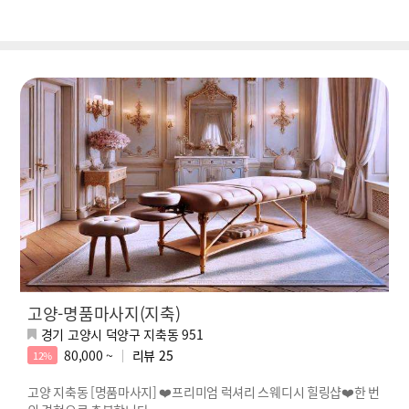
고양-명품마사지(지축)
경기 고양시 덕양구 지축동 951
80,000 ~
리뷰
25
12%
고양 지축동 [명품마사지] ❤️프리미엄 럭셔리 스웨디시 힐링샵❤️한 번