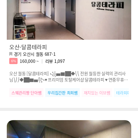
오산-달콤테라피
경기 오산시 궐동 687-1
160,000 ~
리뷰
1,097
6%
오산 궐동 [달콤테라피] ꧁▅▇██◆⎝⎝ 전원 월등한 실력의 관리사
님⎞⎠⎠◆██▇▅꧂♥ 프리미엄 토탈케어샵 달콤테라피 ♥ 연중무휴 &
카드결제 가능 ♥
스웨관리짱 단아쌤
우리집간판 최희쌤
재치있는 이브쌤
테라피마스터