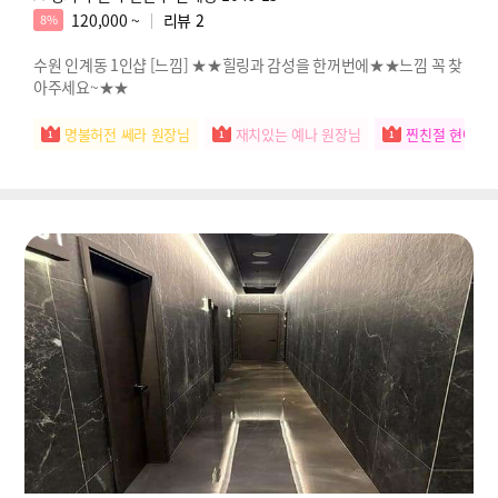
120,000 ~
리뷰
2
8%
수원 인계동 1인샵 [느낌] ★★힐링과 감성을 한꺼번에★★느낌 꼭 찾
아주세요~★★
명불허전 쎄라 원장님
재치있는 예나 원장님
찐친절 현아 원