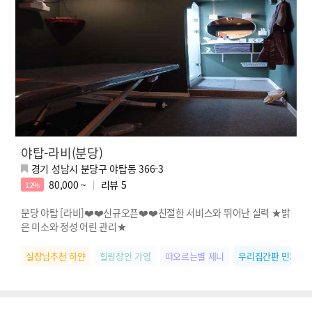
야탑-라비(분당)
경기 성남시 분당구 야탑동 366-3
80,000 ~
리뷰
5
12%
분당 야탑 [라비]❤️❤️신규오픈❤️❤️친절한 서비스와 뛰어난 실력 ★밝
은 미소와 정성 어린 관리★
실장님추천 하얀
힐링장인 가영
떠오르는별 제니
우리집간판 민지