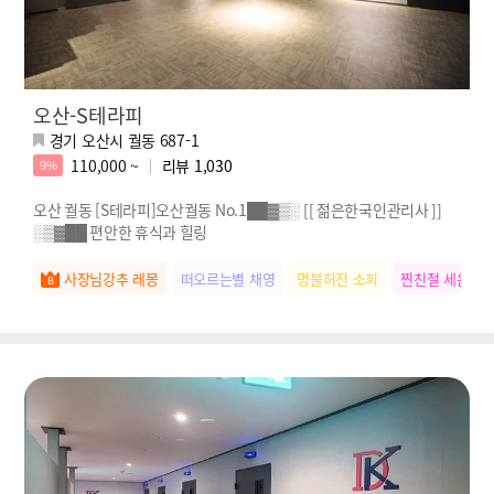
오산-S테라피
경기 오산시 궐동 687-1
110,000 ~
리뷰
1,030
9%
오산 궐동 [S테라피]오산궐동 No.1██▓▒░ [[ 젊은한국인관리사 ]]
░▒▓██ 편안한 휴식과 힐링
사장님강추 레몽
떠오르는별 채영
명불허전 소희
찐친절 세은