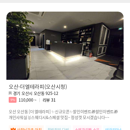
오산-더엘테라피(오산시청)
경기 오산시 오산동 925-12
110,000 ~
리뷰
31
9%
오산 오산동 [더 엘테라피] ✨신규오픈✨할인이벤트🎁할인이벤트🎁
개인샤워실🥇스웨디시&스페셜 맛집~ 정성껏 모시겠습니다~~
사장님강추 아진
힐링장인 다빈
스웨관리짱 소은
테라피마스터 