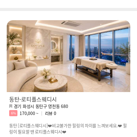
동탄-로티플스웨디시
경기 화성시 동탄구 영천동 680
170,000 ~
리뷰
0
6%
동탄 [로티플스웨디시]❤️비교불가한 힐링의 차이를 느껴보세요.❤️ 힐
링이 필요할 땐 로티플스웨디시❤️