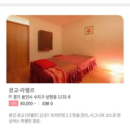
광교-라벨르
경기 용인시 수지구 상현동 1131-8
80,000 ~
리뷰
0
12%
용인 광교 [라벨르] 신규!! 프라이빗 1:1 맞춤 관리, 시그니처 코스로 완
성하는 특별한 힐링.