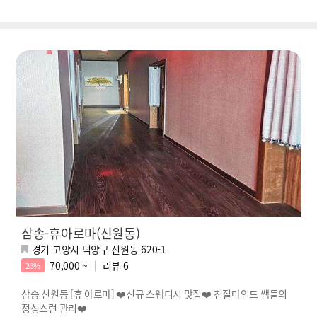
삼송-휴아로마(신원동)
경기 고양시 덕양구 신원동 620-1
70,000 ~
리뷰
6
23%
삼송 신원동 [휴 아로마] ❤️신규 스웨디시 맛집❤️ 친절마인드 쌤들의
정성스런 관리❤️