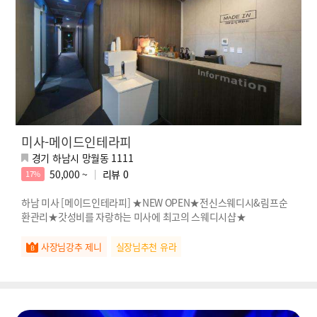
미사-메이드인테라피
경기 하남시 망월동 1111
50,000 ~
리뷰
0
17%
하남 미사 [메이드인테라피] ★NEW OPEN★전신스웨디시&림프순
환관리★갓성비를 자랑하는 미사에 최고의 스웨디시샵★
사장님강추 제니
실장님추천 유라