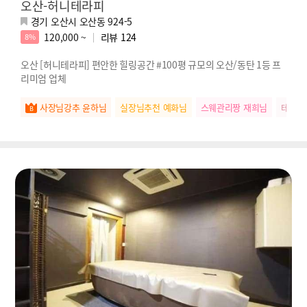
오산-허니테라피
경기 오산시 오산동 924-5
120,000 ~
리뷰
124
8%
오산 [허니테라피] 편안한 힐링공간 #100평 규모의 오산/동탄 1등 프
리미엄 업체
사장님강추 윤하님
실장님추천 예화님
스웨관리짱 재희님
테크닉