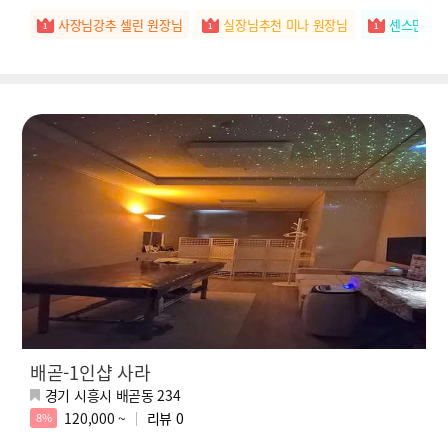
사장님강추 셀린 원장님
실장님추천 미나 원장님
센스만점 
배곧-1인샵 사라
경기 시흥시 배곧동 234
120,000 ~
리뷰
0
8%