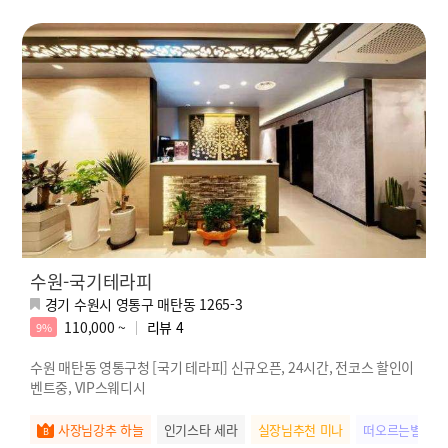
수원-국기테라피
경기 수원시 영통구 매탄동 1265-3
110,000 ~
리뷰
4
9%
수원 매탄동 영통구청 [국기 테라피] 신규오픈, 24시간, 전코스 할인이
벤트중, VIP스웨디시
사장님강추 하늘
인기스타 세라
실장님추천 미나
떠오르는별 나