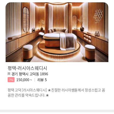
평택-러시아스웨디시
경기 평택시 고덕동 1896
150,000 ~
리뷰
5
7%
평택 고덕 [러시아스웨디시] ★친절한 러시아쌤들께서 정성스럽고 꼼
꼼한 관리를 약속드립니다.★