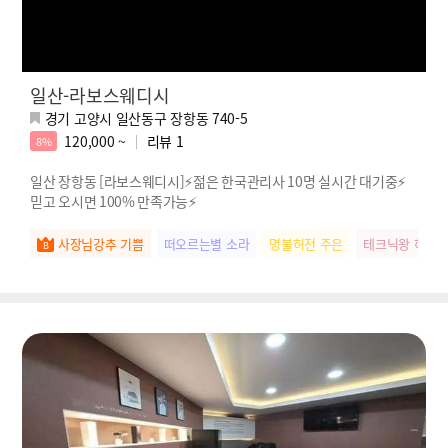
일산-라보스웨디시
경기 고양시 일산동구 장항동 740-5
120,000 ~
리뷰
1
8%
일산 장항동 [라보스웨디시]⚡젊은 한국관리사 10명 실시간 대기중⚡
믿고 오시면 100% 만족가능⚡
사장님강추 기쁨
떠오르는별 소라
명불허전 주은
테크닉왕 하영