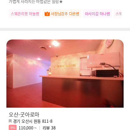
가볍게 사라지는 마법같은 힐링★
스웨관리짱 하늘쌤
사장님강추 다온쌤
마사지갑 하나쌤
스웨관리
오산-굿아로마
경기 오산시 원동 811-8
110,000 ~
리뷰
38
9%