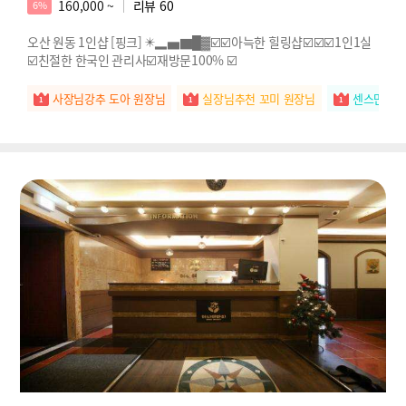
160,000 ~
리뷰
60
6%
오산 원동 1인샵 [핑크] ✴️▂▅▇█▓☑️☑️아늑한 힐링샵☑️☑️☑️1인1실
☑️친절한 한국인 관리사☑️재방문100% ☑️
사장님강추 도아 원장님
실장님추천 꼬미 원장님
센스만점 