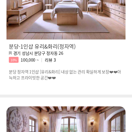
분당-1인샵 유리&화리(정자역)
경기 성남시 분당구 정자동 26
100,000 ~
리뷰
3
10%
분당 정자역 1인샵 [유리&화리] 내상 없는 관리 확실하게 보장❤️‍❤️‍아
늑하고 프라이빗한 공간❤️‍❤️‍