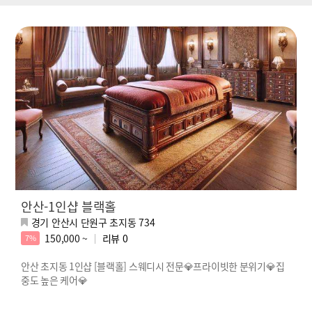
안산-1인샵 블랙홀
경기 안산시 단원구 초지동 734
150,000 ~
리뷰
0
7%
안산 초지동 1인샵 [블랙홀] 스웨디시 전문💎프라이빗한 분위기💎집
중도 높은 케어💎