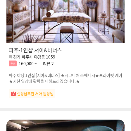
파주-1인샵 서아&비너스
경기 파주시 야당동 1059
160,000 ~
리뷰
2
6%
파주 야당 1인샵 [서아&비너스] ★시그니처 스웨디시★프라이빗 케어
★지친 일상에 활력을 더해드리겠습니다.★
실장님추천 서아 원장님