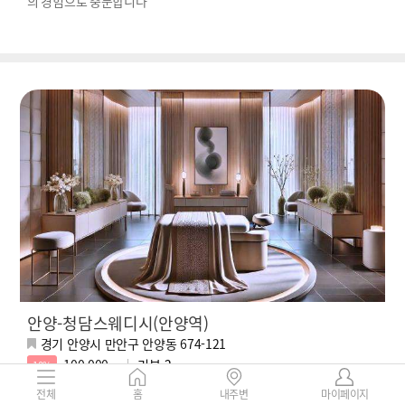
의 경험으로 충분합니다
안양-청담스웨디시(안양역)
경기 안양시 만안구 안양동 674-121
100,000 ~
리뷰
2
10%
전체
홈
내주변
마이페이지
안양 [청담스웨디시] ✅안양 1티어 스웨디시 ✅비교 불가한 퀄리티로