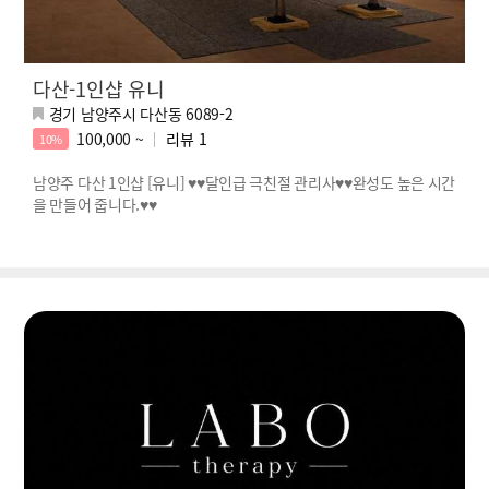
다산-1인샵 유니
경기 남양주시 다산동 6089-2
100,000 ~
리뷰
1
10%
남양주 다산 1인샵 [유니] ♥♥달인급 극친절 관리사♥♥완성도 높은 시간
을 만들어 줍니다.♥♥