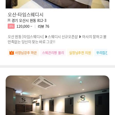
오산-타임스웨디시
경기 오산시 원동 812-3
120,000 ~
리뷰
76
8%
오산 원동 [타임스웨디시] ❥스웨디시 신규오픈샵 ❥ 마사지 잘하고 불
만족없는 당신이 찾는 바로 그곳!!
사장님강추 하은
스웨관리짱 몰리
실장님추천 지원
우리집간판 