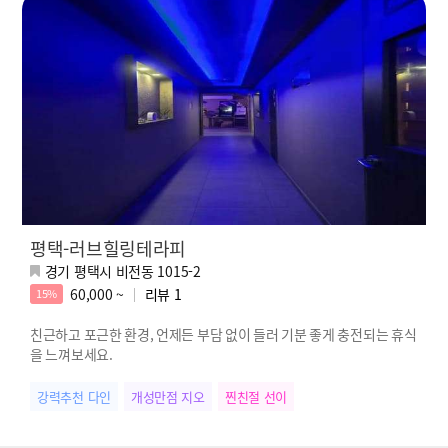
평택-러브힐링테라피
경기 평택시 비전동 1015-2
60,000 ~
리뷰
1
15%
친근하고 포근한 환경, 언제든 부담 없이 들러 기분 좋게 충전되는 휴식
을 느껴보세요.
강력추천 다인
개성만점 지오
찐친절 선이