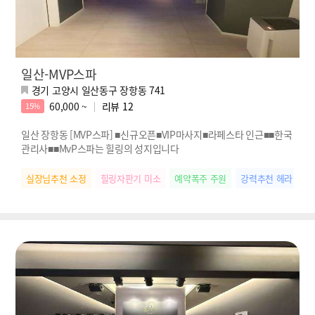
일산-MVP스파
경기 고양시 일산동구 장항동 741
60,000 ~
리뷰
12
15%
일산 장항동 [MVP스파] ■신규오픈■VIP마사지■라페스타 인근■■한국
관리사■■MvP스파는 힐링의 성지입니다
실장님추천 소정
힐링자판기 미소
예약폭주 주원
강력추천 헤라