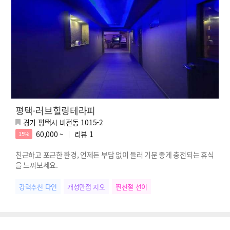
평택-러브힐링테라피
경기 평택시 비전동 1015-2
60,000 ~
리뷰
1
15%
친근하고 포근한 환경, 언제든 부담 없이 들러 기분 좋게 충전되는 휴식
을 느껴보세요.
강력추천 다인
개성만점 지오
찐친절 선이