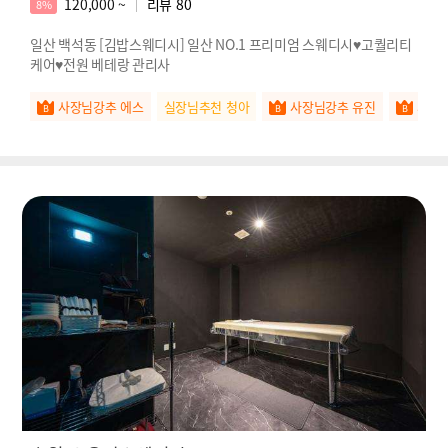
120,000 ~
리뷰
80
8%
일산 백석동 [김밥스웨디시] 일산 NO.1 프리미엄 스웨디시♥고퀄리티
케어♥전원 베테랑 관리사
사장님강추 에스
실장님추천 청아
사장님강추 유진
사장