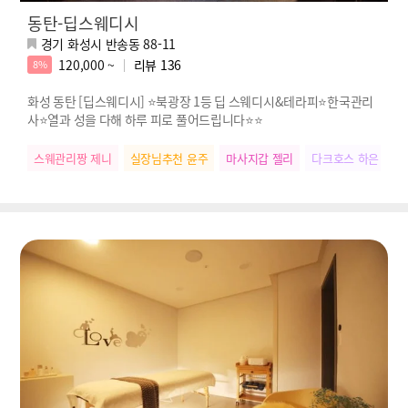
동탄-딥스웨디시
경기 화성시 반송동 88-11
120,000 ~
리뷰
136
8%
화성 동탄 [딥스웨디시] ⭐️북광장 1등 딥 스웨디시&테라피⭐️한국관리
사⭐️열과 성을 다해 하루 피로 풀어드립니다⭐️⭐️
스웨관리짱 제니
실장님추천 윤주
마사지갑 젤리
다크호스 하은
힐