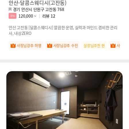
안산-달콤스웨디시(고잔동)
경기 안산시 단원구 고잔동 768
120,000 ~
리뷰
12
8%
안산 고잔동 [달콤스웨디시] 깔끔한 운영, 실력과 마인드 겸비한 관리
사, 내상ZERO
사장님강추 하영
사장님강추 수진
실장님추천 현
사장님강