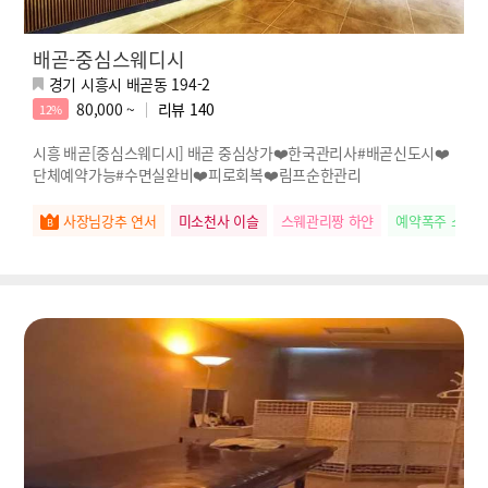
배곧-중심스웨디시
경기 시흥시 배곧동 194-2
80,000 ~
리뷰
140
12%
시흥 배곧[중심스웨디시] 배곧 중심상가❤️한국관리사#배곧신도시❤️
단체예약가능#수면실완비❤️피로회복❤️림프순한관리
사장님강추 연서
미소천사 이슬
스웨관리짱 하얀
예약폭주 소희