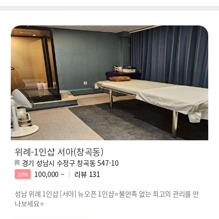
위례-1인샵 서아(창곡동)
경기 성남시 수정구 창곡동 547-10
100,000 ~
리뷰
131
10%
성남 위례 1인샵 [서아] 뉴오픈 1인샵⭐불만족 없는 최고의 관리를 만
나보세요⭐