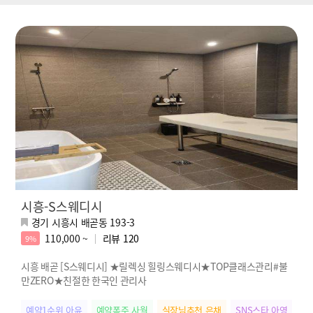
시흥-S스웨디시
경기 시흥시 배곧동 193-3
110,000 ~
리뷰
120
9%
시흥 배곧 [S스웨디시] ★릴렉싱 힐링스웨디시★TOP클래스관리#불
만ZERO★친절한 한국인 관리사
예약1순위 아윤
예약폭주 사월
실장님추천 은채
SNS스타 아영
힐