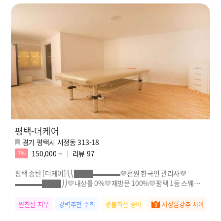
평택-더케어
경기 평택시 서정동 313-18
150,000 ~
리뷰
97
7%
평택 송탄 [더케어] ⎝⎝████▬▬▬▬💜전원 한국인 관리사💜
▬▬▬▬████⎠⎠💛내상률 0%💛재방문 100%💛평택 1등 스웨디시
💛전원 한국인 관리사님!!
찐친절 지우
강력추천 주희
명불허전 승아
사장님강추 시아
실