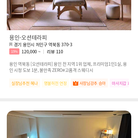
용인-오션테라피
경기 용인시 처인구 역북동 370-3
120,000 ~
리뷰
110
15%
용인 역북동 [오션테라피] 용인 전 지역 1위 업체, 프리미엄1인1실, 용
인 시청 도보 1분, 불만족 ZERO#고품격 스웨디시
실장님추천 혜나
명불허전 연정
사장님강추 승아
마사지갑 효리