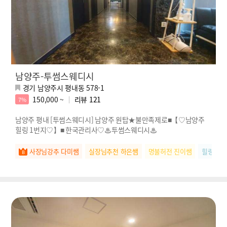
남양주-투썸스웨디시
경기 남양주시 평내동 578-1
150,000 ~
리뷰
121
7%
남양주 평내 [투썸스웨디시] 남양주 원탑★불만족제로■【♡남양주
힐링 1번지♡】■ 한국관리사♡♨투썸스웨디시♨
사장님강추 다미쌤
실장님추천 하은쌤
명불허전 진이쌤
힐링장인