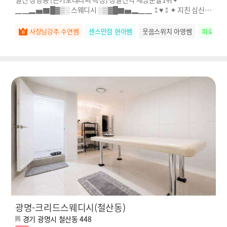
▁▁▂▅▇█▓▒░ 스웨디시 ░▒▓█▇▅▂​▁▁⁑♥⁑✦ 지친 심신과
영혼을 위로 받아보세요
사장님강추 수연쌤
센스만점 현아쌤
웃음스위치 아영쌤
피로저격
광명-크리드스웨디시(철산동)
경기 광명시 철산동 448