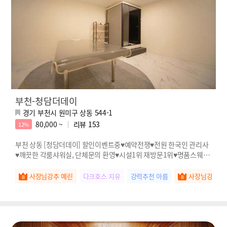
부천-청담더데이
경기 부천시 원미구 상동 544-1
80,000 ~
리뷰
153
12%
부천 상동 [청담더데이] 할인이벤트중♥예약전쟁♥전원 한국인 관리사
♥깨끗한 각룸샤워실, 단체문의 환영♥시설1위 재방문1위♥명품스웨디
시
사장님강추 예린
다크호스 지유
강력추천 아름
사장님강추 고