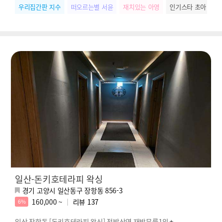
우리집간판 지수
떠오르는별 서윤
재치있는 아영
인기스타 초아
힐
일산-돈키호테라피 왁싱
경기 고양시 일산동구 장항동 856-3
160,000 ~
리뷰
137
6%
일산 장항동 [돈키호테라피 왁싱] 정발산역 재방문률1위✦