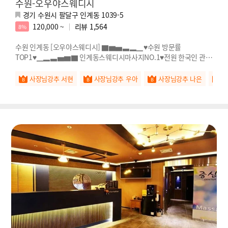
수원-오우야스웨디시
경기 수원시 팔달구 인계동 1039-5
120,000 ~
리뷰
1,564
8%
수원 인계동 [오우야스웨디시] ▇▆▅▃▂▁♥수원 방문률
TOP1♥▁▂▃▅▆▇ 인계동스웨디시마사지NO.1♥전원 한국인 관리
사♥
사장님강추 서현
사장님강추 우아
사장님강추 나은