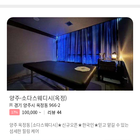
양주-소다스웨디시(옥정)
경기 양주시 옥정동 966-2
100,000 ~
리뷰
44
17%
양주 옥정동 [소다스웨디시]★신규오픈★한국인★믿고 맡길 수 있는
섬세한 힐링 케어