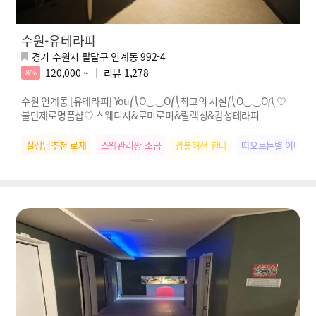
수원-유테라피
경기 수원시 팔달구 인계동 992-4
120,000 ~
리뷰
1,278
8%
수원 인계동 [유테라피] You⎛⎝O⏝⏝O⎛⎝최고의 시설⎛⎝O⏝⏝O⎛⎝ ♡
불만제로명품샵♡ 스웨디시&로미로미&릴렉싱&감성테라피
실장님추천 로제
스웨관리짱 소금
명불허전 한나
떠오르는별 이나