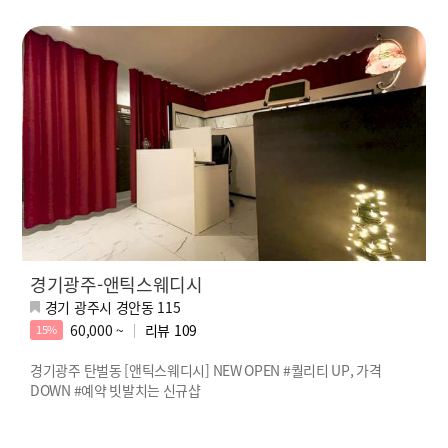
경기광주-앤틱스웨디시
경기 광주시 경안동 115
60,000 ~
리뷰
109
15%
경기광주 탄벌동 [앤틱스웨디시] NEW OPEN #퀄리티 UP, 가격
DOWN #예약 빗발치는 신규샵