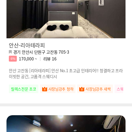
안산-리아테라피
경기 안산시 단원구 고잔동 705-3
170,000 ~
리뷰
16
6%
안산 고잔동 [리아테라피] 안산 No.1 초고급 인테리어!! 청결하고 프라
이빗한 공간, 고품격 스웨디시
릴렉스전문 초코
사장님강추 청하
사장님강추 새싹
스웨관리