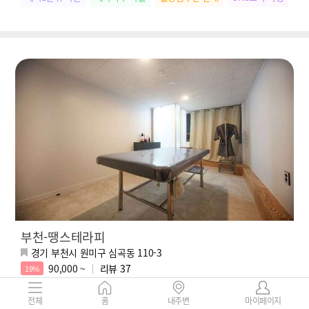
부천-땡스테라피
경기 부천시 원미구 심곡동 110-3
90,000 ~
리뷰
37
19%
부천 심곡동 [땡스테라피] ❣️부천 최초 버블스웨디시❣️각룸샤워실❣️전
전체
홈
내주변
마이페이지