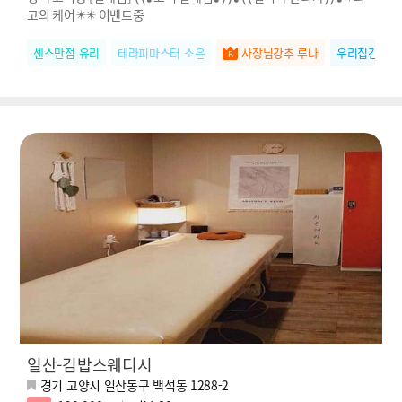
고의 케어✴️✴️ 이벤트중
센스만점 유리
테라피마스터 소은
사장님강추 루나
우리집간판 
일산-김밥스웨디시
경기 고양시 일산동구 백석동 1288-2