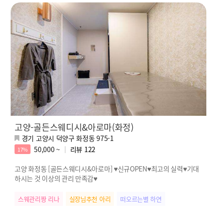
고양-골든스웨디시&아로마(화정)
경기 고양시 덕양구 화정동 975-1
50,000 ~
리뷰
122
17%
고양 화정동 [골든스웨디시&아로마] ♥신규OPEN♥최고의 실력♥기대
하시는 것 이상의 관리 만족감♥
스웨관리짱 리나
실장님추천 아리
떠오르는별 하연