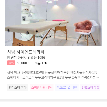
하남-하이엔드테라피
경기 하남시 망월동 1096
80,000 ~
리뷰
136
20%
하남 미사 [하이엔드테라피] ✨❤️실력파 한국인 관리사❤️✨미사 1등
스웨디시 + 로미로미❤️❤️고객재방문률1위 ❤️❤️출중한 실력&지성✨
불만zero✨
인기스타 유아
스웨관리짱 채아
떠오르는별 나연
SNS스타 우유
인