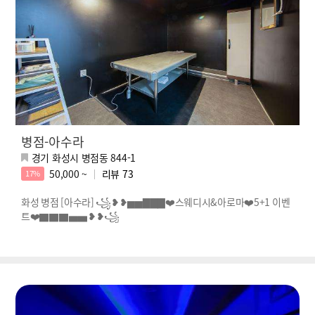
병점-아수라
경기 화성시 병점동 844-1
50,000 ~
리뷰
73
17%
화성 병점 [아수라] ꧁❥❥▅▅▇▇▇❤️스웨디시&아로마❤️5+1 이벤
트❤️▇▇▇▅▅❥❥꧁