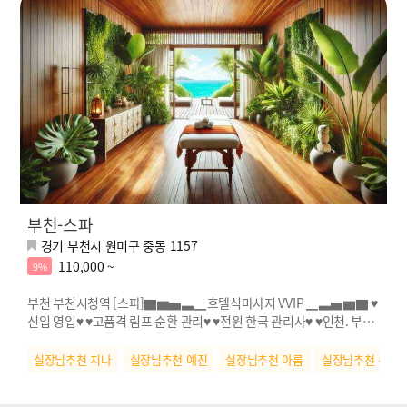
부천-스파
경기 부천시 원미구 중동 1157
110,000 ~
9%
부천 부천시청역 [스파]▇▆▅▃▁호텔식마사지 VVIP ▁▃▅▆▇ ♥
신입 영입♥ ♥고품격 림프 순환 관리♥ ♥전원 한국 관리사♥ ♥인천. 부천
NO.1♥
실장님추천 지나
실장님추천 예진
실장님추천 아름
실장님추천 수연