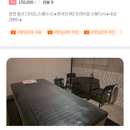
150,000 ~
리뷰
9
7%
광명 철산 [크리드스웨디시]☀️한국인 MZ 프리미엄 스웨디시☀️내상
ZERO☀️
사장님강추 서윤
사장님강추 아린
사장님강추 아인