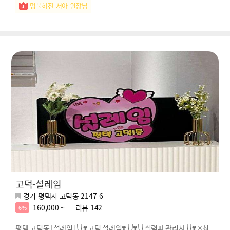
명불허전 서아 원장님
고덕-설레임
경기 평택시 고덕동 2147-6
160,000 ~
리뷰
142
6%
평택 고덕동 [설레임] ⎝⎝❣️고덕 설레임❣️⎠⎠❣️⎝⎝실력파 관리사⎠⎠❣️✴️최