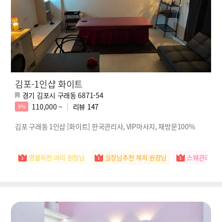
김포-1인샵 화이트
경기 김포시 구래동 6871-54
110,000 ~
리뷰
147
9%
김포 구래동 1인샵 [화이트] 한국관리사, VIP마사지, 재방문100%
명불허전 마리 원장님
실장님추천 재희 원장님
스웨관리짱 