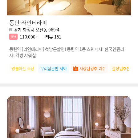
동탄-라인테라피
경기 화성시 오산동 969-4
110,000 ~
리뷰
151
9%
동탄역 [라인테라피] 첫방문할인! 동탄역 1등 스웨디시! 한국인관리
사! 각방 샤워실
명불허전 소정
우리집간판 서아
사장님강추 예주
실장님추천 하