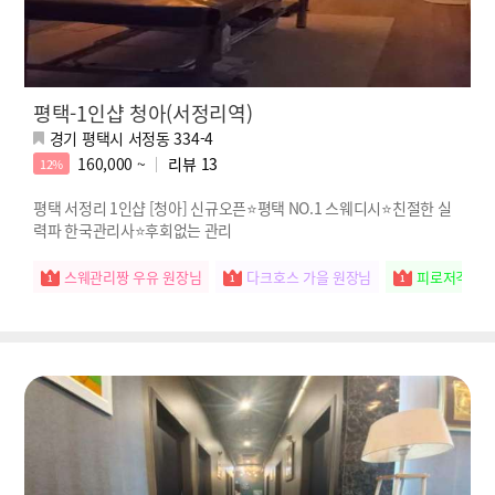
평택-1인샵 청아(서정리역)
경기 평택시 서정동 334-4
160,000 ~
리뷰
13
12%
평택 서정리 1인샵 [청아] 신규오픈⭐평택 NO.1 스웨디시⭐친절한 실
력파 한국관리사⭐후회없는 관리
스웨관리짱 우유 원장님
다크호스 가을 원장님
피로저격수 