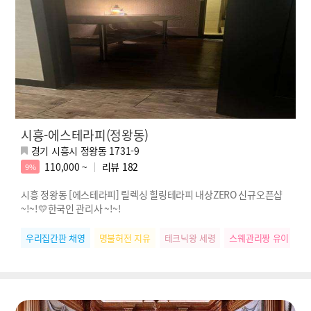
시흥-에스테라피(정왕동)
경기 시흥시 정왕동 1731-9
110,000 ~
리뷰
182
9%
시흥 정왕동 [에스테라피] 릴렉싱 힐링테라피 내상ZERO 신규오픈샵
~!~!💛한국인 관리사 ~!~!
우리집간판 채영
명불허전 지유
테크닉왕 세령
스웨관리짱 유이
힐