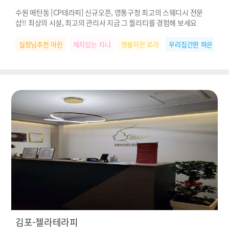
수원 매탄동 [CP테라피] 신규오픈, 영통구청 최고의 스웨디시 전문
샵!! 최상의 시설, 최고의 관리사 지금 그 퀄리티를 경험해 보세요
실장님추천 아린
재치있는 지니
명불허전 로라
우리집간판 하은
재
김포-젤라테라피