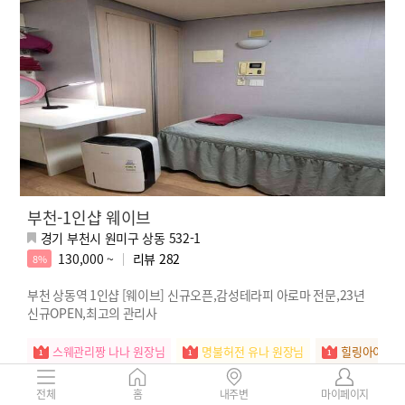
부천-1인샵 웨이브
경기 부천시 원미구 상동 532-1
130,000 ~
리뷰
282
8%
부천 상동역 1인샵 [웨이브] 신규오픈,감성테라피 아로마 전문,23년
신규OPEN,최고의 관리사
스웨관리짱 나나 원장님
명불허전 유나 원장님
힐링아이콘 
전체
홈
내주변
마이페이지