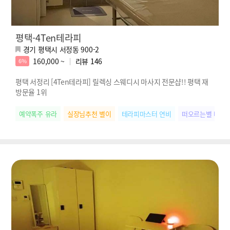
평택-4Ten테라피
경기 평택시 서정동 900-2
160,000 ~
리뷰
146
6%
평택 서정리 [4Ten테라피] 릴렉싱 스웨디시 마사지 전문샵!! 평택 재
방문율 1위
예약폭주 유라
실장님추천 별이
테라피마스터 연비
떠오르는별 나연