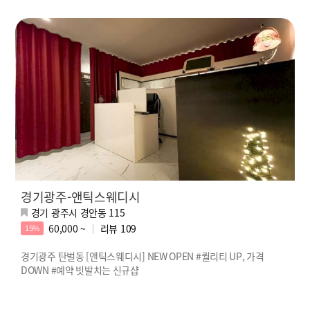
경기광주-앤틱스웨디시
경기 광주시 경안동 115
60,000 ~
리뷰
109
15%
경기광주 탄벌동 [앤틱스웨디시] NEW OPEN #퀄리티 UP, 가격
DOWN #예약 빗발치는 신규샵