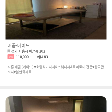
배곧-메이드
경기 시흥시 배곧동 202
110,000 ~
리뷰
83
9%
시흥 배곧 [메이드] ♥호텔식마사지&스웨디시&로미로미 전문♥한국관
리사♥불만족제로