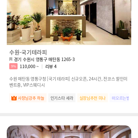
수원-국기테라피
경기 수원시 영통구 매탄동 1265-3
110,000 ~
리뷰
4
9%
수원 매탄동 영통구청 [국기 테라피] 신규오픈, 24시간, 전코스 할인이
벤트중, VIP스웨디시
사장님강추 하늘
인기스타 세라
실장님추천 미나
떠오르는별 나