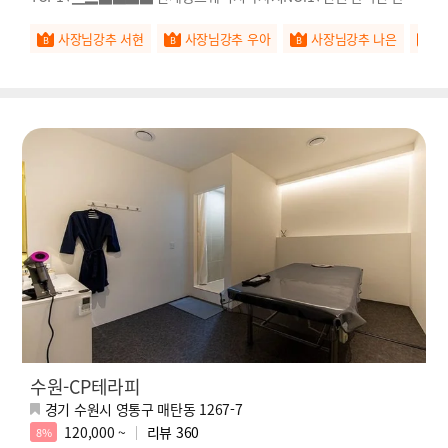
사♥
사장님강추 서현
사장님강추 우아
사장님강추 나은
수원-CP테라피
경기 수원시 영통구 매탄동 1267-7
120,000 ~
리뷰
360
8%