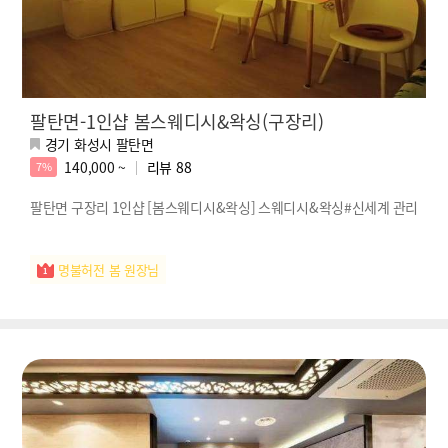
팔탄면-1인샵 봄스웨디시&왁싱(구장리)
경기 화성시 팔탄면
140,000 ~
리뷰
88
7%
팔탄면 구장리 1인샵 [봄스웨디시&왁싱] 스웨디시&왁싱#신세계 관리
명불허전 봄 원장님