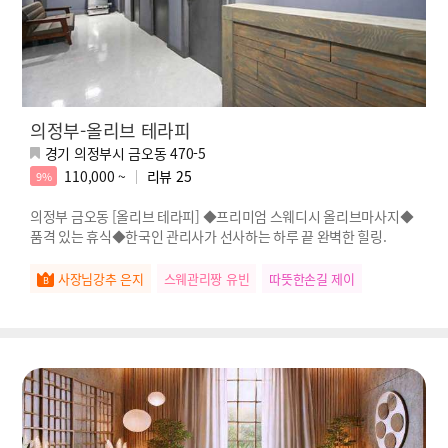
의정부-올리브 테라피
경기 의정부시 금오동 470-5
110,000 ~
리뷰
25
9%
의정부 금오동 [올리브 테라피] ◆프리미엄 스웨디시 올리브마사지◆
품격 있는 휴식◆한국인 관리사가 선사하는 하루 끝 완벽한 힐링.
사장님강추 은지
스웨관리짱 유빈
따뜻한손길 제이