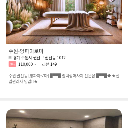
수원-양파아로마
경기 수원시 권선구 권선동 1012
110,000 ~
리뷰
149
9%
수원 권선동 [양파아로마] █▀▀█ 릴렉싱마사지 전문샵 █▀▀█◆ ★신
입관리사 영입!!★