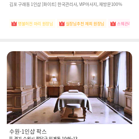
김포 구래동 1인샵 [화이트] 한국관리사, VIP마사지, 재방문100%
명불허전 마리 원장님
실장님추천 재희 원장님
스웨관리짱 
수원-1인샵 팍스
경기 수원시 팔달구 인계동 1046-13