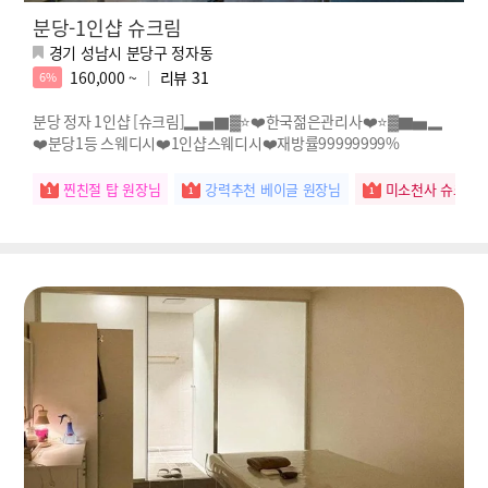
분당-1인샵 슈크림
경기 성남시 분당구 정자동
160,000 ~
리뷰
31
6%
분당 정자 1인샵 [슈크림]▂▅▇▓⭐️❤️한국젊은관리사❤️⭐️▓▇▅▂
❤️분당1등 스웨디시❤️1인샵스웨디시❤️재방률99999999%
찐친절 탑 원장님
강력추천 베이글 원장님
미소천사 슈크림 