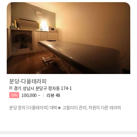
분당-다올테라피
경기 성남시 분당구 정자동 174-1
100,000 ~
리뷰
48
10%
분당 정자 [다올테라피] 대박★ 고퀄리티 관리, 차원이 다른 테라피