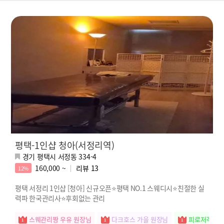
평택-1인샵 청아(서정리역)
경기 평택시 서정동 334-4
160,000 ~
리뷰
13
12%
평택 서정리 1인샵 [청아] 신규오픈⭐평택 NO.1 스웨디시⭐친절한 실
력파 한국관리사⭐후회없는 관리
스웨관리짱 우유 원장님
다크호스 가을 원장님
피로저격수 