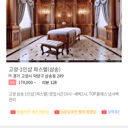
고양-1인샵 파스텔(삼송)
경기 고양시 덕양구 삼송동 289
170,000 ~
리뷰
128
6%
고양 삼송 1인샵 [파스텔] 영업시간10시~새벽2시, TOP클래스 넘사벽
관리
명불허전 세연 원장님
실장님추천 벨라 원장님
강력추천 새