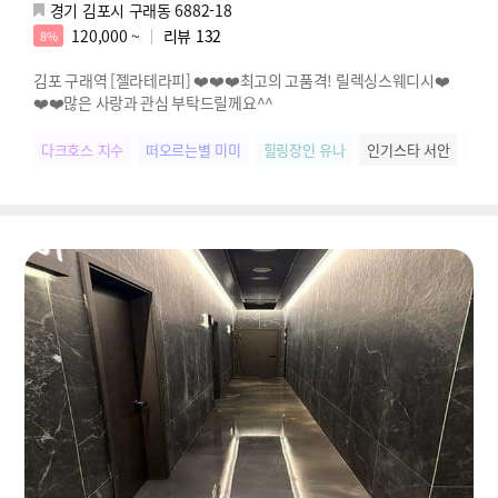
경기 김포시 구래동 6882-18
120,000 ~
리뷰
132
8%
김포 구래역 [젤라테라피] ❤️❤️❤️최고의 고품격! 릴렉싱스웨디시❤️
❤️❤️많은 사랑과 관심 부탁드릴께요^^
다크호스 지수
떠오르는별 미미
힐링장인 유나
인기스타 서안
SN