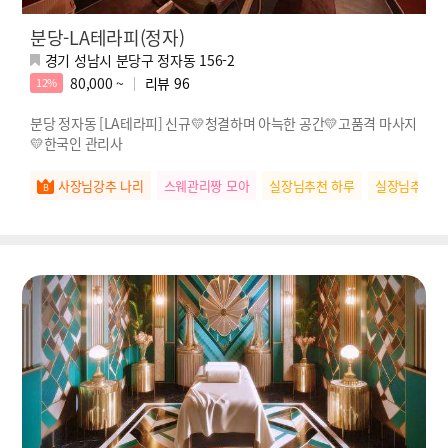
분당-LA테라피(정자)
경기 성남시 분당구 정자동 156-2
80,000 ~
리뷰
96
12%
분당 정자동 [LA테라피] 신규💛청결하며 아늑한 공간💛고품격 마사지
💛한국인 관리사
사장님강추 나리
스웨관리짱 모아
실장님추천 하루
실장님추천 