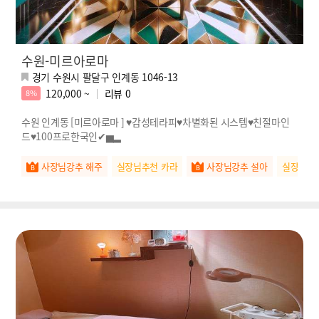
수원-미르아로마
경기 수원시 팔달구 인계동 1046-13
120,000 ~
리뷰
0
8%
수원 인계동 [미르아로마 ] ♥감성테라피♥차별화된 시스템♥친절마인
드♥100프로한국인✔▅▂
사장님강추 해주
실장님추천 카라
사장님강추 설아
실장님추