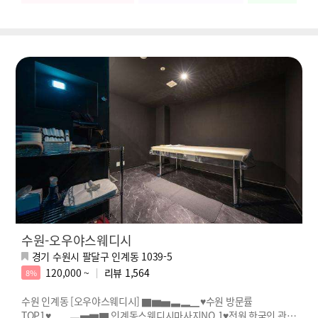
수원-오우야스웨디시
경기 수원시 팔달구 인계동 1039-5
120,000 ~
리뷰
1,564
8%
수원 인계동 [오우야스웨디시] ▇▆▅▃▂▁♥수원 방문률
TOP1♥▁▂▃▅▆▇ 인계동스웨디시마사지NO.1♥전원 한국인 관리