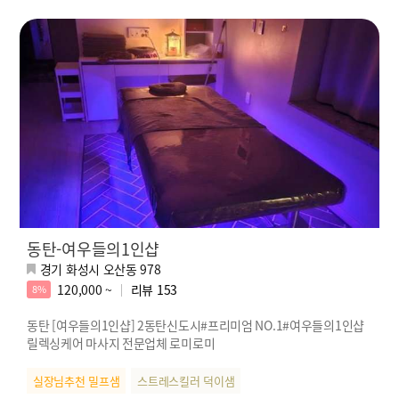
동탄-여우들의1인샵
경기 화성시 오산동 978
120,000 ~
리뷰
153
8%
동탄 [여우들의1인샵] 2동탄신도시#프리미엄 NO.1#여우들의1인샵
릴렉싱케어 마사지 전문업체 로미로미
실장님추천 밀프샘
스트레스킬러 덕이샘