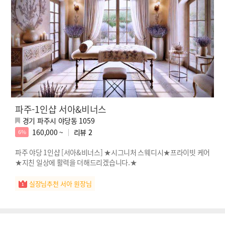
파주-1인샵 서아&비너스
경기 파주시 야당동 1059
160,000 ~
리뷰
2
6%
파주 야당 1인샵 [서아&비너스] ★시그니처 스웨디시★프라이빗 케어
★지친 일상에 활력을 더해드리겠습니다.★
실장님추천 서아 원장님