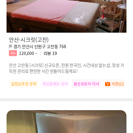
안산-시크릿(고잔)
경기 안산시 단원구 고잔동 768
120,000 ~
리뷰
19
8%
안산 고잔동 [시크릿] 신규오픈, 전원 한국인, 시간내상 없는샵, 정성 가
득한 관리로 편안한 시간 만들어드릴게요!
실장님추천 유하
왁싱잘해요 유하
꿀손보유자 리사
사장님강추 