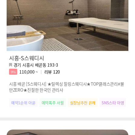
시흥-S스웨디시
경기 시흥시 배곧동 193-3
110,000 ~
리뷰
120
9%
시흥 배곧 [S스웨디시] ★릴렉싱 힐링스웨디시★TOP클래스관리#불
만ZERO★친절한 한국인 관리사
예약1순위 아윤
예약폭주 사월
실장님추천 은채
SNS스타 아영
힐