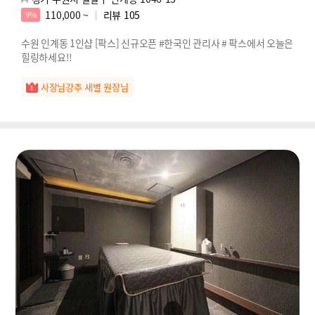
110,000 ~
리뷰
105
9%
수원 인계동 1인샵 [팍스] 신규오픈 #한국인 관리사 # 팍스에서 오늘은
힐링하세요!!
사장님강추 새별 원장님