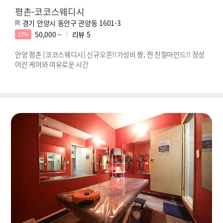
평촌-코코스웨디시
경기 안양시 동안구 관양동 1601-3
50,000 ~
리뷰
5
17%
안양 평촌 [코코스웨디시] 신규오픈!!가성비 짱, 찐 친절마인드!! 정성
어린 케어와 여유로운 시간