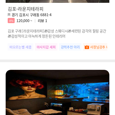
김포-라운지테라피
경기 김포시 구래동 6881-4
120,000 ~
리뷰
1
8%
김포 구래 [라운지테라피]🎁감성 스웨디시🎁세련된 감각의 힐링 공간
🎁감성적이고 아늑하게 정돈된 인테리어
떠오르는별 새콤
마사지갑 세희
강력추천 아리
사장님강추 나은