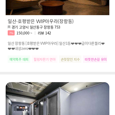
일산-호평받은 VVIP아우라(장항동)
경기 고양시 일산동구 장항동 753
150,000 ~
리뷰
142
7%
일산 장항동 [호평받은 VVIP아우라] 일산1등❤️❤️❤️급이다른퀄리❤️
❤️❤️내상zero❤️❤️❤️
예약폭주 태희
힐링자판기 연아
손맛장인 지수
따뜻한손길 유미
릴