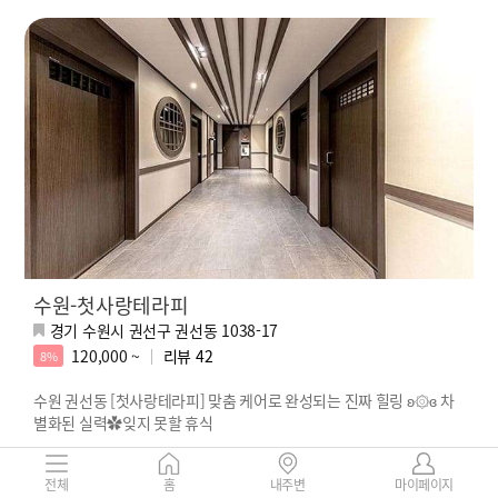
수원-첫사랑테라피
경기 수원시 권선구 권선동 1038-17
120,000 ~
리뷰
42
8%
수원 권선동 [첫사랑테라피] 맞춤 케어로 완성되는 진짜 힐링 ʚ۞ɞ 차
별화된 실력✿잊지 못할 휴식
사장님강추 유리
실장님추천 겨울
우리집간판 하늘
강력추천 초
전체
홈
내주변
마이페이지