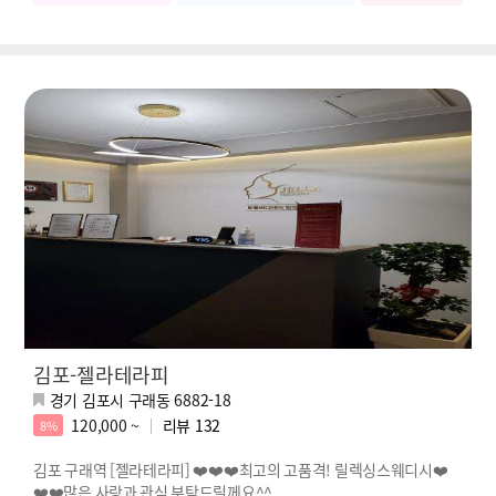
김포-젤라테라피
경기 김포시 구래동 6882-18
120,000 ~
리뷰
132
8%
김포 구래역 [젤라테라피] ❤️❤️❤️최고의 고품격! 릴렉싱스웨디시❤️
❤️❤️많은 사랑과 관심 부탁드릴께요^^