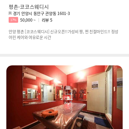
평촌-코코스웨디시
경기 안양시 동안구 관양동 1601-3
50,000 ~
리뷰
5
17%
안양 평촌 [코코스웨디시] 신규오픈!!가성비 짱, 찐 친절마인드!! 정성
어린 케어와 여유로운 시간