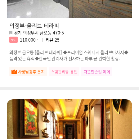
의정부-올리브 테라피
경기 의정부시 금오동 470-5
110,000 ~
리뷰
25
9%
의정부 금오동 [올리브 테라피] ◆프리미엄 스웨디시 올리브마사지◆
품격 있는 휴식◆한국인 관리사가 선사하는 하루 끝 완벽한 힐링.
사장님강추 은지
스웨관리짱 유빈
따뜻한손길 제이