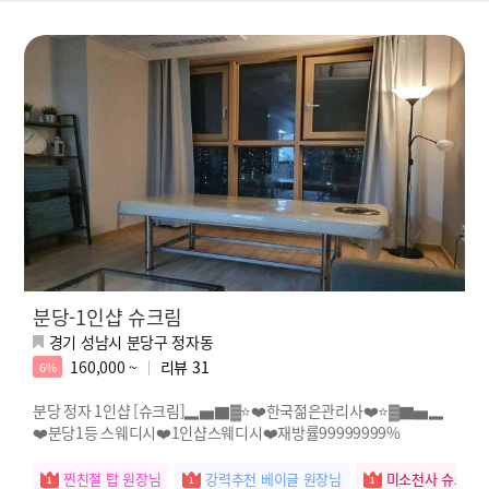
분당-1인샵 슈크림
경기 성남시 분당구 정자동
160,000 ~
리뷰
31
6%
분당 정자 1인샵 [슈크림]▂▅▇▓⭐️❤️한국젊은관리사❤️⭐️▓▇▅▂
❤️분당1등 스웨디시❤️1인샵스웨디시❤️재방률99999999%
찐친절 탑 원장님
강력추천 베이글 원장님
미소천사 슈크림 