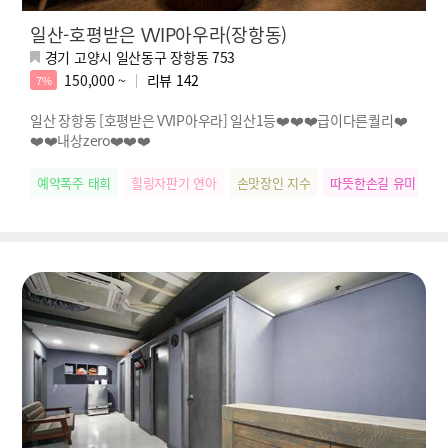
일산-호평받은 VVIP아우라(장항동)
경기 고양시 일산동구 장항동 753
150,000 ~
리뷰
142
7%
일산 장항동 [호평받은 VVIP아우라] 일산1등❤️❤️❤️급이다른퀄리❤️
❤️❤️내상zero❤️❤️❤️
예약폭주 태희
힐링자판기 연아
손맛장인 지수
따뜻한손길 유미
릴