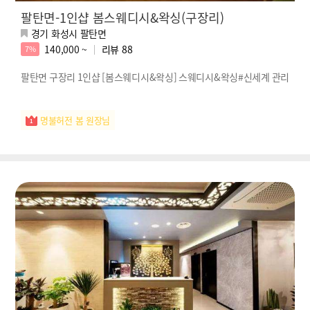
팔탄면-1인샵 봄스웨디시&왁싱(구장리)
경기 화성시 팔탄면
140,000 ~
리뷰
88
7%
팔탄면 구장리 1인샵 [봄스웨디시&왁싱] 스웨디시&왁싱#신세계 관리
명불허전 봄 원장님