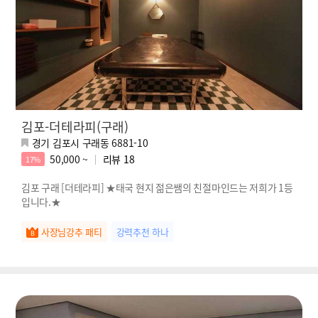
김포-더테라피(구래)
경기 김포시 구래동 6881-10
50,000 ~
리뷰
18
17%
김포 구래 [더테라피] ★태국 현지 젊은쌤의 친절마인드는 저희가 1등
입니다.★
사장님강추 패티
강력추천 하나