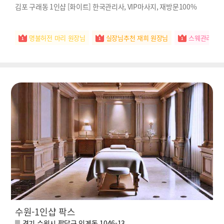
김포 구래동 1인샵 [화이트] 한국관리사, VIP마사지, 재방문100%
명불허전 마리 원장님
실장님추천 재희 원장님
스웨관리짱 
수원-1인샵 팍스
경기 수원시 팔달구 인계동 1046-13