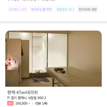
다크호스 지수
떠오르는별 미미
힐링장인 유나
인기스타 서안
SN
평택-4Ten테라피
경기 평택시 서정동 900-2
160,000 ~
리뷰
146
6%