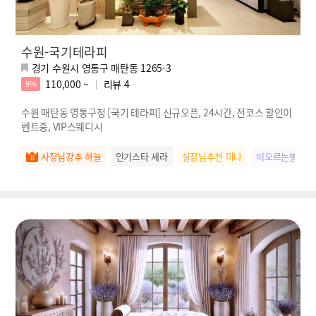
수원-국기테라피
경기 수원시 영통구 매탄동 1265-3
110,000 ~
리뷰
4
9%
수원 매탄동 영통구청 [국기 테라피] 신규오픈, 24시간, 전코스 할인이
벤트중, VIP스웨디시
사장님강추 하늘
인기스타 세라
실장님추천 미나
떠오르는별 나