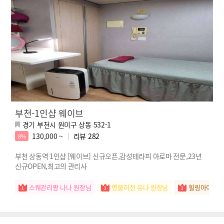
부천-1인샵 웨이브
경기 부천시 원미구 상동 532-1
130,000 ~
리뷰
282
8%
부천 상동역 1인샵 [웨이브] 신규오픈,감성테라피 아로마 전문,23년
신규OPEN,최고의 관리사
스웨관리짱 나나 원장님
명불허전 유나 원장님
힐링아이콘 