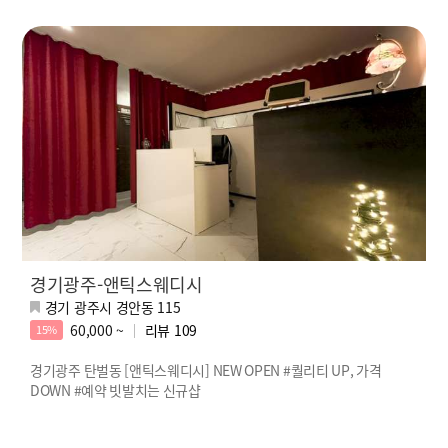
경기광주-앤틱스웨디시
경기 광주시 경안동 115
60,000 ~
리뷰
109
15%
경기광주 탄벌동 [앤틱스웨디시] NEW OPEN #퀄리티 UP, 가격
DOWN #예약 빗발치는 신규샵