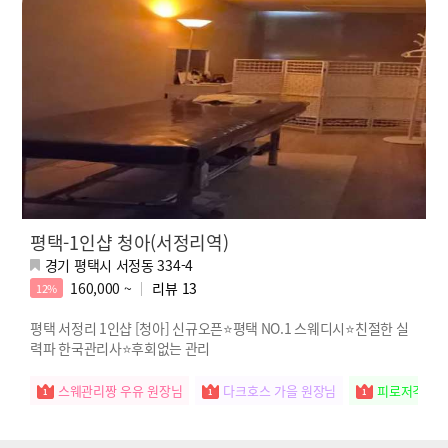
평택-1인샵 청아(서정리역)
경기 평택시 서정동 334-4
160,000 ~
리뷰
13
12%
평택 서정리 1인샵 [청아] 신규오픈⭐평택 NO.1 스웨디시⭐친절한 실
력파 한국관리사⭐후회없는 관리
스웨관리짱 우유 원장님
다크호스 가을 원장님
피로저격수 