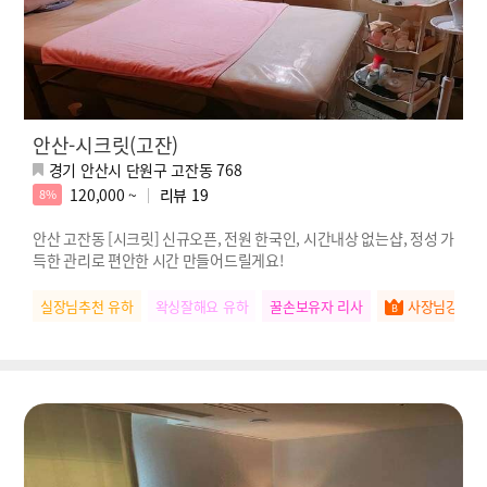
안산-시크릿(고잔)
경기 안산시 단원구 고잔동 768
120,000 ~
리뷰
19
8%
안산 고잔동 [시크릿] 신규오픈, 전원 한국인, 시간내상 없는샵, 정성 가
득한 관리로 편안한 시간 만들어드릴게요!
실장님추천 유하
왁싱잘해요 유하
꿀손보유자 리사
사장님강추 