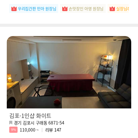
우리집간판 민아 원장님
손맛장인 아영 원장님
실장님추천 
김포-1인샵 화이트
경기 김포시 구래동 6871-54
110,000 ~
리뷰
147
9%