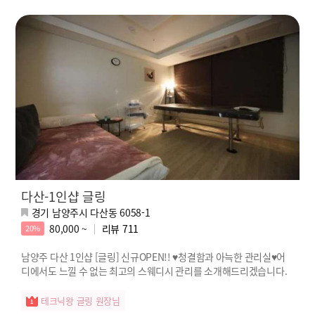
다산-1인샵 글링
경기 남양주시 다산동 6058-1
80,000 ~
리뷰
711
20%
남양주 다산 1인샵 [글링] 신규OPEN!! ♥청결함과 아늑한 관리실♥어
디에서도 느낄 수 없는 최고의 스웨디시 관리를 소개해드리겠습니다.
테크닉왕 글링 원장님