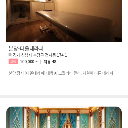
분당-다올테라피
경기 성남시 분당구 정자동 174-1
100,000 ~
리뷰
48
10%
분당 정자 [다올테라피] 대박★ 고퀄리티 관리, 차원이 다른 테라피