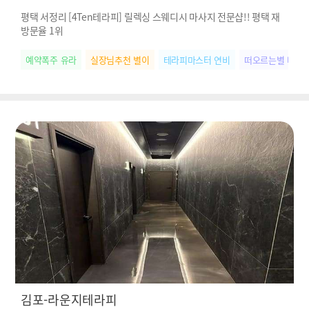
평택 서정리 [4Ten테라피] 릴렉싱 스웨디시 마사지 전문샵!! 평택 재
방문율 1위
예약폭주 유라
실장님추천 별이
테라피마스터 연비
떠오르는별 나연
김포-라운지테라피