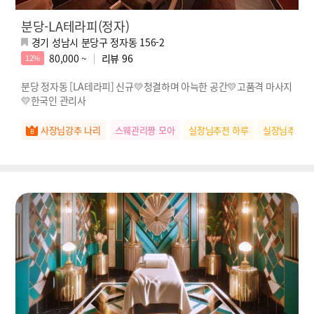
분당-LA테라피(정자)
경기 성남시 분당구 정자동 156-2
80,000 ~
리뷰
96
12%
분당 정자동 [LA테라피] 신규💛청결하며 아늑한 공간💛고품격 마사지
💛한국인 관리사
사장님강추 나리
스웨관리짱 모아
실장님추천 하루
실장님추천 