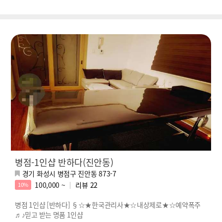
병점-1인샵 반하다(진안동)
경기 화성시 병점구 진안동 873-7
100,000 ~
리뷰
22
10%
병점 1인샵 [반하다] §☆★한국관리사★☆내상제로★☆예약폭주
♬♪믿고 받는 명품 1인샵