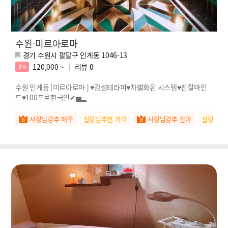
수원-미르아로마
경기 수원시 팔달구 인계동 1046-13
120,000 ~
리뷰
0
8%
수원 인계동 [미르아로마 ] ♥감성테라피♥차별화된 시스템♥친절마인
드♥100프로한국인✔▅▂
사장님강추 해주
실장님추천 카라
사장님강추 설아
실장님추