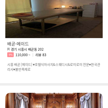
배곧-메이드
경기 시흥시 배곧동 202
110,000 ~
리뷰
83
9%
시흥 배곧 [메이드] ♥호텔식마사지&스웨디시&로미로미 전문♥한국관
리사♥불만족제로