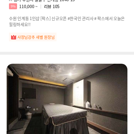
110,000 ~
리뷰
105
9%
수원 인계동 1인샵 [팍스] 신규오픈 #한국인 관리사 # 팍스에서 오늘은
힐링하세요!!
사장님강추 새별 원장님