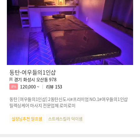
동탄-여우들의1인샵
경기 화성시 오산동 978
120,000 ~
리뷰
153
8%
동탄 [여우들의1인샵] 2동탄신도시#프리미엄 NO.1#여우들의1인샵
릴렉싱케어 마사지 전문업체 로미로미
실장님추천 밀프샘
스트레스킬러 덕이샘