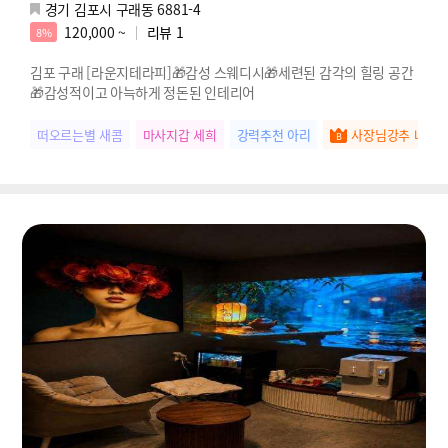
경기 김포시 구래동 6881-4
120,000 ~
리뷰
1
8%
김포 구래 [라운지테라피]🎁감성 스웨디시🎁세련된 감각의 힐링 공간
🎁감성적이고 아늑하게 정돈된 인테리어
떠오르는별 새콤
마사지갑 세희
강력추천 아리
사장님강추 나은