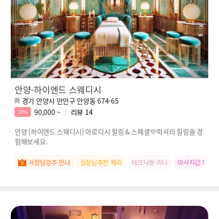
안양-하이엔드 스웨디시
경기 안양시 만안구 안양동 674-65
90,000 ~
리뷰
14
10%
안양 [하이엔드 스웨디시] 아로디시 힐링 & 스페셜💛럭셔리 힐링을 경
험해보세요.
사장님강추 안나
실장님추천 체리
테크닉왕 리나
마사지갑 다정