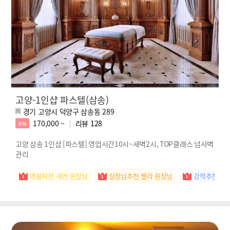
고양-1인샵 파스텔(삼송)
경기 고양시 덕양구 삼송동 289
170,000 ~
리뷰
128
6%
고양 삼송 1인샵 [파스텔] 영업시간10시~새벽2시, TOP클래스 넘사벽
관리
명불허전 세연 원장님
실장님추천 벨라 원장님
강력추천 새