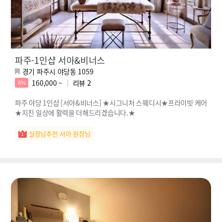
파주-1인샵 서아&비너스
경기 파주시 야당동 1059
160,000 ~
리뷰
2
6%
파주 야당 1인샵 [서아&비너스] ★시그니처 스웨디시★프라이빗 케어
★지친 일상에 활력을 더해드리겠습니다.★
실장님추천 서아 원장님