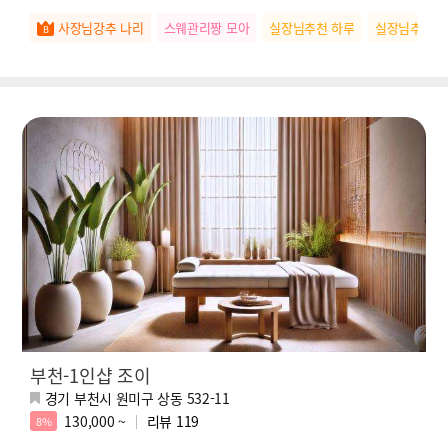
사장님강추 나리
스웨관리짱 모아
실장님추천 하루
실장님추천 
부천-1인샵 조이
경기 부천시 원미구 상동 532-11
130,000 ~
리뷰
119
8%