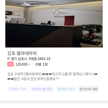
김포-젤라테라피
경기 김포시 구래동 6882-18
120,000 ~
리뷰
132
8%
김포 구래역 [젤라테라피] ❤️❤️❤️최고의 고품격! 릴렉싱스웨디시❤️
❤️❤️많은 사랑과 관심 부탁드릴께요^^
다크호스 지수
떠오르는별 미미
힐링장인 유나
인기스타 서안
SN