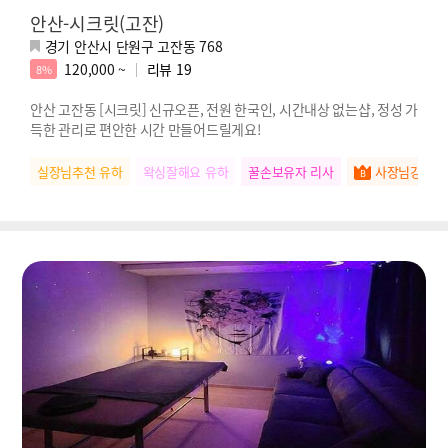
안산-시크릿(고잔)
경기 안산시 단원구 고잔동 768
120,000 ~
리뷰
19
8%
안산 고잔동 [시크릿] 신규오픈, 전원 한국인, 시간내상 없는샵, 정성 가
득한 관리로 편안한 시간 만들어드릴게요!
실장님추천 유하
왁싱잘해요 유하
꿀손보유자 리사
사장님강추 