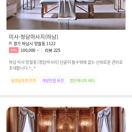
미사-청담마사지(하남)
경기 하남시 망월동 1122
100,000 ~
리뷰
225
10%
하남 미사 망월동 [청담마사지] 단골이 될수밖에 없는 신비로운 관리로
초대합니다.^_^
실장님추천 민주
개성만점 유진
밝은에너지 바다