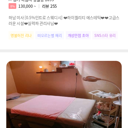
130,000 ~
리뷰
255
8%
하남 미사 [0.5%인트로 스웨디시] ❤️하이퀄리티 에스테틱❤️❤️고급스
러운 시설❤️실력파 관리사님❤️
명불허전 리나
떠오르는별 혜리
개성만점 초아
SNS스타 유리
다크