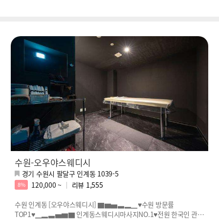
수원-오우야스웨디시
경기 수원시 팔달구 인계동 1039-5
120,000 ~
리뷰
1,555
8%
수원 인계동 [오우야스웨디시] ▇▆▅▃▂▁♥수원 방문률
TOP1♥▁▂▃▅▆▇ 인계동스웨디시마사지NO.1♥전원 한국인 관리