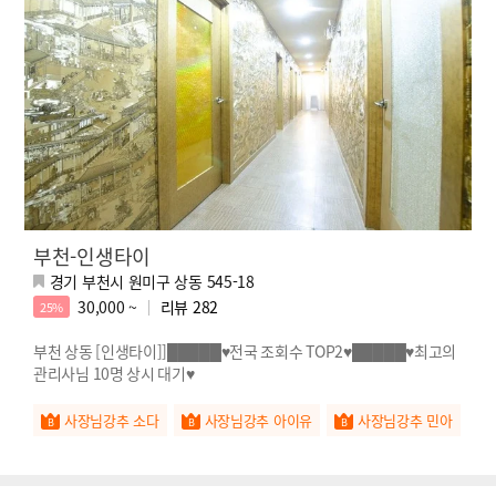
부천-인생타이
경기 부천시 원미구 상동 545-18
30,000 ~
리뷰
282
25%
부천 상동 [인생타이]]█████♥전국 조회수 TOP2♥█████♥최고의
관리사님 10명 상시 대기♥
사장님강추 소다
사장님강추 아이유
사장님강추 민아