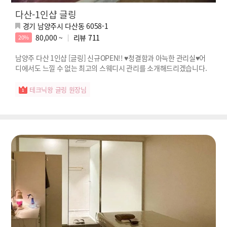
다산-1인샵 글링
경기 남양주시 다산동 6058-1
80,000 ~
리뷰
711
20%
남양주 다산 1인샵 [글링] 신규OPEN!! ♥청결함과 아늑한 관리실♥어
디에서도 느낄 수 없는 최고의 스웨디시 관리를 소개해드리겠습니다.
테크닉왕 글링 원장님