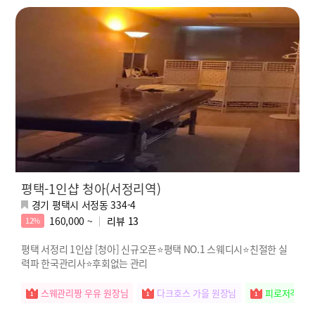
평택-1인샵 청아(서정리역)
경기 평택시 서정동 334-4
160,000 ~
리뷰
13
12%
평택 서정리 1인샵 [청아] 신규오픈⭐평택 NO.1 스웨디시⭐친절한 실
력파 한국관리사⭐후회없는 관리
스웨관리짱 우유 원장님
다크호스 가을 원장님
피로저격수 