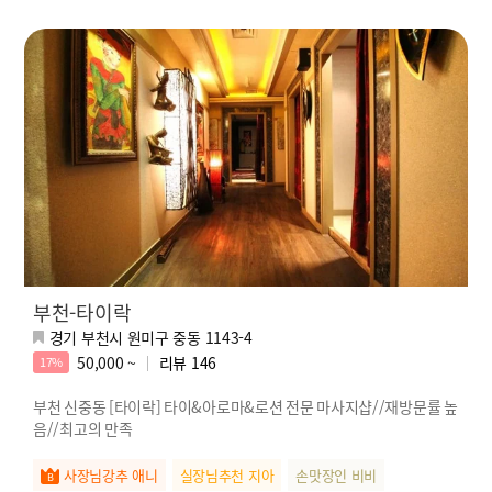
부천-타이락
경기 부천시 원미구 중동 1143-4
50,000 ~
리뷰
146
17%
부천 신중동 [타이락] 타이&아로마&로션 전문 마사지샵//재방문률 높
음//최고의 만족
사장님강추 애니
실장님추천 지아
손맛장인 비비