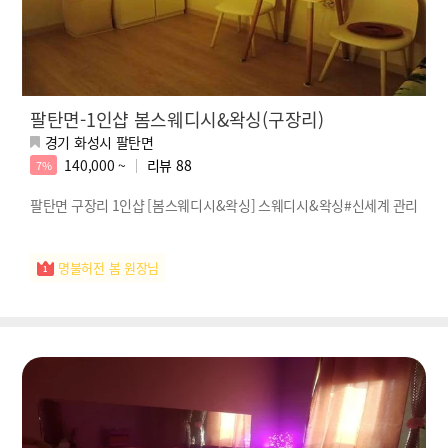
팔탄면-1인샵 봄스웨디시&왁싱(구장리)
경기 화성시 팔탄면
140,000 ~
리뷰
88
7%
팔탄면 구장리 1인샵 [봄스웨디시&왁싱] 스웨디시&왁싱#신세계 관리
명불허전 봄 원장님