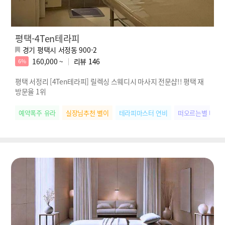
평택-4Ten테라피
경기 평택시 서정동 900-2
160,000 ~
리뷰
146
6%
평택 서정리 [4Ten테라피] 릴렉싱 스웨디시 마사지 전문샵!! 평택 재
방문율 1위
예약폭주 유라
실장님추천 별이
테라피마스터 연비
떠오르는별 나연