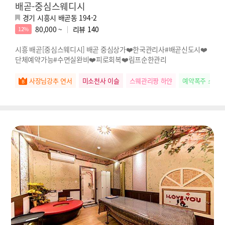
배곧-중심스웨디시
경기 시흥시 배곧동 194-2
80,000 ~
리뷰
140
12%
시흥 배곧[중심스웨디시] 배곧 중심상가❤️한국관리사#배곧신도시❤️
단체예약가능#수면실완비❤️피로회복❤️림프순한관리
사장님강추 연서
미소천사 이슬
스웨관리짱 하얀
예약폭주 소희