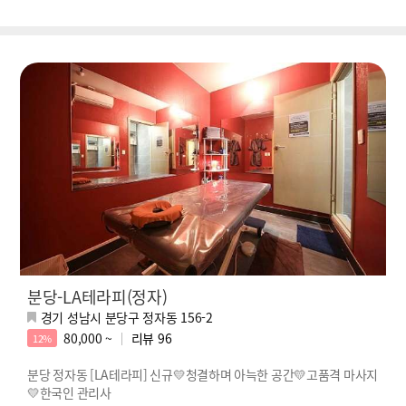
분당-LA테라피(정자)
경기 성남시 분당구 정자동 156-2
80,000 ~
리뷰
96
12%
분당 정자동 [LA테라피] 신규💛청결하며 아늑한 공간💛고품격 마사지
💛한국인 관리사