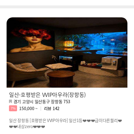
일산-호평받은 VVIP아우라(장항동)
경기 고양시 일산동구 장항동 753
150,000 ~
리뷰
142
7%
일산 장항동 [호평받은 VVIP아우라] 일산1등❤️❤️❤️급이다른퀄리❤️
❤️❤️내상zero❤️❤️❤️