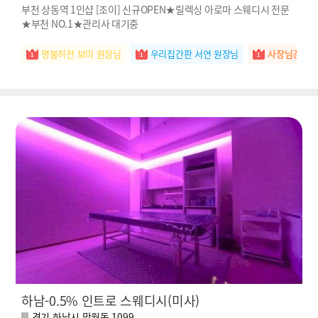
부천 상동역 1인샵 [조이] 신규OPEN★릴렉싱 아로마 스웨디시 전문
★부천 NO.1★관리사 대기중
명불허전 보미 원장님
우리집간판 서연 원장님
사장님강추 
하남-0.5% 인트로 스웨디시(미사)
경기 하남시 망월동 1099