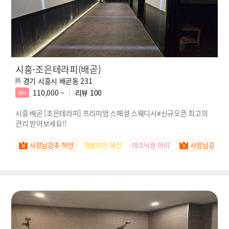
시흥-조은테라피(배곧)
경기 시흥시 배곧동 231
110,000 ~
리뷰
100
9%
시흥 배곧 [조은테라피] 프리미엄 스페셜 스웨디시#신규오픈 최고의
관리 받아보세요!!
사장님강추 하얀
명불허전 혜진
테크닉왕 아리
사장님강추 소