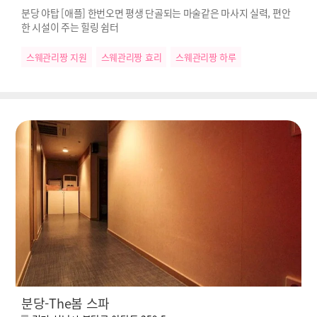
분당 야탑 [애플] 한번오면 평생 단골되는 마술같은 마사지 실력, 편안
한 시설이 주는 힐링 쉼터
스웨관리짱 지원
스웨관리짱 효리
스웨관리짱 하루
분당-The봄 스파