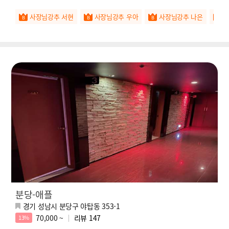
사♥
사장님강추 서현
사장님강추 우아
사장님강추 나은
분당-애플
경기 성남시 분당구 야탑동 353-1
70,000 ~
리뷰
147
13%