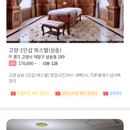
고양-1인샵 파스텔(삼송)
경기 고양시 덕양구 삼송동 289
170,000 ~
리뷰
128
6%
고양 삼송 1인샵 [파스텔] 영업시간10시~새벽2시, TOP클래스 넘사벽
관리
명불허전 세연 원장님
실장님추천 벨라 원장님
강력추천 새