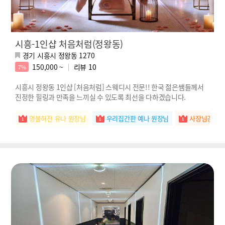
시흥-1인샵 처음처럼(정왕동)
경기 시흥시 정왕동 1270
150,000 ~
리뷰
10
7%
시흥시 정왕동 1인샵 [처음처럼] 스웨디시 전문!! 한국 젊은쌤들께서
진정한 힐링과 만족을 느끼실 수 있도록 최선을 다하겠습니다.
명불허전 유나 원장님
우리집간판 예나 원장님
사장님강추 