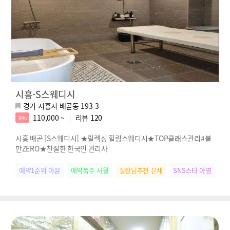
시흥-S스웨디시
경기 시흥시 배곧동 193-3
110,000 ~
리뷰
120
9%
시흥 배곧 [S스웨디시] ★릴렉싱 힐링스웨디시★TOP클래스관리#불
만ZERO★친절한 한국인 관리사
예약1순위 아윤
예약폭주 사월
실장님추천 은채
SNS스타 아영
힐