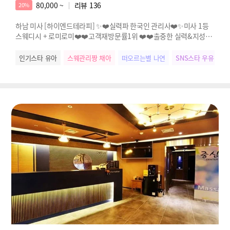
80,000 ~
리뷰
136
20%
하남 미사 [하이엔드테라피] ✨❤️실력파 한국인 관리사❤️✨미사 1등
스웨디시 + 로미로미❤️❤️고객재방문률1위 ❤️❤️출중한 실력&지성✨
불만zero✨
인기스타 유아
스웨관리짱 채아
떠오르는별 나연
SNS스타 우유
인