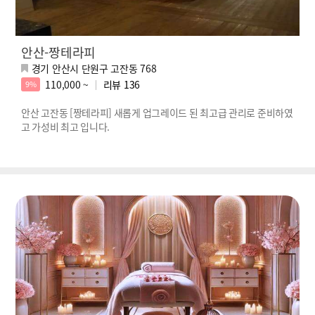
안산-짱테라피
경기 안산시 단원구 고잔동 768
110,000 ~
리뷰
136
9%
안산 고잔동 [짱테라피] 새롭게 업그레이드 된 최고급 관리로 준비하였
고 가성비 최고 입니다.