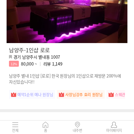
남양주-1인샵 로로
경기 남양주시 별내동 1007
80,000 ~
리뷰
1,149
12%
남양주 별내 1인샵 [로로] 한국 원장님의 1인샵으로 재방문 200%에
자신있습니다!!
예약1순위 예나 원장님
사장님강추 효리 원장님
스웨관리짱 
전체
홈
내주변
마이페이지