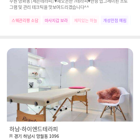
수원 영화동 [세븐테라피] ♥재오픈한 7테라피♥한층 업그레이된 프로
그램 및 관리 테크틱을 맛보여드리겠습니다^^
스웨관리짱 소담
마사지갑 보라
재치있는 하늘
개성만점 예림
우리
하남-하이엔드테라피
경기 하남시 망월동 1096