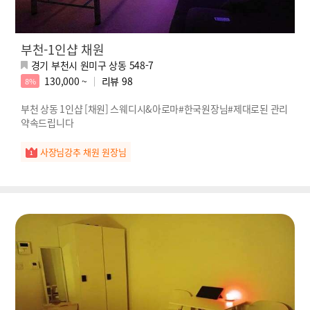
부천-1인샵 채원
경기 부천시 원미구 상동 548-7
130,000 ~
리뷰
98
8%
부천 상동 1인샵 [채원] 스웨디시&아로마#한국원장님#제대로된 관리
약속드립니다
사장님강추 채원 원장님