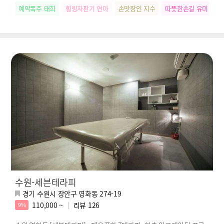
예약폭주 태희
힐링자판기 연아
손맛장인 지수
따뜻한손길 유미
릴
수원-세븐테라피
경기 수원시 장안구 영화동 274-19
110,000 ~
리뷰
126
9%