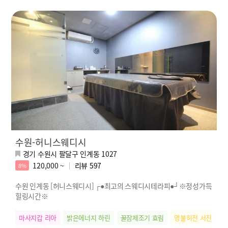
수원-허니스웨디시
경기 수원시 팔달구 인계동 1027
120,000 ~
리뷰
597
8%
수원 인계동 [허니스웨디시] ┌●최고의 스웨디시테라피●┘※정성가득
힐링시간※
마사지갑 리아
밝은에너지 하린
꿀잠제조기 효림
명불허전 서진
찐