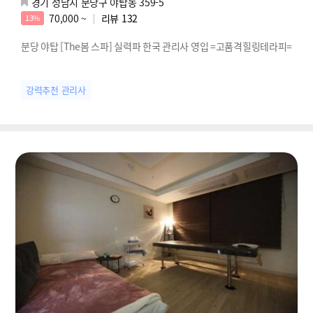
경기 성남시 분당구 야탑동 359-5
70,000 ~
리뷰
132
13%
분당 야탑 [The봄 스파] 실력파 한국 관리사 영입 =고품격힐링테라피=
강력추천 관리사