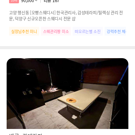
90,000 ~
리뷰
167
10%
고양 행신동 [오빵스웨디시] 한국관리사, 감성테라피/릴렉싱 관리 전
문, 덕양구 신규오픈한 스웨디시 전문 샵
실장님추천 미니
스웨관리짱 미소
떠오르는별 소진
강력추천 체리