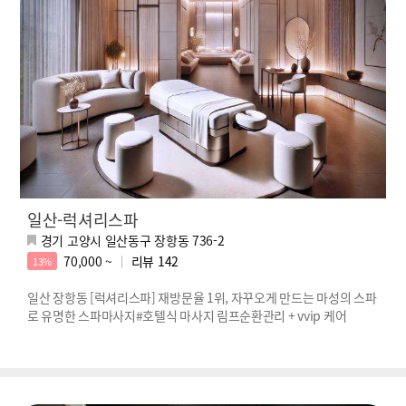
일산-럭셔리스파
경기 고양시 일산동구 장항동 736-2
70,000 ~
리뷰
142
13%
일산 장항동 [럭셔리스파] 재방문율 1위, 자꾸오게 만드는 마성의 스파
로 유명한 스파마사지#호텔식 마사지 림프순환관리 + vvip 케어