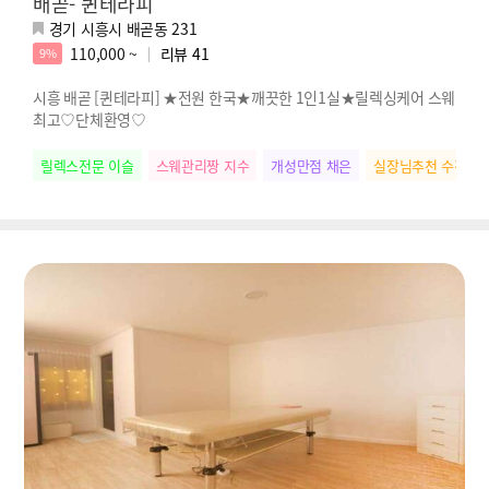
배곧- 퀸테라피
경기 시흥시 배곧동 231
110,000 ~
리뷰
41
9%
시흥 배곧 [퀸테라피] ★전원 한국★깨끗한 1인1실★릴렉싱케어 스웨
최고♡단체환영♡
릴렉스전문 이슬
스웨관리짱 지수
개성만점 채은
실장님추천 수진