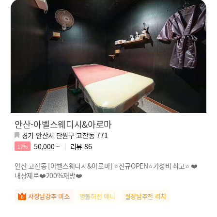
안산-아벨스웨디시&아로마
경기 안산시 단원구 고잔동 771
50,000 ~
리뷰
86
17%
안산 고잔동 [아벨스웨디시&아로마] ⭐신규OPEN⭐가성비 최고⭐ ❤️
내상제로❤️200%재방❤️
사장님강추 미소
명불허전 애니
실장님추천 리치