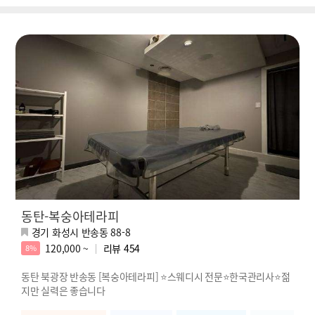
동탄-복숭아테라피
경기 화성시 반송동 88-8
120,000 ~
리뷰
454
8%
동탄 북광장 반송동 [복숭아테라피] ⭐️스웨디시 전문⭐️한국관리사⭐️젊
지만 실력은 좋습니다