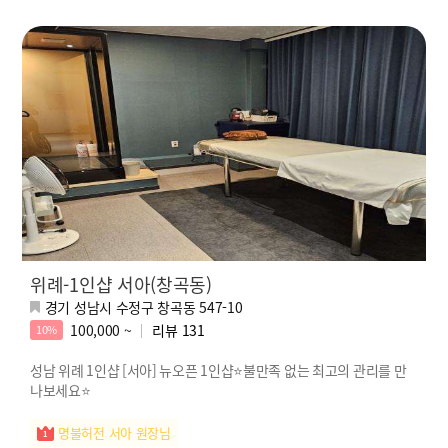
위례-1인샵 서아(창곡동)
경기 성남시 수정구 창곡동 547-10
100,000 ~
리뷰
131
10%
성남 위례 1인샵 [서아] 뉴오픈 1인샵⭐불만족 없는 최고의 관리를 만
나보세요⭐
명불허전 서아 원장님