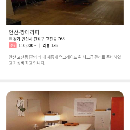
안산-짱테라피
경기 안산시 단원구 고잔동 768
110,000 ~
리뷰
136
9%
안산 고잔동 [짱테라피] 새롭게 업그레이드 된 최고급 관리로 준비하였
고 가성비 최고 입니다.