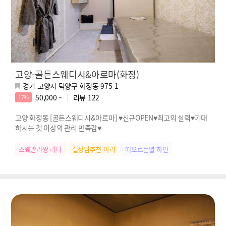
고양-골든스웨디시&아로마(화정)
경기 고양시 덕양구 화정동 975-1
50,000 ~
리뷰
122
17%
고양 화정동 [골든스웨디시&아로마] ♥신규OPEN♥최고의 실력♥기대
하시는 것 이상의 관리 만족감♥
스웨관리짱 리나
실장님추천 아리
떠오르는별 하연