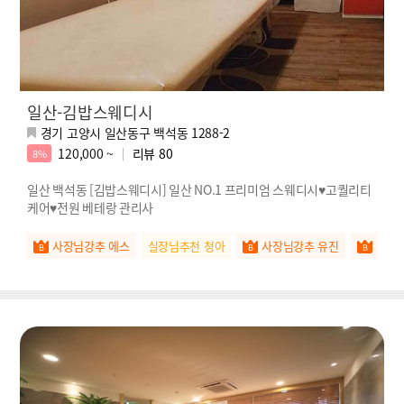
일산-김밥스웨디시
경기 고양시 일산동구 백석동 1288-2
120,000 ~
리뷰
80
8%
일산 백석동 [김밥스웨디시] 일산 NO.1 프리미엄 스웨디시♥고퀄리티
케어♥전원 베테랑 관리사
사장님강추 에스
실장님추천 청아
사장님강추 유진
사장