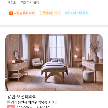
완성되는 프리미엄 힐링
사장님강추 나리
실장님추천 제니
테라피마스터 청하
용인-오션테라피
경기 용인시 처인구 역북동 370-3
120,000 ~
리뷰
110
15%