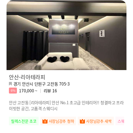
안산-리아테라피
경기 안산시 단원구 고잔동 705-3
170,000 ~
리뷰
16
6%
안산 고잔동 [리아테라피] 안산 No.1 초고급 인테리어!! 청결하고 프라
이빗한 공간, 고품격 스웨디시
릴렉스전문 초코
사장님강추 청하
사장님강추 새싹
스웨관리