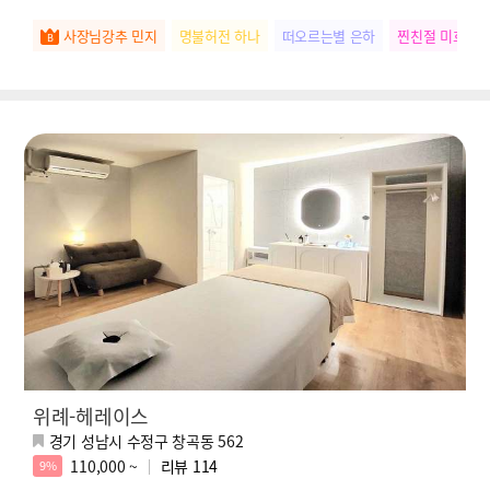
사장님강추 민지
명불허전 하나
떠오르는별 은하
찐친절 미호
위례-헤레이스
경기 성남시 수정구 창곡동 562
110,000 ~
리뷰
114
9%