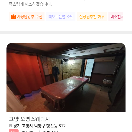
족스럽게 해소하겠습니다.
사장님강추 수진
떠오르는별 소민
실장님추천 하루
미소천사 유
고양-오빵스웨디시
경기 고양시 덕양구 행신동 812