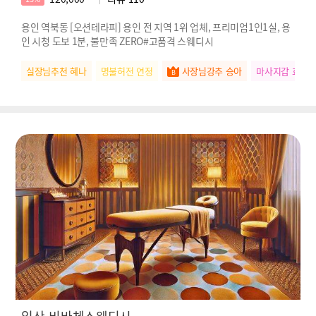
용인 역북동 [오션테라피] 용인 전 지역 1위 업체, 프리미엄1인1실, 용
인 시청 도보 1분, 불만족 ZERO#고품격 스웨디시
실장님추천 혜나
명불허전 연정
사장님강추 승아
마사지갑 효리