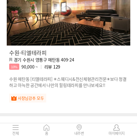
수원-티엘테라피
경기 수원시 영통구 매탄동 409-24
90,000 ~
리뷰
129
10%
수원 매탄동 [티엘테라피] ✴️스웨디시&전신체형관리전문✴️보다 청결
하고 아늑한 공간에서 나만의 힐링테라피를 만나보세요!!
사장님강추 모두
전체
홈
내주변
마이페이지