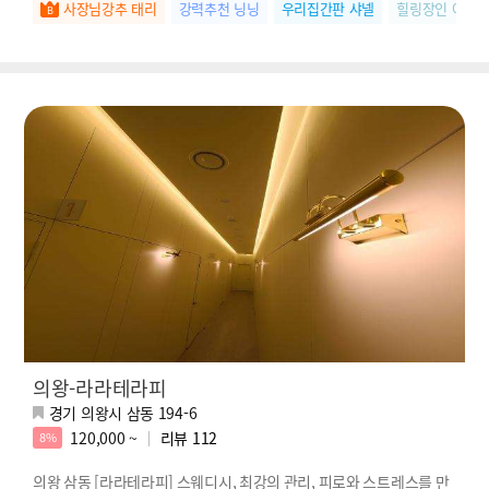
사장님강추 태리
강력추천 닝닝
우리집간판 샤넬
힐링장인 아윤
의왕-라라테라피
경기 의왕시 삼동 194-6
120,000 ~
리뷰
112
8%
의왕 삼동 [라라테라피] 스웨디시️, 최강의 관리, 피로와 스트레스를 만