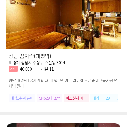
성남-꼼지락(태평역)
경기 성남시 수정구 수진동 3014
40,000 ~
리뷰
11
20%
성남 태평역 [꼼지락 테라피] 업그레이드 리뉴얼 오픈★비교불가한 넘
사벽 관리
예약1순위 유미
SNS스타 소연
미소천사 메리
테라피마스터 타키