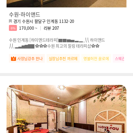
수원-하이앤드
경기 수원시 팔달구 인계동 1132-20
170,000 ~
리뷰
207
6%
수원 인계동 [하이앤드테라피]▇▇▆▅▃▂_⎝⎝ 하이앤드
⎠⎠_▂▃▅▆▇▇ ✿✿✿수원 최고의 힐링 테라피샵✿✿
사장님강추 한나
실장님추천 까르에
명불허전 끌로에
스웨관리짱