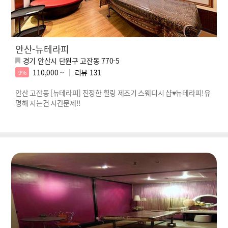
안산-뉴테라피
경기 안산시 단원구 고잔동 770-5
110,000 ~
리뷰
131
9%
안산 고잔동 [뉴테라피] 진정한 힐링 제조기 스웨디시 샵♥뉴테라피!유
명해 지는건 시간문제!!