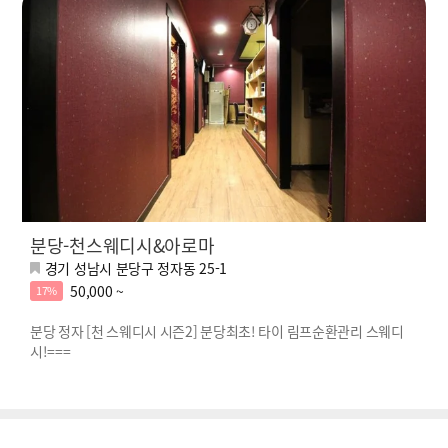
분당-천스웨디시&아로마
경기 성남시 분당구 정자동 25-1
50,000 ~
17%
분당 정자 [천 스웨디시 시즌2] 분당최초! 타이 림프순환관리 스웨디
시!===