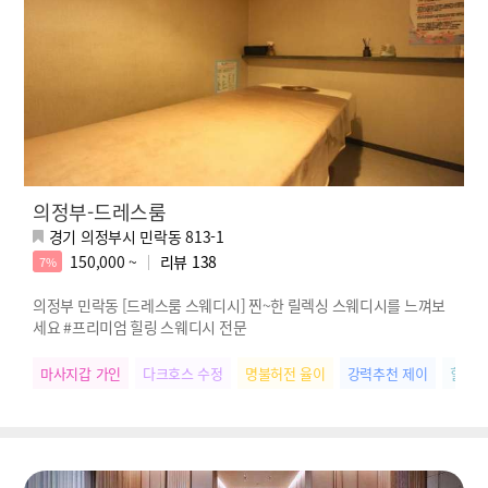
의정부-드레스룸
경기 의정부시 민락동 813-1
150,000 ~
리뷰
138
7%
의정부 민락동 [드레스룸 스웨디시] 찐~한 릴렉싱 스웨디시를 느껴보
세요 #프리미엄 힐링 스웨디시 전문
마사지갑 가인
다크호스 수정
명불허전 율이
강력추천 제이
힐링장