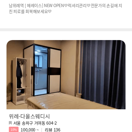
남위례역 [ 헤레이스] NEW OPEN💛럭셔리관리💛전문가의 손길에 지
친 피로를 회복해보세요💛
위례-다올스웨디시
서울 송파구 거여동 604-2
100,000 ~
리뷰
136
10%