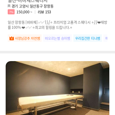
일산-비바체스웨디시
경기 고양시 일산동구 장항동
150,000 ~
리뷰
153
7%
일산 장항동 [비바체] ✅✅ ⎝⎝⎛⭐️ 프리미엄 고품격 스웨디시 ⭐️⎠⎠❤️재방
률 100% ❤️ ✅✅ ⭐️최고의 힐링을 드립니다.⭐️
사장님강추 자연쌤
떠오르는별 승아쌤
우리집간판 티나쌤
예약1