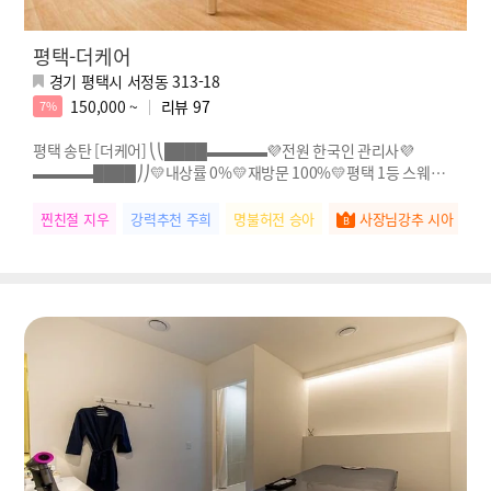
평택-더케어
경기 평택시 서정동 313-18
150,000 ~
리뷰
97
7%
평택 송탄 [더케어] ⎝⎝████▬▬▬▬💜전원 한국인 관리사💜
▬▬▬▬████⎠⎠💛내상률 0%💛재방문 100%💛평택 1등 스웨디시
💛전원 한국인 관리사님!!
찐친절 지우
강력추천 주희
명불허전 승아
사장님강추 시아
실