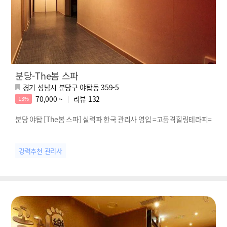
분당-The봄 스파
경기 성남시 분당구 야탑동 359-5
70,000 ~
리뷰
132
13%
분당 야탑 [The봄 스파] 실력파 한국 관리사 영입 =고품격힐링테라피=
강력추천 관리사