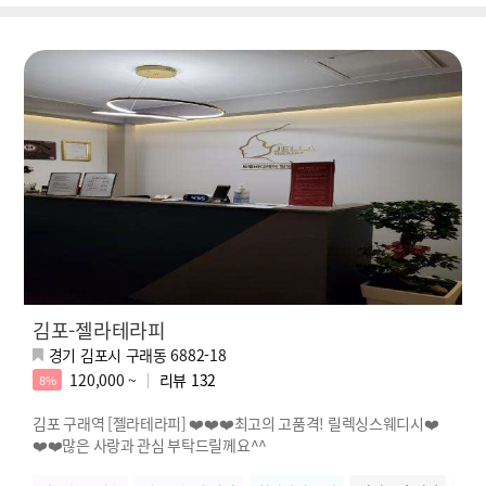
김포-젤라테라피
경기 김포시 구래동 6882-18
120,000 ~
리뷰
132
8%
김포 구래역 [젤라테라피] ❤️❤️❤️최고의 고품격! 릴렉싱스웨디시❤️
❤️❤️많은 사랑과 관심 부탁드릴께요^^