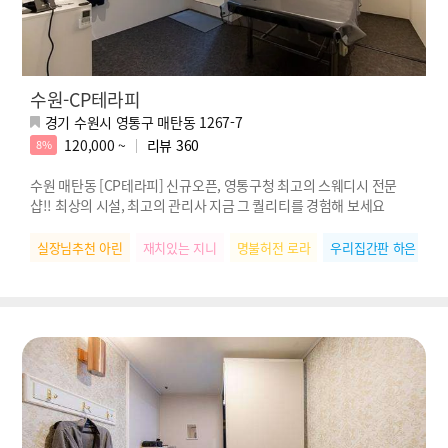
수원-CP테라피
경기 수원시 영통구 매탄동 1267-7
120,000 ~
리뷰
360
8%
수원 매탄동 [CP테라피] 신규오픈, 영통구청 최고의 스웨디시 전문
샵!! 최상의 시설, 최고의 관리사 지금 그 퀄리티를 경험해 보세요
실장님추천 아린
재치있는 지니
명불허전 로라
우리집간판 하은
재