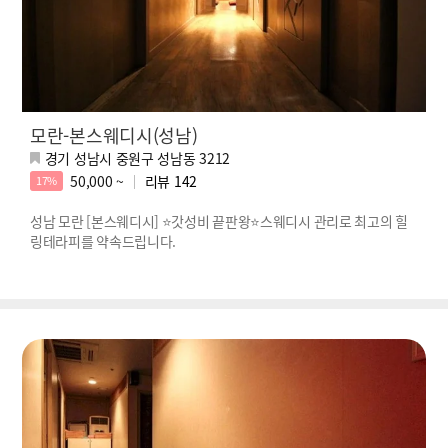
모란-본스웨디시(성남)
경기 성남시 중원구 성남동 3212
50,000 ~
리뷰
142
17%
성남 모란 [본스웨디시] ⭐갓성비 끝판왕⭐스웨디시 관리로 최고의 힐
링테라피를 약속드립니다.