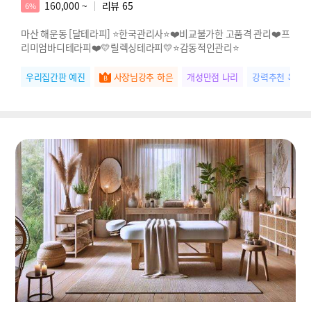
160,000 ~
리뷰
65
6%
마산 해운동 [달테라피] ⭐한국관리사⭐❤️비교불가한 고품격 관리❤️프
리미엄바디테라피❤️💛릴렉싱테라피💛⭐감동적인관리⭐
우리집간판 예진
사장님강추 하은
개성만점 나리
강력추천 옥순