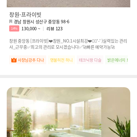
창원-프라이빗
경남 창원시 성산구 중앙동 98-6
130,000 ~
리뷰
123
14%
창원 중앙동 [프라이빗]❤️창원_NO.1시설최강❤️🖐🏻'-' )실력있는 관리
사_근무중✅최고의 관리로 모시겠습니다✅🚀빠른 예약가능🚀
사장님강추 다나
명불허전 하니
테크닉왕 다슬
밝은에너지 보브