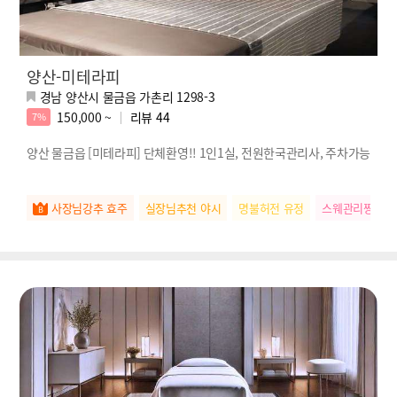
양산-미테라피
경남 양산시 물금읍 가촌리 1298-3
150,000 ~
리뷰
44
7%
양산 물금읍 [미테라피] 단체환영!! 1인1실, 전원한국관리사, 주차가능
사장님강추 효주
실장님추천 야시
명불허전 유정
스웨관리짱 유