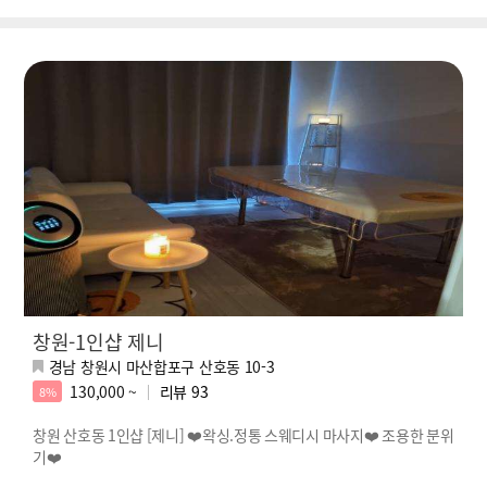
창원-1인샵 제니
경남 창원시 마산합포구 산호동 10-3
130,000 ~
리뷰
93
8%
창원 산호동 1인샵 [제니] ❤️왁싱.정통 스웨디시 마사지❤️ 조용한 분위
기❤️