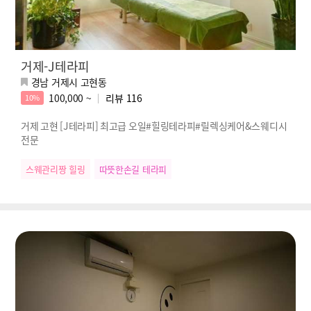
거제-J테라피
경남 거제시 고현동
100,000 ~
리뷰
116
10%
거제 고현 [J테라피] 최고급 오일#힐링테라피#릴렉싱케어&스웨디시
전문
스웨관리짱 힐링
따뜻한손길 테라피