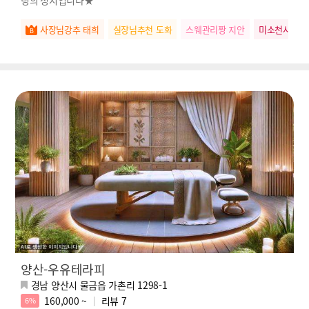
사장님강추 태희
실장님추천 도화
스웨관리짱 지안
미소천사 유
양산-우유테라피
경남 양산시 물금읍 가촌리 1298-1
160,000 ~
리뷰
7
6%