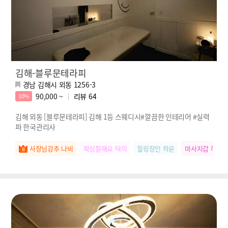
김해-블루문테라피
경남 김해시 외동 1256-3
90,000 ~
리뷰
64
10%
김해 외동 [블루문테라피] 김해 1등 스웨디시#깔끔한 인테리어 #실력
파 한국관리사
사장님강추 나비
왁싱잘해요 덕이
힐링장인 하윤
마사지갑 혜진