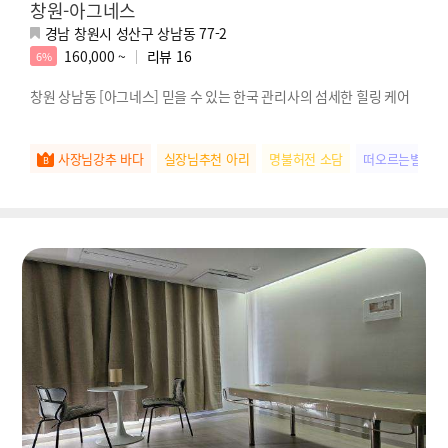
창원-아그네스
경남 창원시 성산구 상남동 77-2
160,000 ~
리뷰
16
6%
창원 상남동 [아그네스] 믿을 수 있는 한국 관리사의 섬세한 힐링 케어
사장님강추 바다
실장님추천 아리
명불허전 소담
떠오르는별 아