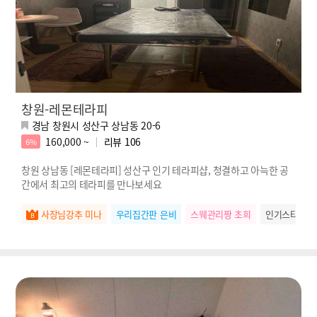
창원-레몬테라피
경남 창원시 성산구 상남동 20-6
160,000 ~
리뷰
106
6%
창원 상남동 [레몬테라피] 성산구 인기 테라피샵, 청결하고 아늑한 공
간에서 최고의 테라피를 만나보세요
사장님강추 미나
우리집간판 은비
스웨관리짱 초희
인기스타 미