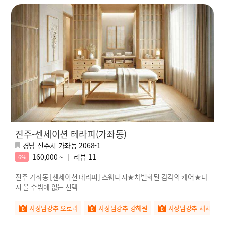
진주-센세이션 테라피(가좌동)
경남 진주시 가좌동 2068-1
160,000 ~
리뷰
11
6%
진주 가좌동 [센세이션 테라피] 스웨디시★차별화된 감각의 케어★다
시 올 수밖에 없는 선택
사장님강추 오로라
사장님강추 강혜원
사장님강추 채채