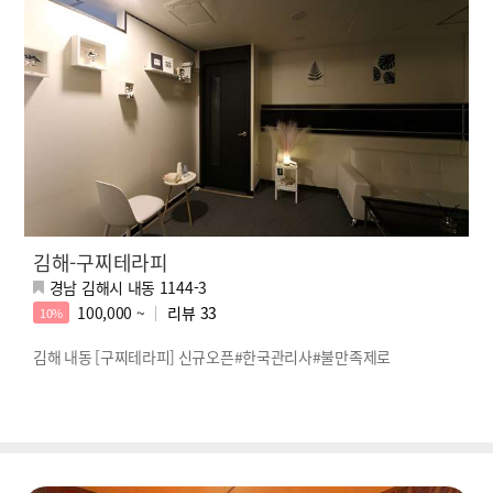
김해-구찌테라피
경남 김해시 내동 1144-3
100,000 ~
리뷰
33
10%
김해 내동 [구찌테라피] 신규오픈#한국관리사#불만족제로