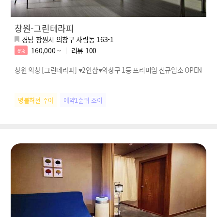
창원-그린테라피
경남 창원시 의창구 사림동 163-1
160,000 ~
리뷰
100
6%
창원 의창 [그린테라피] ♥2인샵♥의창구 1등 프리미엄 신규업소 OPEN
명불허전 주아
예약1순위 조이