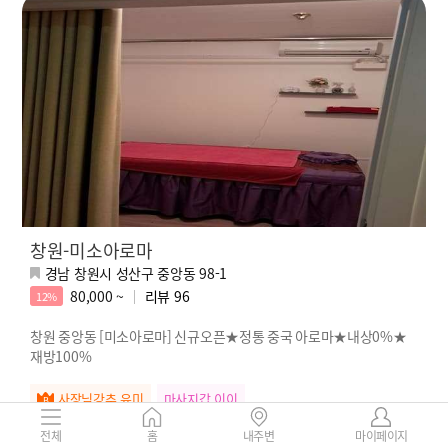
창원-미소아로마
경남 창원시 성산구 중앙동 98-1
80,000 ~
리뷰
96
12%
창원 중앙동 [미소아로마] 신규오픈★정통 중국 아로마★내상0%★
재방100%
사장님강추 유미
마사지갑 이이
전체
홈
내주변
마이페이지