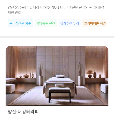
양산 물금읍 [우유테라피] 양산 NO.1 테라피#전원 한국인 관리사#섬
세한 관리
우리집간판 지수
예약폭주 유진
강력추천 두리
힐링아이콘 하영
인
양산-더킹테라피