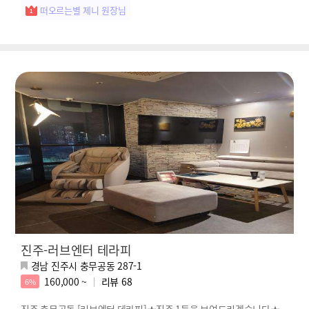
떠오르는별 제니 원장님
진주-러브엔터 테라피
경남 진주시 충무공동 287-1
160,000 ~
리뷰
68
6%