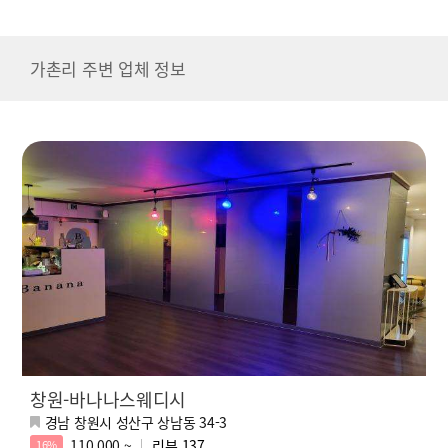
가촌리 주변 업체 정보
창원-바나나스웨디시
경남 창원시 성산구 상남동 34-3
110,000 ~
리뷰
137
16%