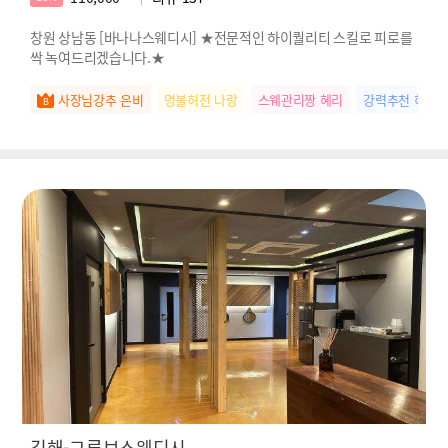
창원 상남동 [바나나스웨디시] ★전문적인 하이퀄리티 스킬로 피로를
싹 녹여드리겠습니다.★
사장님강추 은비
명불허전 나랑
스웨관리짱 혜리
강력추천 하린
김해-그루브스웨디시