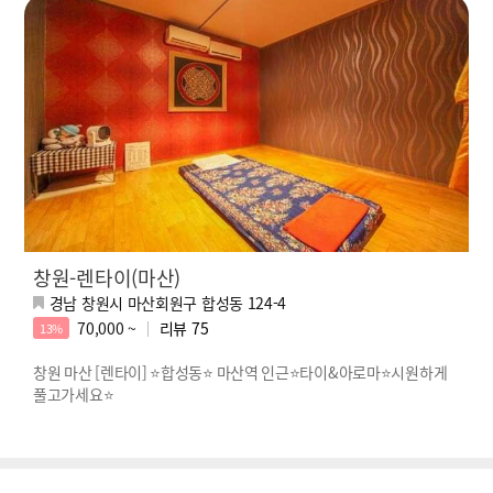
창원-렌타이(마산)
경남 창원시 마산회원구 합성동 124-4
70,000 ~
리뷰
75
13%
창원 마산 [렌타이] ⭐합성동⭐ 마산역 인근⭐타이&아로마⭐시원하게
풀고가세요⭐