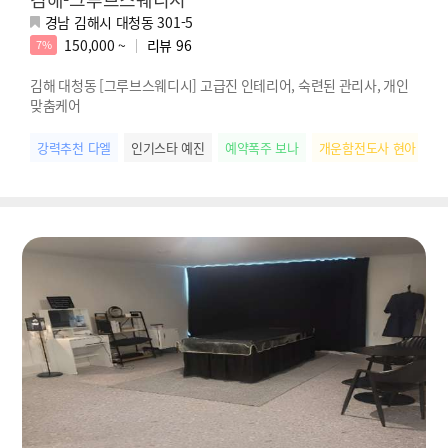
경남 김해시 대청동 301-5
150,000 ~
리뷰
96
7%
김해 대청동 [그루브스웨디시] 고급진 인테리어, 숙련된 관리사, 개인
맞춤케어
강력추천 다엘
인기스타 예진
예약폭주 보나
개운함전도사 현아
스