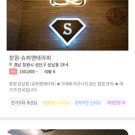
창원-슈퍼맨테라피
경남 창원시 성산구 상남동 18-4
160,000 ~
리뷰
6
6%
창원 상남동 [슈퍼맨테라피] ★기대에 어긋나지 않는 힐링 관리 ★ 여
기가 천국입니다.
인기스타 초선님
명불허전 다오님
강력추천 신지님
개성만점 미라님