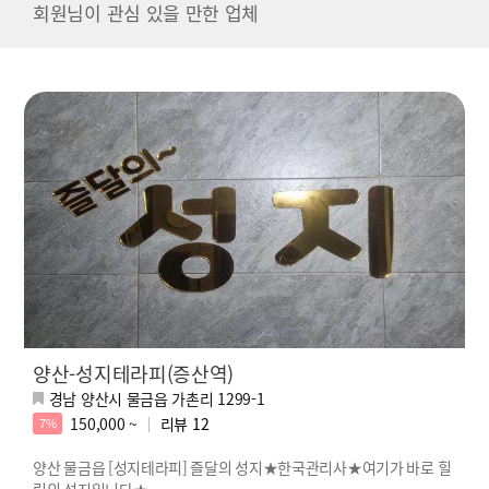
회원님이 관심 있을 만한 업체
양산-성지테라피(증산역)
경남 양산시 물금읍 가촌리 1299-1
150,000 ~
리뷰
12
7%
양산 물금읍 [성지테라피] 즐달의 성지★한국관리사★여기가 바로 힐
링의 성지입니다★