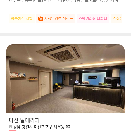
진주 충무공동 [러브엔터 테라피]★진주 1등을 보여드리겠습니다★
명불허전 샤넬
사장님강추 셀린느
스웨관리짱 티파니
실장님추천
마산-달테라피
경남 창원시 마산합포구 해운동 60