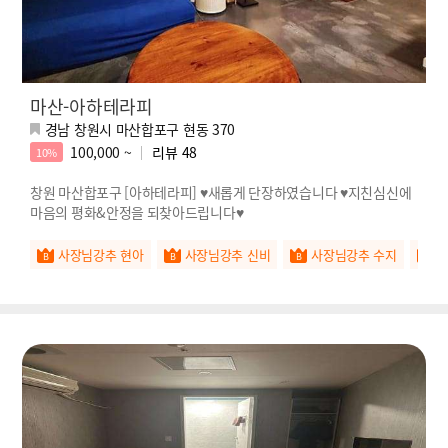
마산-아하테라피
경남 창원시 마산합포구 현동 370
100,000 ~
리뷰
48
10%
창원 마산합포구 [아하테라피] ♥새롭게 단장하였습니다 ♥지친심신에
마음의 평화&안정을 되찾아드립니다♥
사장님강추 현아
사장님강추 신비
사장님강추 수지