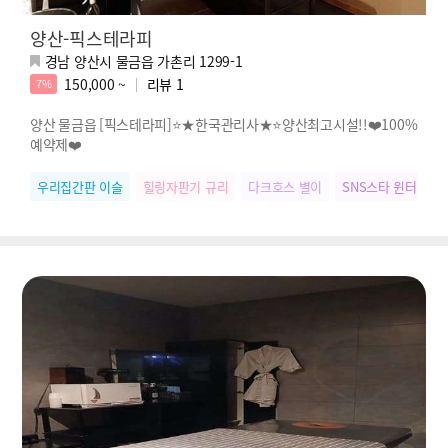
양산-픽스테라피
경남 양산시 물금읍 가촌리 1299-1
150,000 ~
리뷰
1
7%
양산 물금읍 [픽스테라피]⭐★한국관리사★⭐양산최고시설!!❤️100%
예약제❤️
우리집간판 이슬
힐링자판기 규리
다크호스 별이
SNS스타 윈터