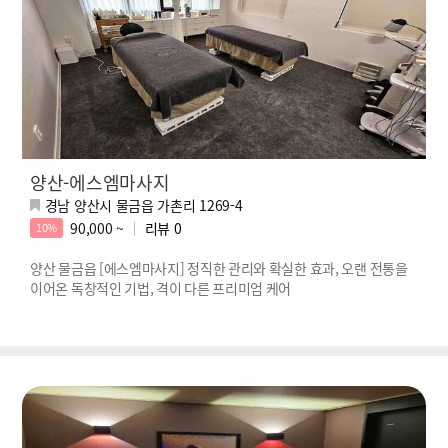
양산-에스엠마사지
경남 양산시 물금읍 가촌리 1269-4
90,000 ~
리뷰
0
10%
양산 물금읍 [에스엠마사지] 정직한 관리와 확실한 효과, 오랜 전통을
이어온 독창적인 기법, 격이 다른 프리미엄 케어