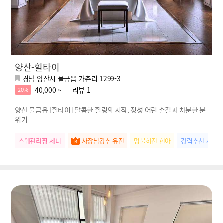
양산-힐타이
경남 양산시 물금읍 가촌리 1299-3
40,000 ~
리뷰
1
20%
양산 물금읍 [힐타이] 달콤한 힐링의 시작, 정성 어린 손길과 차분한 분
위기
스웨관리짱 제니
사장님강추 유진
명불허전 현아
강력추천 세아