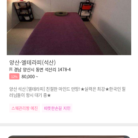
양산-엘테라피(석산)
경남 양산시 동면 석산리 1478-4
80,000 ~
12%
양산 석산 [엘테라피] 친절한 마인드 만땅!★실력은 최강★한국인 힐
러님들이 항시 대기 중★
스웨관리짱 예진
따뜻한손길 지민