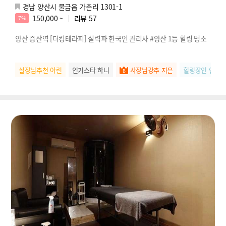
경남 양산시 물금읍 가촌리 1301-1
150,000 ~
리뷰
57
7%
양산 증산역 [더킹테라피] 실력파 한국인 관리사 #양산 1등 힐링 명소
실장님추천 아린
인기스타 하니
사장님강추 지은
힐링장인 연우