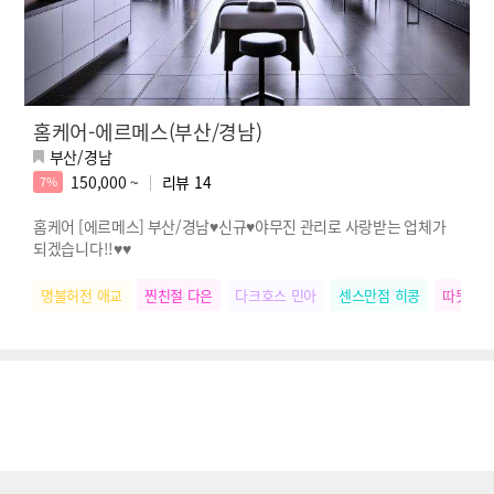
홈케어-에르메스(부산/경남)
부산/경남
150,000 ~
리뷰
14
7%
홈케어 [에르메스] 부산/경남♥신규♥야무진 관리로 사랑받는 업체가
되겠습니다!!♥♥
명불허전 애교
찐친절 다은
다크호스 민아
센스만점 히콩
따뜻한손