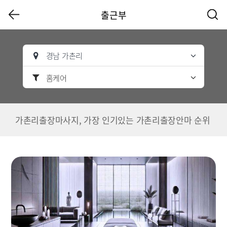
출근부
경남 가촌리
홈케어
가촌리출장마사지, 가장 인기있는 가촌리출장안마 순위