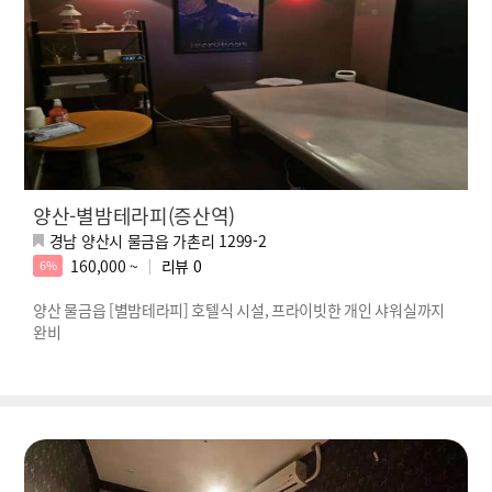
양산-별밤테라피(증산역)
경남 양산시 물금읍 가촌리 1299-2
160,000 ~
리뷰
0
6%
양산 물금읍 [별밤테라피] 호텔식 시설, 프라이빗한 개인 샤워실까지
완비