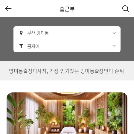
출근부
부산 망미동
홈케어
망미동출장마사지, 가장 인기있는 망미동출장안마 순위