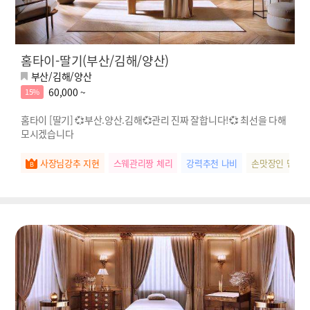
홈타이-딸기(부산/김해/양산)
부산/김해/양산
60,000 ~
15%
홈타이 [딸기] 💞부산.양산.김해💞관리 진짜 잘합니다!💞 최선을 다해
모시겠습니다
사장님강추 지현
스웨관리짱 체리
강력추천 나비
손맛장인 민지