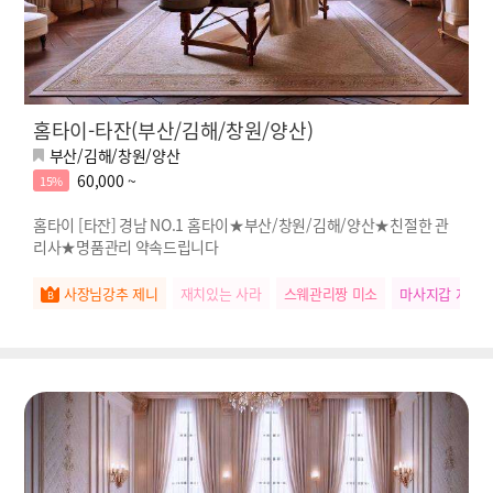
홈타이-타잔(부산/김해/창원/양산)
부산/김해/창원/양산
60,000 ~
15%
홈타이 [타잔] 경남 NO.1 홈타이★부산/창원/김해/양산★친절한 관
리사★명품관리 약속드립니다
사장님강추 제니
재치있는 사라
스웨관리짱 미소
마사지갑 지아