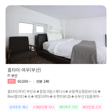
홈타이-여우(부산)
부산
60,000 ~
리뷰
240
15%
홈타이[여우] 부산🌼🍀힐링크림스웨디시🍀🌼릴랙싱힐링바디🌼🍀
Best퀼리티🍀🌼🍀재방100%🍀🌼찐리뷰1등🍀🌼부산1등홈케어🍀
🌼
강력추천 제나
스웨관리짱 지나
예약폭주 지민
배려만점 소민