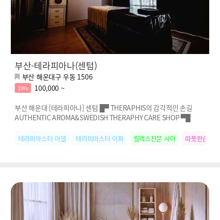
부산-테라피아나(센텀)
부산 해운대구 우동 1506
100,000 ~
10%
부산 해운대 [테라피아나] 센텀 █▀ THERAPHIS의 감각적인 손길
AUTHENTIC AROMA&SWEDISH THERAPHY CARE SHOP ▀█
테라피마스터 아델
테라피마스터 이화
릴렉스전문 시아
따뜻한손길 