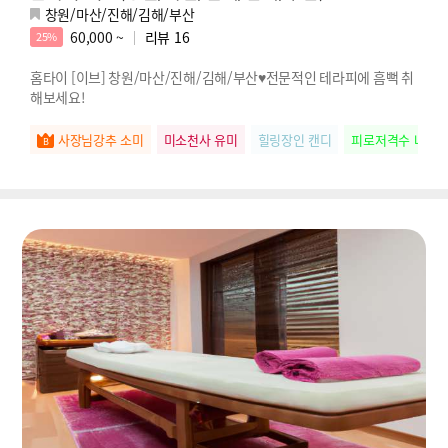
창원/마산/진해/김해/부산
60,000 ~
리뷰
16
25%
홈타이 [이브] 창원/마산/진해/김해/부산♥전문적인 테라피에 흠뻑 취
해보세요!
사장님강추 소미
미소천사 유미
힐링장인 캔디
피로저격수 나나