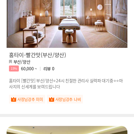
홈타이-빨간맛(부산/양산)
부산/양산
60,000 ~
리뷰
0
15%
홈타이 [빨간맛] 부산/양산⭐️24시 친절한 관리사 실력파 대기중⭐️⭐️마
사지의 신세계를 보여드립니다
사장님강추 미미
사장님강추 나비