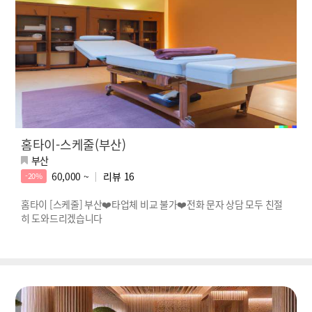
홈타이-스케줄(부산)
부산
60,000 ~
리뷰
16
-20%
홈타이 [스케줄] 부산❤️타업체 비교 불가❤️전화 문자 상담 모두 친절
히 도와드리겠습니다