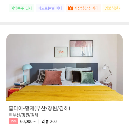
예약폭주 민지
떠오르는별 미나
사장님강추 사라
명불허전 수아
홈타이-황제(부산/창원/김해)
부산/창원/김해
60,000 ~
리뷰
200
15%