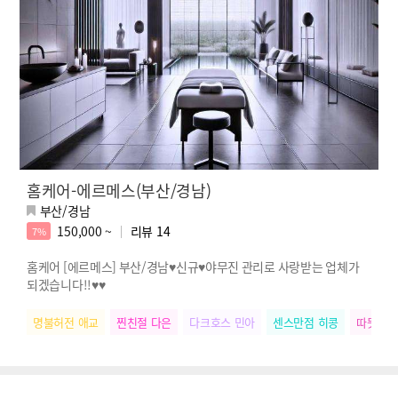
홈케어-에르메스(부산/경남)
부산/경남
150,000 ~
리뷰
14
7%
홈케어 [에르메스] 부산/경남♥신규♥야무진 관리로 사랑받는 업체가
되겠습니다!!♥♥
명불허전 애교
찐친절 다은
다크호스 민아
센스만점 히콩
따뜻한손