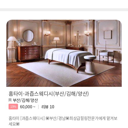
홈타이-과즙스웨디시(부산/김해/양산)
부산/김해/양산
60,000 ~
리뷰
10
15%
홈타이 [과즙스웨디시] 💟부산/경남💟최상급힐링전문가에게 맡겨보
세요💟