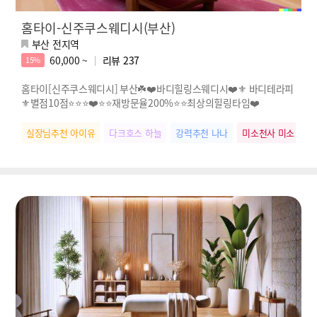
홈타이-신주쿠스웨디시(부산)
부산 전지역
60,000 ~
리뷰
237
15%
홈타이[신주쿠스웨디시] 부산☘️❤️바디힐링스웨디시❤️⚜️ 바디테라피
⚜️별점10점⭐⭐⭐❤️⭐⭐재방문율200%⭐⭐최상의힐링타임❤️
실장님추천 아이유
다크호스 하늘
강력추천 나나
미소천사 미소
테