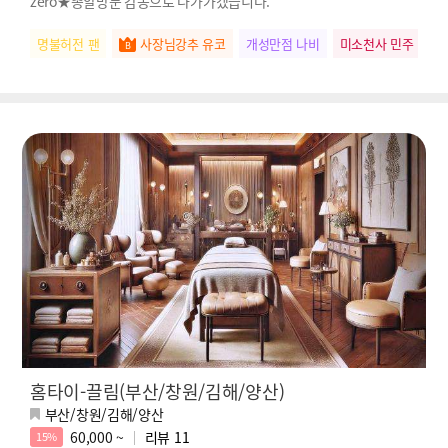
zero★총알방문 감동으로 다가가겠습니다.
명불허전 팬
사장님강추 유코
개성만점 나비
미소천사 민주
스
홈타이-끌림(부산/창원/김해/양산)
부산/창원/김해/양산
60,000 ~
리뷰
11
15%