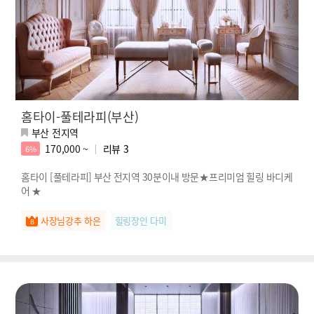
홈타이-풀테라피(부산)
부산 전지역
170,000 ~
리뷰
3
6%
홈타이 [풀테라피] 부산 전지역 30분이내 방문★프리미엄 힐링 바디케
어 ★
사장님강추 하은
힐링장인 다미