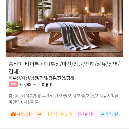
홈타이-타이특공대(부산/마산/창원/진해/장유/진영/
김해)
부산/마산/창원/진해/장유/진영/김해
60,000 ~
리뷰
0
15%
홈타이 [타이특공대] 부산/마산/창원/진해/장유/진영/김해★친절한
마인드★내상제로
사장님강추 나은
실장님추천 소미
찐친절 제니
우리집간판 지나