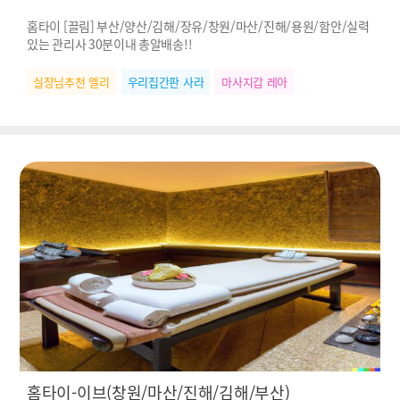
홈타이 [끌림] 부산/양산/김해/장유/창원/마산/진해/용원/함안/실력
있는 관리사 30분이내 총알배송!!
실장님추천 엘리
우리집간판 사라
마사지갑 레아
홈타이-이브(창원/마산/진해/김해/부산)