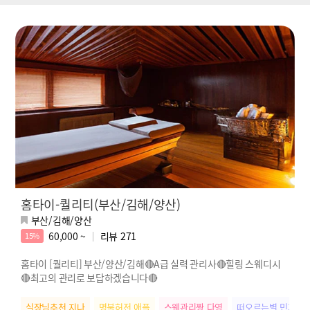
홈타이-퀄리티(부산/김해/양산)
부산/김해/양산
60,000 ~
리뷰
271
15%
홈타이 [퀄리티] 부산/양산/김해🔴A급 실력 관리사🔴힐링 스웨디시
🔴최고의 관리로 보답하겠습니다🔴
실장님추천 지나
명불허전 애플
스웨관리짱 다영
떠오르는별 민지