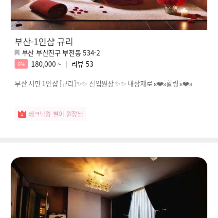
부산-1인샵 규리
부산 부산진구 부전동 534-2
180,000 ~
리뷰
53
6%
부산 서면 1인샵 [규리]✨✨ 신입원장 ✨✨ 내상제로 ε❤️з힐링 ε❤️з
테크닉왕 별이 원장님