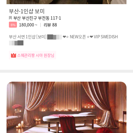
부산-1인샵 보미
부산 부산진구 부전동 117-1
180,000 ~
리뷰
88
6%
부산 서면 1인샵 [보미] ██▓▒░ ❤⭐ NEW오픈 ⭐❤ VIP SWEDISH
░▒▓██
스웨관리짱 시아 원장님