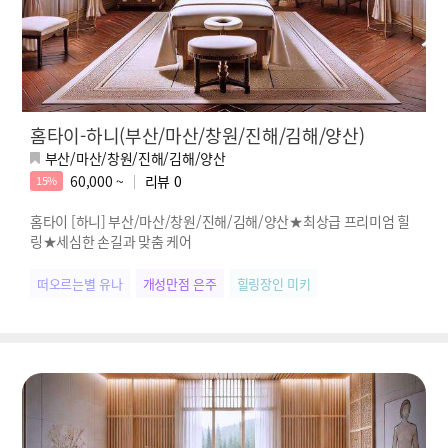
홈타이-하니(부산/마산/창원/진해/김해/양산)
부산/마산/창원/진해/김해/양산
60,000 ~
리뷰
0
15%
홈타이 [하니] 부산/마산/창원/진해/김해/양산★최상급 프리미엄 힐
링★세심한 손길과 맞춤 케어
떠오르는별 유나
개성만점 은주
힐링장인 미키