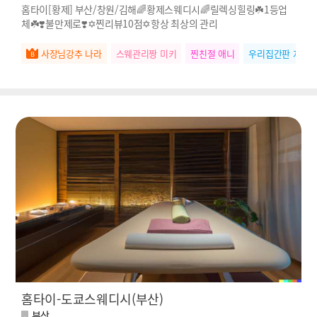
홈타이[황제] 부산/창원/김해🌈황제스웨디시🌈릴렉싱힐링☘️1등업
체☘️❣️불만제로❣️✡️찐리뷰10점✡️항상 최상의 관리
사장님강추 나라
스웨관리짱 미키
찐친절 애니
우리집간판 지수
홈타이-도쿄스웨디시(부산)
부산