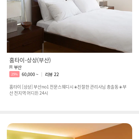
홈타이-상상(부산)
부산
60,000 ~
리뷰
22
25%
홈타이 [상상] 부산no1 전문스웨디시☀️친절한 관리사님 총출동☀️부
산 전지역 어디든 24시