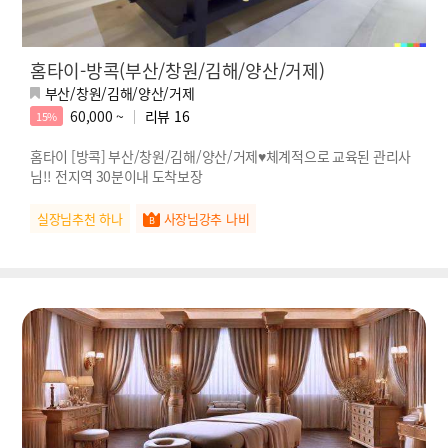
홈타이-방콕(부산/창원/김해/양산/거제)
부산/창원/김해/양산/거제
60,000 ~
리뷰
16
15%
홈타이 [방콕] 부산/창원/김해/양산/거제♥체계적으로 교육된 관리사
님!! 전지역 30분이내 도착보장
실장님추천 하나
사장님강추 나비