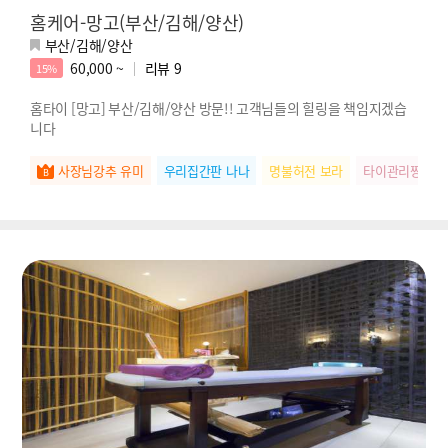
홈케어-망고(부산/김해/양산)
부산/김해/양산
60,000 ~
리뷰
9
15%
홈타이 [망고] 부산/김해/양산 방문!! 고객님들의 힐링을 책임지겠습
니다
사장님강추 유미
우리집간판 나나
명불허전 보라
타이관리짱 미