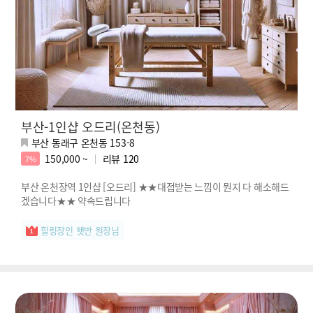
부산-1인샵 오드리(온천동)
부산 동래구 온천동 153-8
150,000 ~
리뷰
120
7%
부산 온천장역 1인샵 [오드리] ★★대접받는 느낌이 뭔지 다 해소해드
겠습니다★★ 약속드립니다
힐링장인 햇반 원장님