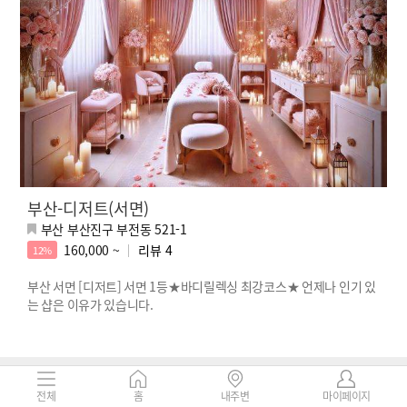
부산-디저트(서면)
부산 부산진구 부전동 521-1
160,000 ~
리뷰
4
12%
부산 서면 [디저트] 서면 1등★바디릴렉싱 최강코스★ 언제나 인기 있
는 샵은 이유가 있습니다.
전체
홈
내주변
마이페이지