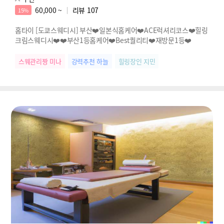
60,000 ~
리뷰
107
15%
홈타이 [도쿄스웨디시] 부산❤️일본식홈케어❤️ACE럭셔리코스❤️힐링
크림스웨디시❤️❤️부산1등홈케어❤️Best퀄리티❤️재방문1등❤️
스웨관리짱 미나
강력추천 하늘
힐링장인 지민