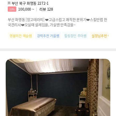
부산 북구 화명동 2272-1
100,000 ~
리뷰
128
10%
부산 화명동 [망고테라피] ❤️고급스럽고 쾌적한 분위기❤️스킬만랩 한
국관리사❤️오실때 설레임을, 가실땐 만족감을~
명불허전 예슬쌤
강력추천 가을쌤
힐링장인 주아쌤
실장님추천 아름