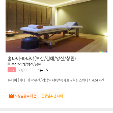
홈타이-파타야(부산/김해/양산/창원)
부산/김해/양산/창원
60,000 ~
리뷰
15
15%
홈타이 [파타야] 💛부산/경남💛#불만족제로 #힐링스웨디시 #24시간
사장님강추 다은
실장님추천 나비