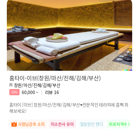
홈타이-이브(창원/마산/진해/김해/부산)
창원/마산/진해/김해/부산
60,000 ~
리뷰
16
25%
홈타이 [이브] 창원/마산/진해/김해/부산♥전문적인 테라피에 흠뻑 취
해보세요!
사장님강추 소미
미소천사 유미
힐링장인 캔디
피로저격수 나나