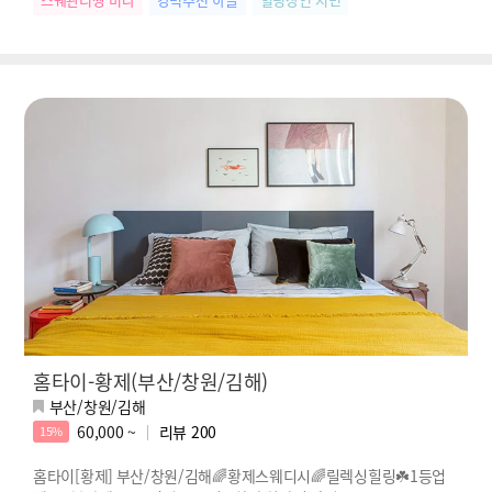
홈타이-황제(부산/창원/김해)
부산/창원/김해
60,000 ~
리뷰
200
15%
홈타이[황제] 부산/창원/김해🌈황제스웨디시🌈릴렉싱힐링☘️1등업