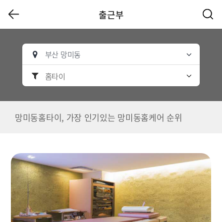
출근부
부산 망미동
홈타이
망미동홈타이, 가장 인기있는 망미동홈케어 순위