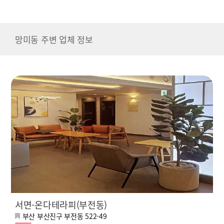
망미동 주변 업체 정보
서면-온다테라피(부전동)
부산 부산진구 부전동 522-49