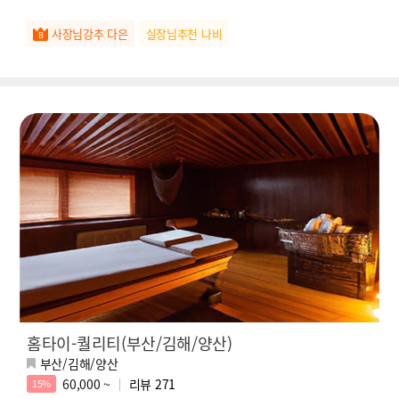
사장님강추 다은
실장님추천 나비
홈타이-퀄리티(부산/김해/양산)
부산/김해/양산
60,000 ~
리뷰
271
15%