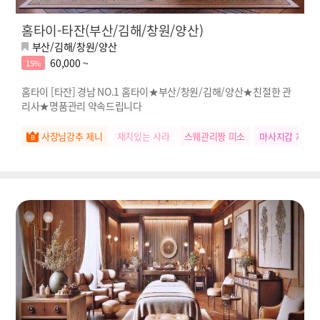
홈타이-타잔(부산/김해/창원/양산)
부산/김해/창원/양산
60,000 ~
15%
홈타이 [타잔] 경남 NO.1 홈타이★부산/창원/김해/양산★친절한 관
리사★명품관리 약속드립니다
사장님강추 제니
재치있는 사라
스웨관리짱 미소
마사지갑 지아