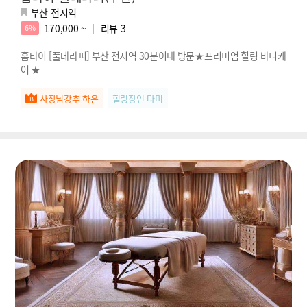
부산 전지역
170,000 ~
리뷰
3
6%
홈타이 [풀테라피] 부산 전지역 30분이내 방문★프리미엄 힐링 바디케
어 ★
사장님강추 하은
힐링장인 다미