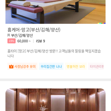
홈케어-망고(부산/김해/양산)
부산/김해/양산
60,000 ~
리뷰
9
15%
홈타이 [망고] 부산/김해/양산 방문!! 고객님들의 힐링을 책임지겠습
니다
사장님강추 유미
우리집간판 나나
명불허전 보라
타이관리짱 미