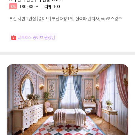
180,000 ~
리뷰
100
6%
부산 서면 1인샵 [송이브] 부산재방1위, 실력파 관리사, vip코스강추
다크호스 송이브 원장님