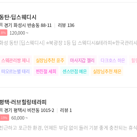
동탄-딥스웨디시
경기 화성시 반송동 88-11
리뷰
136
120,000 ~
8%
화성 동탄 [딥스웨디시] ⭐️북광장 1등 딥 스웨디시&테라피⭐️한국관리사
스웨관리짱 제니
실장님추천 윤주
마사지갑 젤리
다크호스 하은
힐
떠오르는별 태리
찐친절 세희
센스만점 예은
실장님추천 채은
평택-러브힐링테라피
경기 평택시 비전동 1015-2
리뷰
1
60,000 ~
15%
친근하고 포근한 환경, 언제든 부담 없이 들러 기분 좋게 충전되는 휴