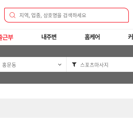
지역, 업종, 상호명을 검색하세요
출근부
내주변
홈케어
커
 홍문동
스포츠마사지