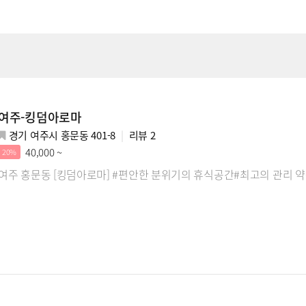
여주-킹덤아로마
경기 여주시 홍문동 401-8
리뷰
2
40,000 ~
20%
여주 홍문동 [킹덤아로마] #편안한 분위기의 휴식공간#최고의 관리 