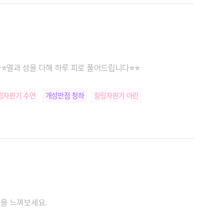
⭐️열과 성을 다해 하루 피로 풀어드립니다⭐️⭐️
링자판기 수연
개성만점 청하
힐링자판기 아린
식을 느껴보세요.