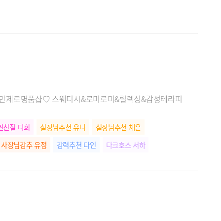
⎛⎝ ♡불만제로명품샵♡ 스웨디시&로미로미&릴렉싱&감성테라피
찐친절 다희
실장님추천 유나
실장님추천 채은
사장님강추 유정
강력추천 다인
다크호스 서하
떠오르는별 효리
스웨관리짱 희망
명불허전 기쁨
명불허전 이서
찐친절 예라
사장님강추 나비