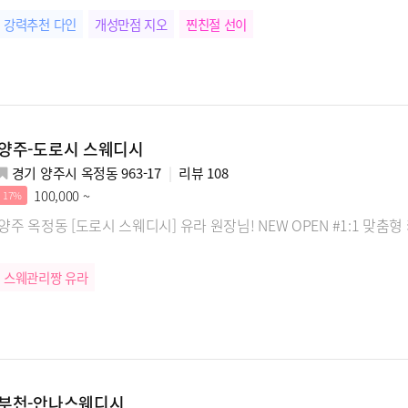
강력추천 다인
개성만점 지오
찐친절 선이
양주-도로시 스웨디시
경기 양주시 옥정동 963-17
리뷰
108
100,000 ~
17%
양주 옥정동 [도로시 스웨디시] 유라 원장님! NEW OPEN #1:1 맞
스웨관리짱 유라
부천-안나스웨디시