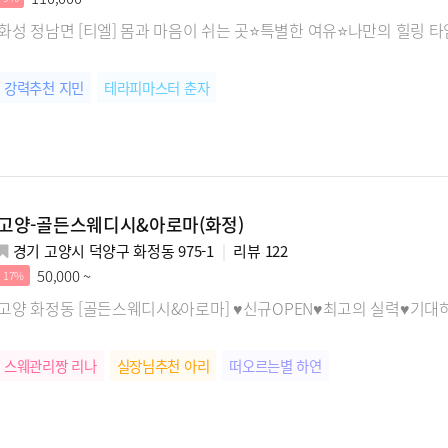
화성 정남면 [티엘] 몸과 마음이 쉬는 곳⭐특별한 여유⭐나만의 힐링 타
강력추천 지민
테라피마스터 춘자
고양-골든스웨디시&아로마(화정)
경기 고양시 덕양구 화정동 975-1
리뷰
122
50,000 ~
17%
고양 화정동 [골든스웨디시&아로마] ♥신규OPEN♥최고의 실력♥기대
스웨관리짱 리나
실장님추천 아리
떠오르는별 하연