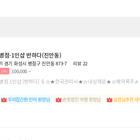
병점-1인샵 반하다(진안동)
경기 화성시 병점구 진안동 873-7
리뷰
22
100,000 ~
10%
병점 1인샵 [반하다] §☆★한국관리사★☆내상제로★☆예약폭주♬♪
우리집간판 민아 원장님
손맛장인 아영 원장님
실장님추천 새