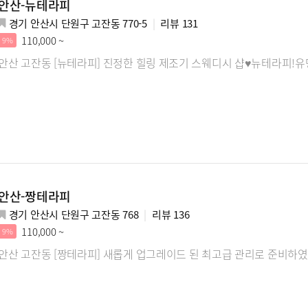
안산-뉴테라피
경기 안산시 단원구 고잔동 770-5
리뷰
131
110,000 ~
9%
안산 고잔동 [뉴테라피] 진정한 힐링 제조기 스웨디시 샵♥뉴테라피!유
안산-짱테라피
경기 안산시 단원구 고잔동 768
리뷰
136
110,000 ~
9%
안산 고잔동 [짱테라피] 새롭게 업그레이드 된 최고급 관리로 준비하였