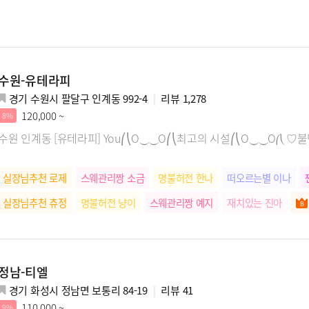
수원-유테라피
경기 수원시 팔달구 인계동 992-4
리뷰
1,278
120,000 ~
8%
수원 인계동 [유테라피] You⎛⎝O⏝⏝O⎛⎝최고의 시설⎛⎝O⏝⏝O
실장님추천 로제
스웨관리짱 소금
명불허전 한나
떠오르는별 이나
실장님추천 츄정
명불허전 냥이
스웨관리짱 예지
재치있는 진아
테라피마스터 나리
힐링장인 소리
릴렉스전문 애니
SNS스타 시은
실장님추천 시연
왁싱잘해요 태희
사장님강추 나은
명불허전 지윤
정남-티엘
스웨관리짱 준희
경기 화성시 정남면 보통리 84-19
리뷰
41
110,000 ~
9%