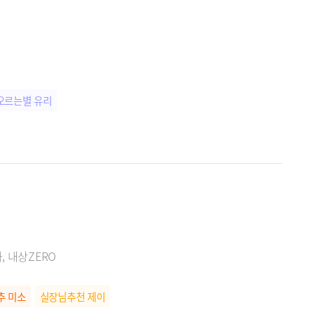
오르는별 유리
, 내상ZERO
추 미소
실장님추천 제이