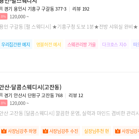
용인-펄스웨디시
경기 용인시 기흥구 구갈동 377-3
리뷰
192
120,000 ~
8%
용인 구갈동 [펄 스웨디시] ★기흥구청 도보 1분★전방 샤워실 완비★
우리집간판 예지
명불허전 예서
스웨관리짱 가을
다크호스 지수
떠
안산-달콤스웨디시(고잔동)
경기 안산시 단원구 고잔동 768
리뷰
12
120,000 ~
8%
안산 고잔동 [달콤스웨디시] 깔끔한 운영, 실력과 마인드 겸비한 관리사
사장님강추 하영
사장님강추 수진
실장님추천 현
사장님강