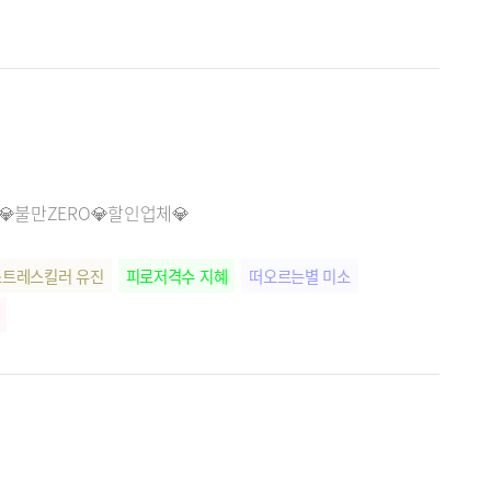
💎불만ZERO💎할인업체💎
스트레스킬러 유진
피로저격수 지혜
떠오르는별 미소