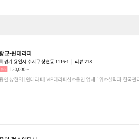
광교-원테라피
경기 용인시 수지구 상현동 1116-1
리뷰
218
120,000 ~
8%
용인 상현역 [원테라피] VIP테라피샵♔용인 업체 1위♔실력파 한국관