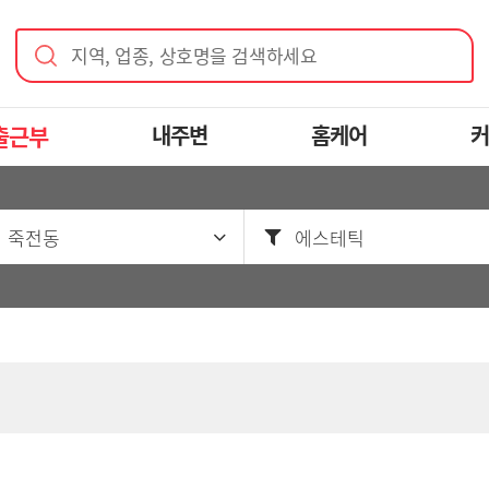
지역, 업종, 상호명을 검색하세요
출근부
내주변
홈케어
커
 죽전동
에스테틱