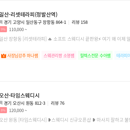
일산-리셋테라피(정발산역)
경기 고양시 일산동구 장항동 864-1
리뷰
158
110,000 ~
9%
일산 장항동 [리셋테라피] 🔥 소프트 스웨디시 끝판왕⚡ 여기 왜 이제 
사장님강추 하나쌤
스웨관리짱 소영쌤
릴렉스전문 수아쌤
테라피
오산-타임스웨디시
경기 오산시 원동 812-3
리뷰
76
120,000 ~
8%
오산 원동 [타임스웨디시] ❥스웨디시 신규오픈샵 ❥ 마사지 잘하고 불