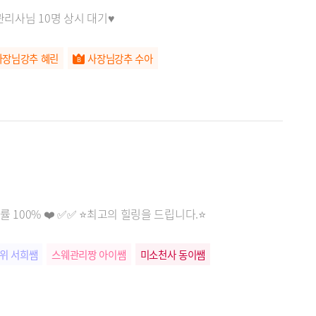
관리사님 10명 상시 대기♥
사장님강추 혜린
사장님강추 수아
률 100% ❤️ ✅✅ ⭐️최고의 힐링을 드립니다.⭐️
위 서희쌤
스웨관리짱 아이쌤
미소천사 동이쌤