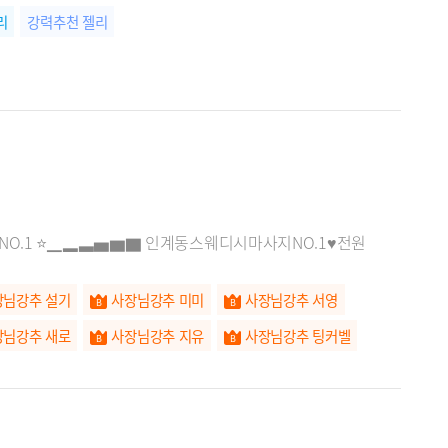
리
강력추천 젤리
 NO.1 ⭐▁▂▃▅▆▇ 인계동스웨디시마사지NO.1♥전원
장님강추 설기
사장님강추 미미
사장님강추 서영
장님강추 새로
사장님강추 지유
사장님강추 팅커벨
장님강추 겨울
사장님강추 에지