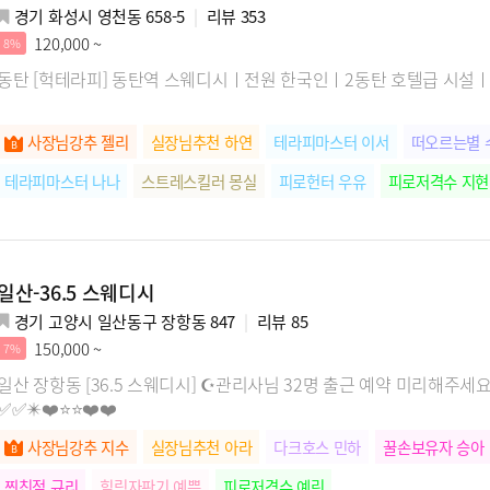
경기 화성시 영천동 658-5
리뷰
353
120,000 ~
8%
동탄 [헉테라피] 동탄역 스웨디시ㅣ전원 한국인ㅣ2동탄 호텔
사장님강추 젤리
실장님추천 하연
테라피마스터 이서
떠오르는별 
테라피마스터 나나
스트레스킬러 몽실
피로헌터 우유
피로저격수 지현
일산-36.5 스웨디시
경기 고양시 일산동구 장항동 847
리뷰
85
150,000 ~
7%
일산 장항동 [36.5 스웨디시] ☪️관리사님 32명 출근 예약 미리해주세
✅️✅️✴️❤️⭐⭐❤️❤️
사장님강추 지수
실장님추천 아라
다크호스 민하
꿀손보유자 승아
찐친절 규리
힐링자판기 예쁨
피로저격수 예린