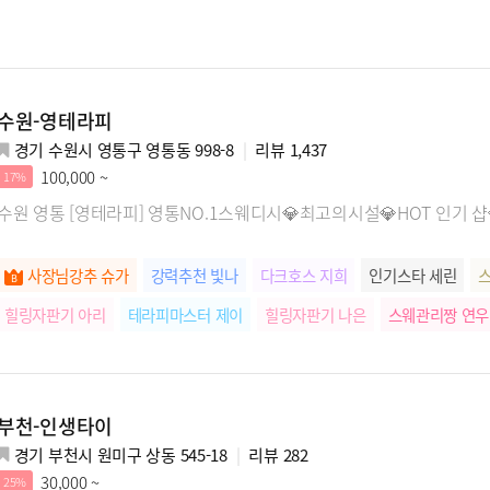
수원-영테라피
경기 수원시 영통구 영통동 998-8
리뷰
1,437
100,000 ~
17%
수원 영통 [영테라피] 영통NO.1스웨디시💎최고의시설💎HOT 인기 샵
사장님강추 슈가
강력추천 빛나
다크호스 지희
인기스타 세린
힐링자판기 아리
테라피마스터 제이
힐링자판기 나은
스웨관리짱 연우
부천-인생타이
경기 부천시 원미구 상동 545-18
리뷰
282
30,000 ~
25%