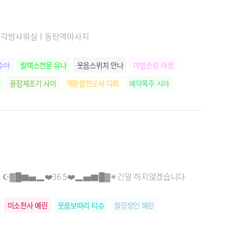
급 시설ㅣ각방샤워실ㅣ동탄역마사지
수아
릴렉스전문 유나
웃음스위치 안나
마법손길 아정
꿀잠제조기 샤이
개운함전도사 다희
예약폭주 시아
요 ☪️▓█▇▅▂❤️36.5❤️▂▅▇█▓✴️긴말 하지않겠습니다
미소천사 예린
웃음보따리 티슈
힐링장인 혜린