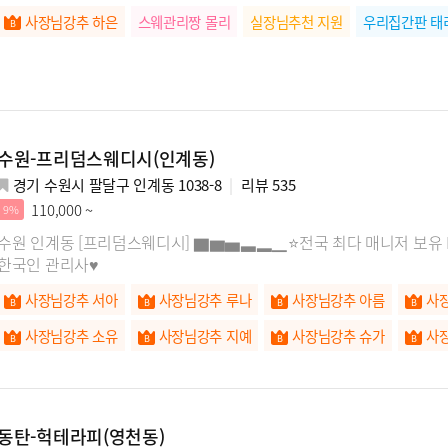
사장님강추 하은
스웨관리짱 몰리
실장님추천 지원
우리집간판 태
수원-프리덤스웨디시(인계동)
경기 수원시 팔달구 인계동 1038-8
리뷰
535
110,000 ~
9%
수원 인계동 [프리덤스웨디시] ▇▆▅▃▂▁⭐전국 최다 매니저 보유
한국인 관리사♥
사장님강추 서아
사장님강추 루나
사장님강추 아름
사
사장님강추 소유
사장님강추 지예
사장님강추 슈가
사
사장님강추 홍단
사장님강추 예리
사장님강추 주아
사
동탄-헉테라피(영천동)