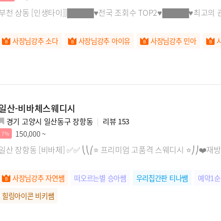
부천 상동 [인생타이]]█████♥전국 조회수 TOP2♥█████♥최고의 
사장님강추 소다
사장님강추 아이유
사장님강추 민아
일산-비바체스웨디시
경기 고양시 일산동구 장항동
리뷰
153
150,000 ~
7%
일산 장항동 [비바체] ✅✅ ⎝⎝⎛⭐️ 프리미엄 고품격 스웨디시 ⭐️⎠⎠❤️재방
사장님강추 자연쌤
떠오르는별 승아쌤
우리집간판 티나쌤
예약1순
힐링아이콘 비키쌤